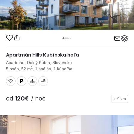
Apartmán Hills Kubínska hoľa
Apartmán, Dolný Kubín, Slovensko
2
5 osôb, 52 m
, 1 spálňa, 1 kúpeľňa
od
120€
/ noc
+ 9 km