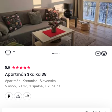
5,0
Apartmán Skalka 38
Apartmán, Kremnica, Slovensko
2
5 osôb, 50 m
, 1 spálňa, 1 kúpeľňa
od
100€
/ noc
+ 9 km