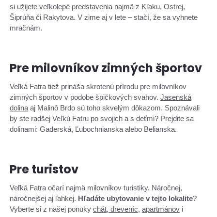
si užijete veľkolepé predstavenia najmä z Kľaku, Ostrej,
Šiprúňa či Rakytova. V zime aj v lete – stačí, že sa vyhnete
mračnám.
Pre milovníkov zimných športov
Veľká Fatra tiež prináša skrotenú prírodu pre milovníkov
zimných športov v podobe špičkových svahov.
Jasenská
dolina
aj Malinô Brdo sú toho skvelým dôkazom. Spoznávali
by ste radšej Veľkú Fatru po svojich a s deťmi? Prejdite sa
dolinami: Gaderská, Ľubochnianska alebo Belianska.
Pre turistov
Veľká Fatra očarí najmä milovníkov turistiky. Náročnej,
náročnejšej aj ľahkej.
Hľadáte ubytovanie v tejto lokalite
?
Vyberte si z našej ponuky
chát, dreveníc
,
apartmánov
i