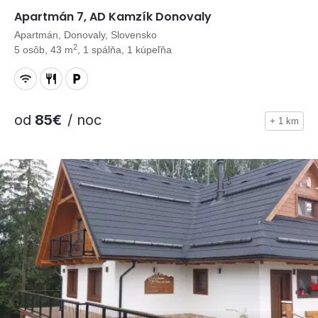
Apartmán 7, AD Kamzík Donovaly
Apartmán, Donovaly, Slovensko
2
5 osôb, 43 m
, 1 spálňa, 1 kúpeľňa
od
85€
/ noc
+ 1 km