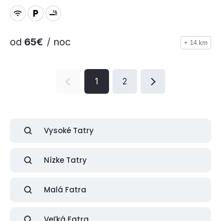
od
65€
/ noc
+ 14 km
1
2
Vysoké Tatry
Nízke Tatry
Malá Fatra
Veľká Fatra