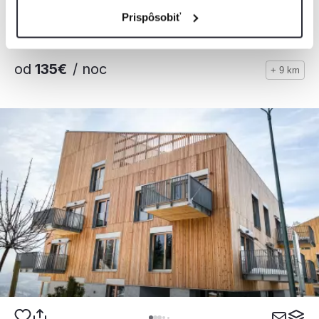
Prispôsobiť
od
135€
/ noc
+ 9 km