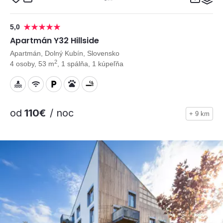
5,0
Apartmán Y32 Hillside
Apartmán, Dolný Kubín, Slovensko
2
4 osoby, 53 m
, 1 spálňa, 1 kúpeľňa
od
110€
/ noc
+ 9 km