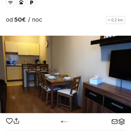
od
50€
/ noc
+ 0,2 km