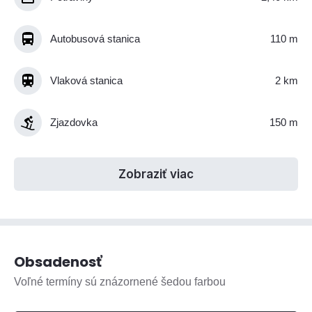
Autobusová stanica
110 m
Vlaková stanica
2 km
Zjazdovka
150 m
Zobraziť viac
Obsadenosť
Voľné termíny sú znázornené šedou farbou