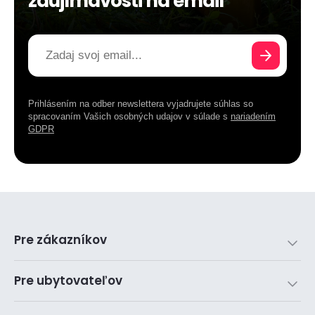
zaujímavosti na email
Prihlásením na odber newslettera vyjadrujete súhlas so
spracovaním Vašich osobných udajov v súlade s
nariadením
GDPR
Pre zákazníkov
Pre ubytovateľov