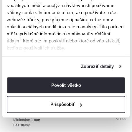
sociálnych médií a analýzu návštevnosti používame
súbory cookie. Informácie o tom, ako používate naše
webové stránky, poskytujeme aj našim partnerom v
oblasti sociálnych médií, inzercie a analýzy. Títo partneri
August 2026
môžu príslušné informácie skombinovať s ďalšími
údajmi, ktoré ste im poskytli alebo ktoré od vás získali,
keď ste používali ich služby.
80€
64€
Zobraziť detaily
48€
32€
16€
0€
Povoliť všetko
1
2
3
4
5
6
7
8
9
10
11
12
13
14
15
16
17
18
19
20
21
22
23
24
Prispôsobiť
45
Základná sadzba
€
za noc
Minimálne
1 noc
Bez stravy