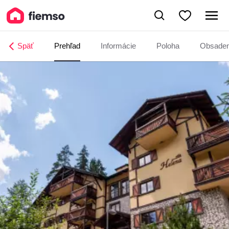
Apartmány pri jazere Hrabovo
Späť
Prehľad
Informácie
Poloha
Obsade