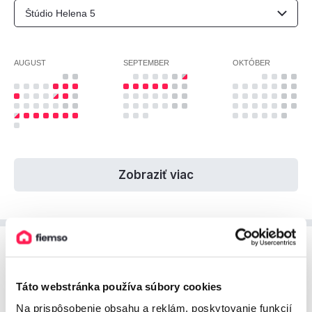
AUGUST
SEPTEMBER
OKTÓBER
Zobraziť viac
Cenník ubytovania
Prehľad cien za ubytovanie, ktorý vám pomôže pri
Táto webstránka používa súbory cookies
plánovaní vášho pobytu.
Na prispôsobenie obsahu a reklám, poskytovanie funkcií