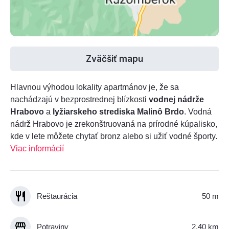
Zväčšiť mapu
Hlavnou výhodou lokality apartmánov je, že sa
nachádzajú v bezprostrednej blízkosti
vodnej nádrže
Hrabovo
a
lyžiarskeho strediska Malinô Brdo
. Vodná
nádrž Hrabovo je zrekonštruovaná na prírodné kúpalisko,
kde v lete môžete chytať bronz alebo si užiť vodné športy.
Viac informácií
Reštaurácia
50 m
Potraviny
2,40 km