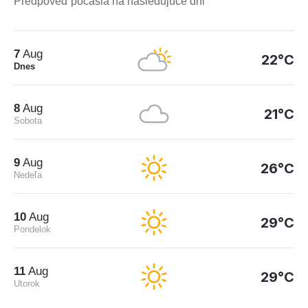
Predpoveď počasia na nasledujúce dni
7
Aug
22°C
Dnes
8
Aug
21°C
Sobota
9
Aug
26°C
Nedeľa
10
Aug
29°C
Pondelok
11
Aug
29°C
Utorok