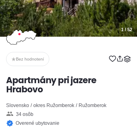
1
/ 52
Bez hodnotení
Apartmány pri jazere
Hrabovo
Slovensko
okres Ružomberok
Ružomberok
34 osôb
Overené ubytovanie