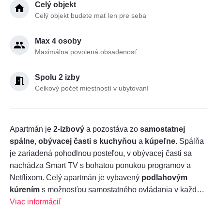
Celý objekt
Celý objekt budete mať len pre seba
Max 4 osoby
Maximálna povolená obsadenosť
Spolu 2 izby
Celkový počet miestností v ubytovaní
Apartmán je
2-izbový
a pozostáva zo
samostatnej
spálne
,
obývacej časti s kuchyňou
a
kúpeľne
. Spálňa
je zariadená pohodlnou posteľou, v obývacej časti sa
nachádza Smart TV s bohatou ponukou programov a
Netflixom. Celý apartmán je vybavený
podlahovým
kúrením
s možnosťou samostatného ovládania v každej
miestnosti.
Viac informácií