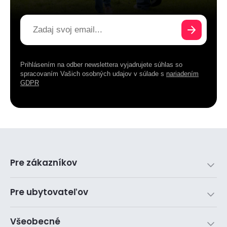
Prihlásením na odber newslettera vyjadrujete súhlas so
spracovaním Vašich osobných udajov v súlade s
nariadením
GDPR
Pre zákazníkov
Pre ubytovateľov
Všeobecné