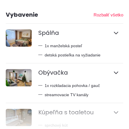
Vybavenie
Rozbaliť všetko
Spálňa
—
1x manželská posteľ
—
detská postieľka na vyžiadanie
Obývačka
—
1x rozkladacia pohovka / gauč
—
streamovacie TV kanály
Kúpeľňa s toaletou
—
sprchový kút