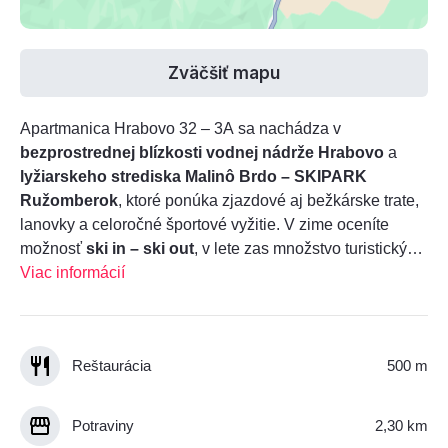
Zväčšiť mapu
Apartmanica Hrabovo 32 – 3A sa nachádza v
bezprostrednej blízkosti vodnej nádrže Hrabovo
a
lyžiarskeho strediska Malinô Brdo – SKIPARK
Ružomberok
, ktoré ponúka zjazdové aj bežkárske trate,
lanovky a celoročné športové vyžitie. V zime oceníte
možnosť
ski in – ski out
, v lete zas množstvo turistických
a cyklistických trás.
Viac informácií
Reštaurácia
500 m
Potraviny
2,30 km