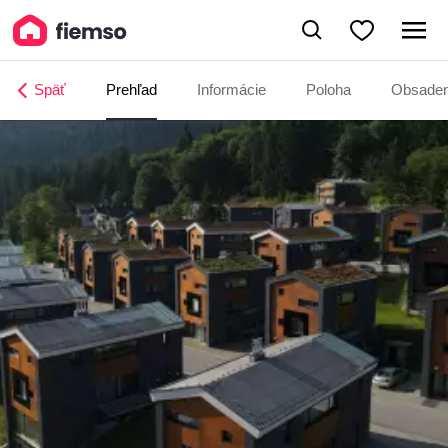
Apartmanica Hrabovo 32 - 3A
Späť
Prehľad
Informácie
Poloha
Obsade