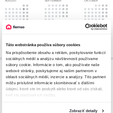
AUGUST
SEPTEMBER
OKTÓBER
Zobraziť viac
Táto webstránka používa súbory cookies
Na prispôsobenie obsahu a reklám, poskytovanie funkcií
sociálnych médií a analýzu návštevnosti používame
súbory cookie. Informácie o tom, ako používate naše
webové stránky, poskytujeme aj našim partnerom v
Cenník ubytovania
oblasti sociálnych médií, inzercie a analýzy. Títo partneri
Prehľad cien za ubytovanie, ktorý vám pomôže pri
môžu príslušné informácie skombinovať s ďalšími
plánovaní vášho pobytu.
údajmi, ktoré ste im poskytli alebo ktoré od vás získali,
keď ste používali ich služby.
August 2026
Zobraziť detaily