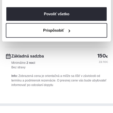
150€
120€
Povoliť všetko
90€
60€
30€
Prispôsobiť
0€
1
2
3
4
5
6
7
8
9
10
11
12
13
14
15
16
17
18
19
20
21
22
23
2
150
Základná sadzba
€
za noc
Minimálne
2 noci
Bez stravy
Info:
Zobrazená cena je orientačná a môže sa líšiť v závislosti od
termínu a podmienok rezervácie. O presnej cene vás bude ubytovateľ
informovať po odoslaní dopytu