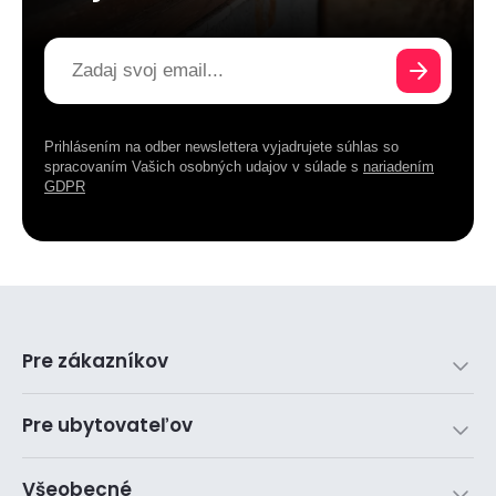
Prihlásením na odber newslettera vyjadrujete súhlas so
spracovaním Vašich osobných udajov v súlade s
nariadením
GDPR
Pre zákazníkov
Pre ubytovateľov
Všeobecné