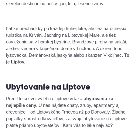
skvelou destináciou počas jari, leta, jesene i zimy.
Ľahké prechádzky po každej druhej lúke, ale tiež náročnejšia
turistika na Kriváň. Jachting na
Liptovskej Mare
, ale tiež
osvieženie sa v horskej bystrine. Bryndzove pirohy na salaši,
ale tiež večera v kúpeľnom dome v Lúčkach. A okrem toho
lyžovačka, Demänovská jaskyňa alebo skanzen Vlkolínec.
To
je Liptov.
Ubytovanie na Liptove
Predĺžte si svoj výlet na Liptove vďaka
ubytovaniu za
najlepšie ceny
. U nás nájdete chaty, zruby, apartmány aj
drevenice – od Liptovského Trnovca až po Donovaly. Žiadne
poplatky sprostredkovateľovi, za svoje ubytovanie na Liptove
platíte priamo ubytovateľovi. Kam vás to láka najviac?