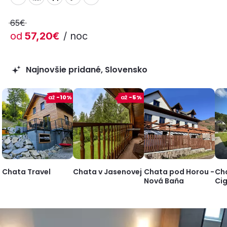
65€
od
57,20€
/ noc
Najnovšie pridané, Slovensko
až
-10%
až
-5%
Chata Travel
Chata v Jasenovej
Chata pod Horou -
Ch
Nová Baňa
Ci