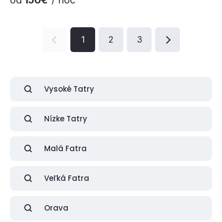
od
150€
/ noc
1
2
3
Vysoké Tatry
Nízke Tatry
Malá Fatra
Veľká Fatra
Orava