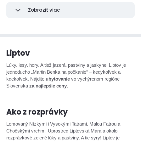
Zobraziť viac
Liptov
Lúky, lesy, hory. A tiež jazerá, pastviny a jaskyne. Liptov je
jednoducho „Martin Benka na počkanie“ – kedykoľvek a
kdekoľvek. Nájdite
ubytovanie
vo vychýrenom regióne
Slovenska
za najlepšie ceny
.
Ako z rozprávky
Lemovaný Nízkymi i Vysokými Tatrami,
Malou Fatrou
a
Chočskými vrchmi. Uprostred Liptovská Mara a okolo
rozprávkové zelené lúky a pastviny. A tie syry! Liptov je