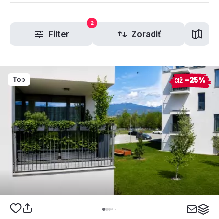
2
Filter
Zoradiť
až
-25%
Top