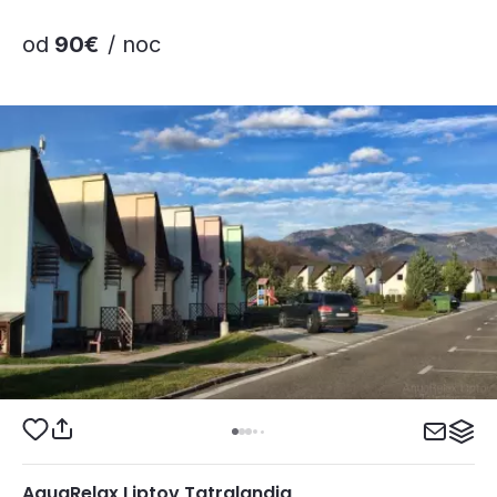
od
90€
/ noc
AquaRelax Liptov Tatralandia