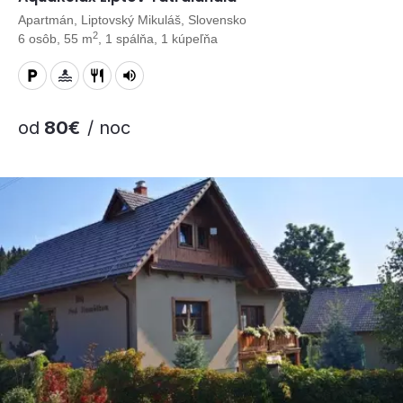
Apartmán, Liptovský Mikuláš, Slovensko
2
6 osôb, 55 m
, 1 spálňa, 1 kúpeľňa
od
80€
/ noc