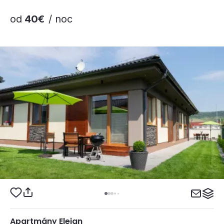
od
40€
/ noc
Apartmány Elejan