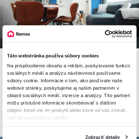
Táto webstránka používa súbory cookies
Na prispôsobenie obsahu a reklám, poskytovanie funkcií
sociálnych médií a analýzu návštevnosti používame
Apartmán A2
súbory cookie. Informácie o tom, ako používate naše
Apartmán, Ružomberok, Slovensko
webové stránky, poskytujeme aj našim partnerom v
2
4 osoby, 50 m
, 1 spálňa, 1 kúpeľňa
oblasti sociálnych médií, inzercie a analýzy. Títo partneri
môžu príslušné informácie skombinovať s ďalšími
údajmi, ktoré ste im poskytli alebo ktoré od vás získali,
keď ste používali ich služby.
od
100€
/ noc
Zobraziť detaily