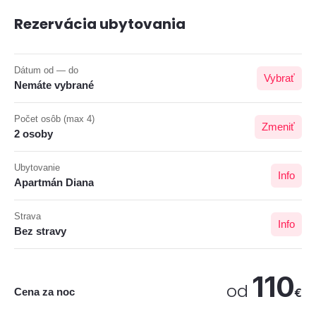
Rezervácia ubytovania
Dátum od — do
Vybrať
Nemáte vybrané
Počet osôb (max 4)
Zmeniť
2 osoby
Ubytovanie
Info
Apartmán Diana
Strava
Info
Bez stravy
110
od
Cena za noc
€