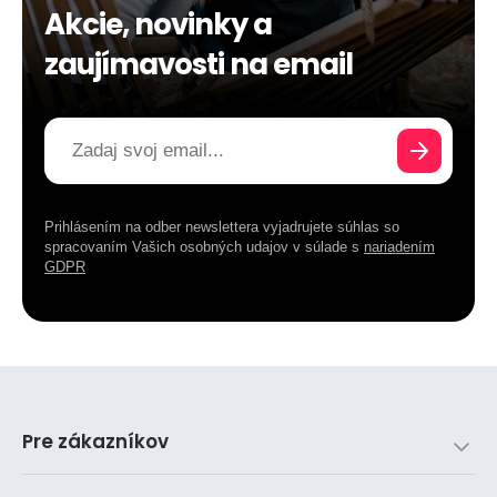
Akcie, novinky a
zaujímavosti na email
Prihlásením na odber newslettera vyjadrujete súhlas so
spracovaním Vašich osobných udajov v súlade s
nariadením
GDPR
Pre zákazníkov