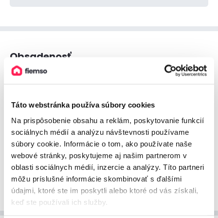
Obsadenosť
Voľné termíny sú znázornené šedou farbou
AUGUST
SEPTEMBER
OKTÓBER
Táto webstránka používa súbory cookies
Na prispôsobenie obsahu a reklám, poskytovanie funkcií
sociálnych médií a analýzu návštevnosti používame
súbory cookie. Informácie o tom, ako používate naše
webové stránky, poskytujeme aj našim partnerom v
oblasti sociálnych médií, inzercie a analýzy. Títo partneri
môžu príslušné informácie skombinovať s ďalšími
Zobraziť viac
údajmi, ktoré ste im poskytli alebo ktoré od vás získali,
keď ste používali ich služby.