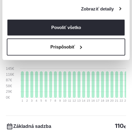
Zobraziť detaily
Cenník ubytovania
Prehľad cien za ubytovanie, ktorý vám pomôže pri
Povoliť všetko
plánovaní vášho pobytu.
Prispôsobiť
August 2026
145€
116€
87€
58€
29€
0€
1
2
3
4
5
6
7
8
9
10
11
12
13
14
15
16
17
18
19
20
21
22
23
2
110
Základná sadzba
€