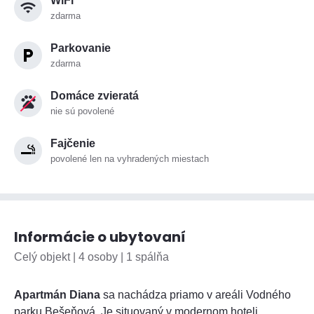
WiFi
zdarma
Parkovanie
zdarma
Domáce zvieratá
nie sú povolené
Fajčenie
povolené len na vyhradených miestach
Informácie o ubytovaní
Celý objekt | 4 osoby | 1 spálňa
Apartmán Diana
sa nachádza priamo v areáli Vodného
parku Bešeňová. Je situovaný v modernom hoteli