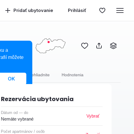
Pridať ubytovanie
Prihlásiť
ku a
afií môžete
trava
Neprehliadnite
Hodnotenia
OK
Rezervácia ubytovania
Dátum od — do
Vybrať
Nemáte vybrané
Počet apartmánov / osôb