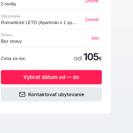
Zmeniť
2 osoby
Ubytovanie
Zmeniť
Romantické LETO (Apartmán s 1 spálňou)
Strava
Info
Bez stravy
105
od
€
Cena za noc
Vybrať dátum od — do
Kontaktovať ubytovanie