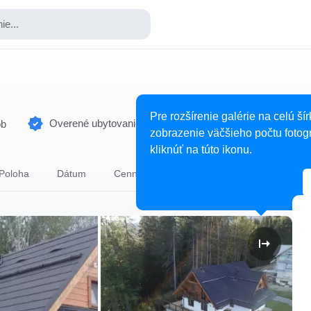
ie...
Pre rozšírenie galérie na celú šír
Overené ubytovanie
ôb
zobrazenie väčšieho počtu fotogr
kliknúť na túto ikonu.
Poloha
Dátum
Cenník
Osoby
Ubytovanie
S