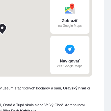
Zobraziť
na Google Maps
Navigovať
cez Google Maps
 Múzeum šľachtických kočiarov a saní,
Oravský hrad
či
l, Ostrá a Tupá skala alebo Veľký Choč. Adrenalínoví
či
Bike Park Kubínska
.