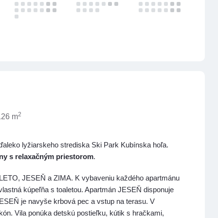
2
 126 m
ďaleko lyžiarskeho strediska Ski Park Kubínska hoľa.
ny s relaxačným priestorom
.
, LETO, JESEŇ a ZIMA. K vybaveniu každého apartmánu
vlastná kúpeľňa s toaletou. Apartmán JESEŇ disponuje
ESEŇ je navyše krbová pec a vstup na terasu. V
. Vila ponúka detskú postieľku, kútik s hračkami,