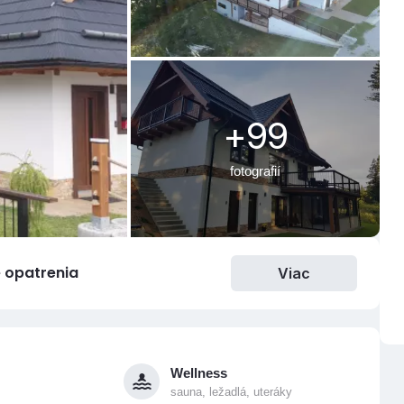
+99
fotografií
 opatrenia
Viac
Wellness
sauna, ležadlá, uteráky