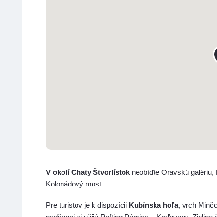
V okolí Chaty Štvorlístok
neobíďte Oravskú galériu,
Kolonádový most.
Pre turistov je k dispozícii
Kubínska hoľa
, vrch Minčo
nadšenci si užijú Rafting Párnica – Kraľovany, Zipline 