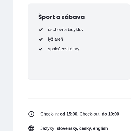
Šport a zábava
úschovňa bicyklov
lyžiareň
spoločenské hry
Check-in:
od 15:00
, Check-out:
do 10:00
Jazyky:
slovensky, česky, english