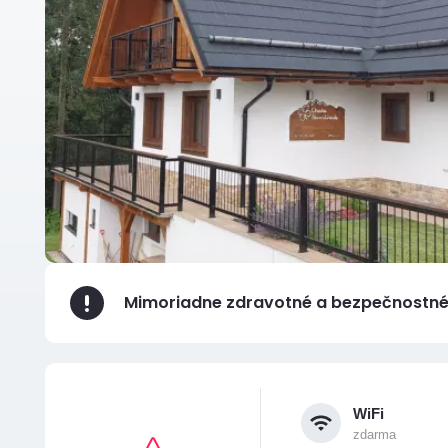
Mimoriadne zdravotné a bezpečnostné
WiFi
zdarma