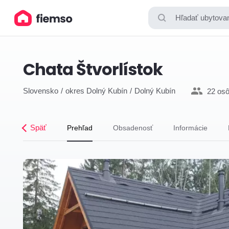
Hľadať ubytovan
Chata Štvorlístok
Slovensko
okres Dolný Kubín
Dolný Kubín
22 os
Späť
Prehľad
Obsadenosť
Informácie