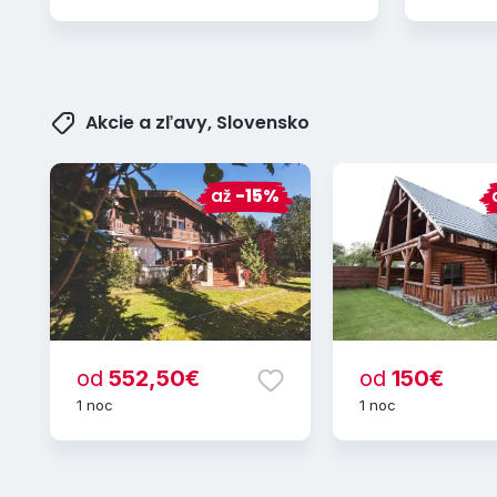
Akcie a zľavy, Slovensko
až
-15%
od
552,50€
od
150€
1 noc
1 noc