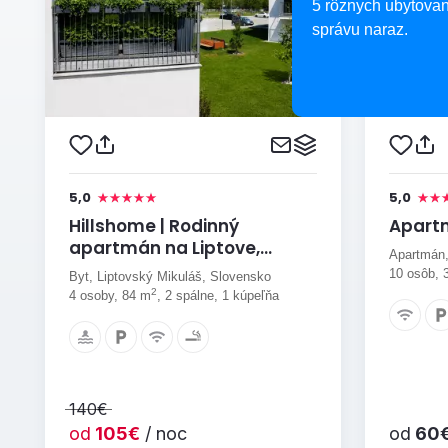
5 rôznych ubytovan
správu naraz.
5,0
5,0
Hillshome | Rodinný
Apart
apartmán na Liptove,
Apartmán,
plnohodnotná základňa pre
10 osôb, 
Byt, Liptovský Mikuláš, Slovensko
výlety, so saunou a terasou
2
4 osoby, 84 m
, 2 spálne, 1 kúpeľňa
140€
od
105€
/ noc
od
60