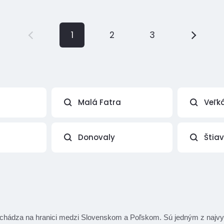
1
2
3
Malá Fatra
Veľk
Donovaly
Štia
a nachádza na hranici medzi Slovenskom a Poľskom. Sú jedným z najv