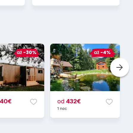
až
-30%
až
-4%
,40€
od
432€
1 noc