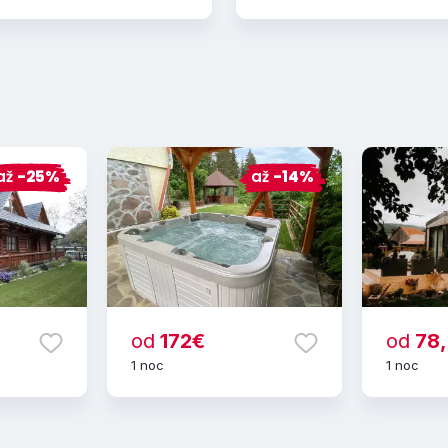
až
-25%
až
-14%
od
172€
od
78
1 noc
1 noc