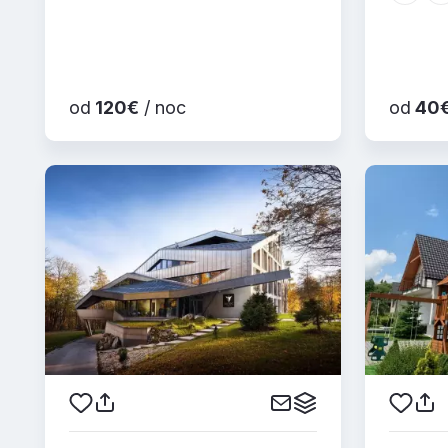
od
120€
/ noc
od
40