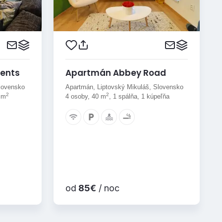
ents
Apartmán Abbey Road
lovensko
Apartmán, Liptovský Mikuláš, Slovensko
2
2
5 m
4 osoby, 40 m
, 1 spálňa, 1 kúpeľňa
od
85€
/ noc