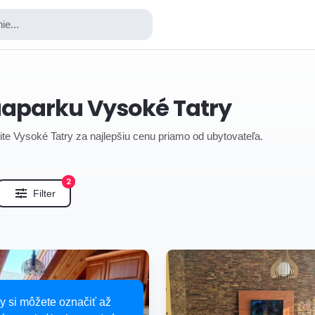
ie...
uaparku Vysoké Tatry
ite Vysoké Tatry za najlepšiu cenu priamo od ubytovateľa.
2
Filter
y si môžete označiť až