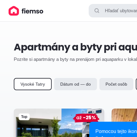
Hľadať ubytovan
Apartmány a byty pri aq
Pozrite si apartmány a byty na prenájom pri aquaparku v lokal
Vysoké Tatry
Dátum od — do
Počet osôb
až
-25%
Top
Pomocou tejto ikon