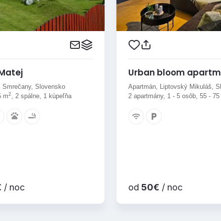
 Matej
Urban bloom apartm
 Smrečany, Slovensko
Apartmán, Liptovský Mikuláš, S
2
5 m
, 2 spálne, 1 kúpeľňa
2 apartmány, 1 - 5 osôb, 55 - 7
€
/ noc
od
50€
/ noc