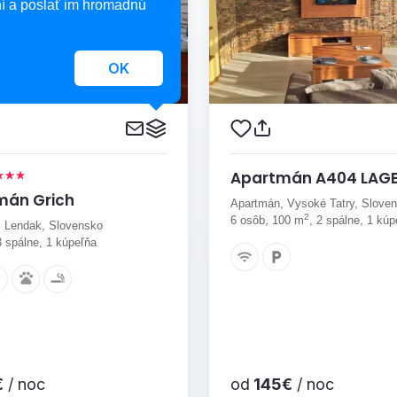
í a poslať im hromadnú
OK
Apartmán A404 LAG
mán Grich
Apartmán, Vysoké Tatry, Slove
2
6 osôb, 100 m
, 2 spálne, 1 kúp
 Lendak, Slovensko
3 spálne, 1 kúpeľňa
€
/ noc
od
145€
/ noc