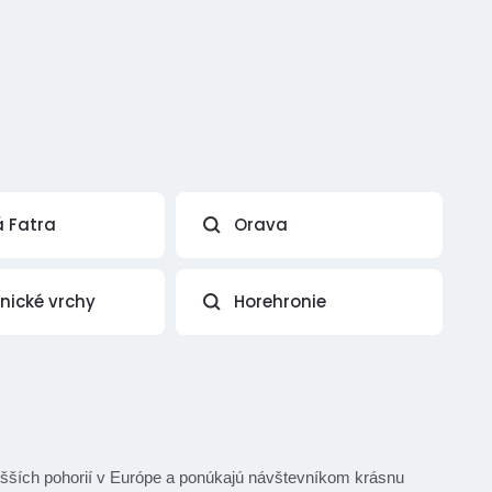
á Fatra
Orava
vnické vrchy
Horehronie
yšších pohorií v Európe a ponúkajú návštevníkom krásnu