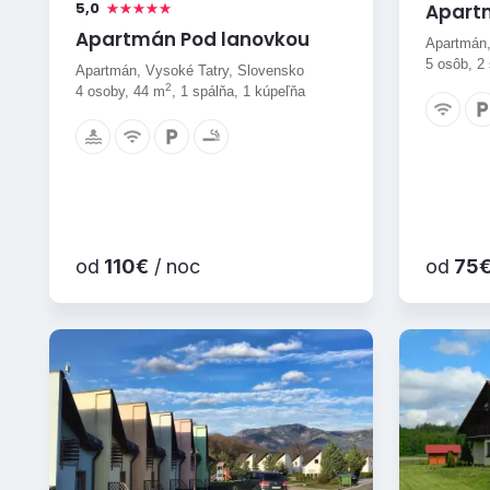
5,0
Apart
Apartmán Pod lanovkou
Apartmán,
5 osôb, 2
Apartmán, Vysoké Tatry, Slovensko
2
4 osoby, 44 m
, 1 spálňa, 1 kúpeľňa
od
110€
/ noc
od
75