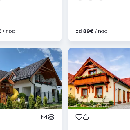
€
/ noc
od
89€
/ noc