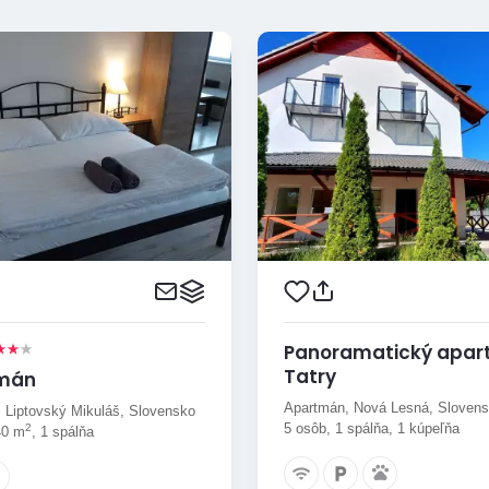
Panoramatický apa
Tatry
mán
Apartmán, Nová Lesná, Sloven
 Liptovský Mikuláš, Slovensko
5 osôb, 1 spálňa, 1 kúpeľňa
2
40 m
, 1 spálňa