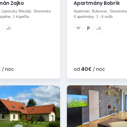
mán Zajko
Apartmány Bobrík
 Liptovský Mikuláš, Slovensko
Apartmán, Bobrovec, Slovensko
 spálne, 1 kúpeľňa
4 apartmány, 1 - 6 osôb
€
/ noc
od
40€
/ noc