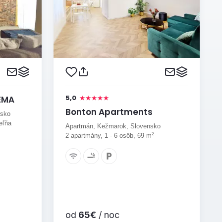
5,0
EMA
Bonton Apartments
nsko
eľňa
Apartmán, Kežmarok, Slovensko
2
2 apartmány, 1 - 6 osôb, 69 m
od
65€
/ noc