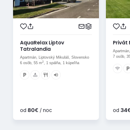
AquaRelax Liptov
Privát
Tatralandia
Apartmán,
7 osôb, 3
Apartmán, Liptovský Mikuláš, Slovensko
2
6 osôb, 55 m
, 1 spálňa, 1 kúpeľňa
od
80€
/ noc
od
34