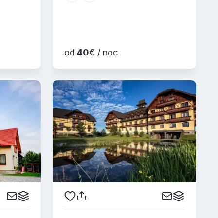
od
40€
/ noc