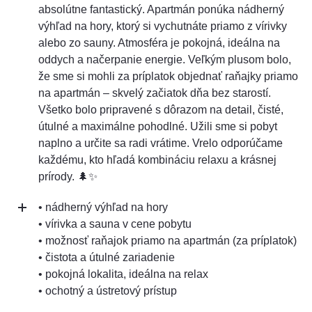
absolútne fantastický. Apartmán ponúka nádherný
výhľad na hory, ktorý si vychutnáte priamo z vírivky
alebo zo sauny. Atmosféra je pokojná, ideálna na
oddych a načerpanie energie. Veľkým plusom bolo,
že sme si mohli za príplatok objednať raňajky priamo
na apartmán – skvelý začiatok dňa bez starostí.
Všetko bolo pripravené s dôrazom na detail, čisté,
útulné a maximálne pohodlné. Užili sme si pobyt
naplno a určite sa radi vrátime. Vrelo odporúčame
každému, kto hľadá kombináciu relaxu a krásnej
prírody. 🌲✨
• nádherný výhľad na hory
• vírivka a sauna v cene pobytu
• možnosť raňajok priamo na apartmán (za príplatok)
• čistota a útulné zariadenie
• pokojná lokalita, ideálna na relax
• ochotný a ústretový prístup