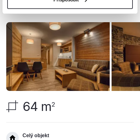
Ubytovanie
2 spálne | 1 obývačka | 1 kuchyňa | 2 kúpeľne
64 m
2
Celý objekt