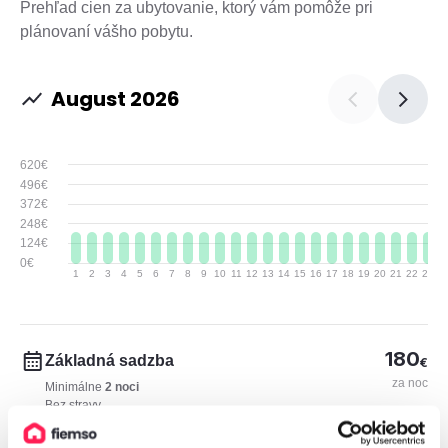
Prehľad cien za ubytovanie, ktorý vám pomôže pri
plánovaní vášho pobytu.
August 2026
620€
496€
372€
248€
124€
0€
1
2
3
4
5
6
7
8
9
10
11
12
13
14
15
16
17
18
19
20
21
22
23
2
180
Základná sadzba
€
za noc
Minimálne
2 noci
Bez stravy