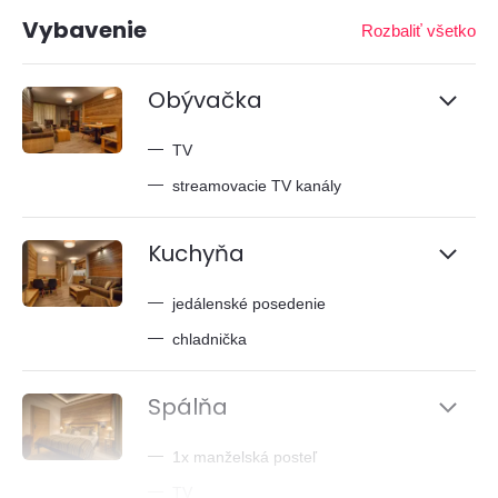
Vybavenie
Rozbaliť všetko
Obývačka
—
TV
—
streamovacie TV kanály
Kuchyňa
—
jedálenské posedenie
—
chladnička
Spálňa
—
1x manželská posteľ
—
TV