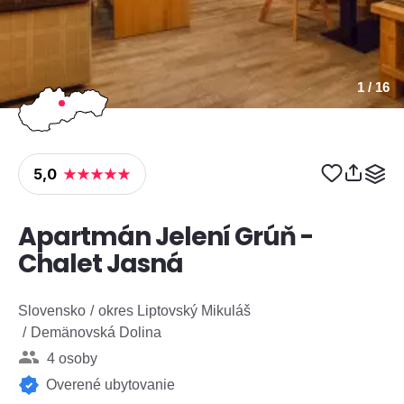
1
/ 16
5,0
Apartmán Jelení Grúň -
Chalet Jasná
Slovensko
okres Liptovský Mikuláš
Demänovská Dolina
4 osoby
Overené ubytovanie