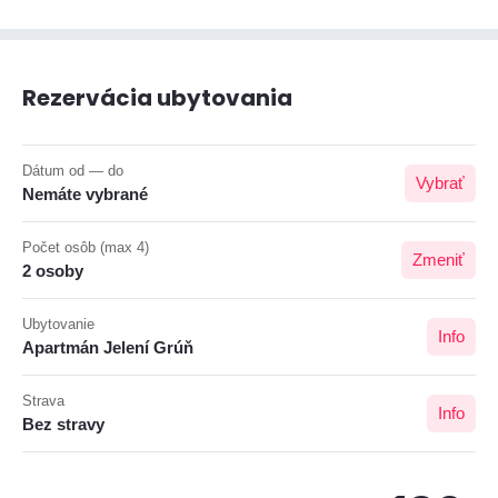
Rezervácia ubytovania
Dátum od — do
Vybrať
Nemáte vybrané
Počet osôb (max 4)
Zmeniť
2 osoby
Ubytovanie
Info
Apartmán Jelení Grúň
Strava
Info
Bez stravy