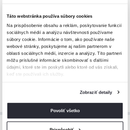
320
Zimná sezóna (pondelok-štvrtok)
€
za noc
Platí od 2.1. do 31.3.
Táto webstránka používa súbory cookies
Minimálne
2 noci
Na prispôsobenie obsahu a reklám, poskytovanie funkcií
Bez stravy
sociálnych médií a analýzu návštevnosti používame
Info:
Piatok - Sobota 350€/noc
súbory cookie. Informácie o tom, ako používate naše
webové stránky, poskytujeme aj našim partnerom v
oblasti sociálnych médií, inzercie a analýzy. Títo partneri
380
Jarné prázdniny
€
môžu príslušné informácie skombinovať s ďalšími
za noc
Platí od 18.2. do 10.3.
údajmi, ktoré ste im poskytli alebo ktoré od vás získali,
Minimálne
3 noci
keď ste používali ich služby.
Bez stravy
Zobraziť detaily
Zobraziť viac
Povoliť všetko
Prispôsobiť