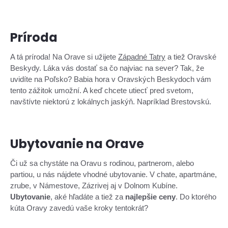
Príroda
A tá príroda! Na Orave si užijete
Západné Tatry
a tiež Oravské
Beskydy. Láka vás dostať sa čo najviac na sever? Tak, že
uvidíte na Poľsko? Babia hora v Oravských Beskydoch vám
tento zážitok umožní. A keď chcete utiecť pred svetom,
navštívte niektorú z lokálnych jaskýň. Napríklad Brestovskú.
Ubytovanie na Orave
Či už sa chystáte na Oravu s rodinou, partnerom, alebo
partiou, u nás nájdete vhodné ubytovanie. V chate, apartmáne,
zrube, v Námestove, Zázrivej aj v Dolnom Kubíne.
Ubytovanie
, aké hľadáte a tiež za
najlepšie ceny
. Do ktorého
kúta Oravy zavedú vaše kroky tentokrát?