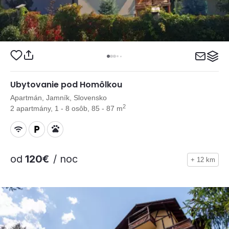
Ubytovanie pod Homôlkou
Apartmán, Jamník, Slovensko
2
2 apartmány, 1 - 8 osôb, 85 - 87 m
od
120€
/ noc
+ 12 km