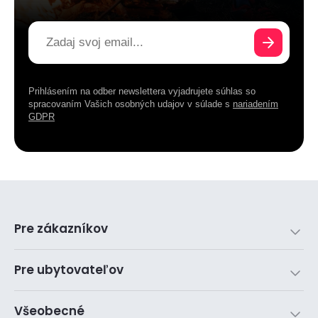
Prihlásením na odber newslettera vyjadrujete súhlas so
spracovaním Vašich osobných udajov v súlade s
nariadením
GDPR
Pre zákazníkov
Pre ubytovateľov
Všeobecné