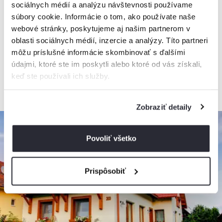
sociálnych médií a analýzu návštevnosti používame
Chalets Minerália
súbory cookie. Informácie o tom, ako používate naše
Apartmán, Demänovská Dolina, Slovensko
webové stránky, poskytujeme aj našim partnerom v
2
8 apartmánov, 1 - 4 osoby, 51 - 65 m
oblasti sociálnych médií, inzercie a analýzy. Títo partneri
môžu príslušné informácie skombinovať s ďalšími
údajmi, ktoré ste im poskytli alebo ktoré od vás získali,
keď ste používali ich služby.
od
200€
/ noc
+ 17 km
Zobraziť detaily
Povoliť všetko
Prispôsobiť