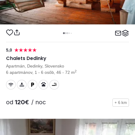
5,0
Chalets Dedinky
Apartmán, Dedinky, Slovensko
2
6 apartmánov, 1 - 6 osôb, 46 - 72 m
od
120€
/ noc
+ 6 km