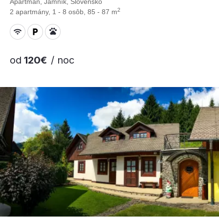
Apartmán, Jamník, Slovensko
2
2 apartmány, 1 - 8 osôb, 85 - 87 m
od
120€
/ noc