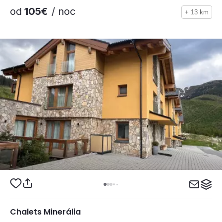
od
105€
/ noc
+ 13 km
Chalets Minerália