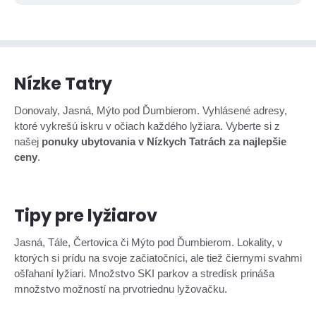
Nízke Tatry
Donovaly, Jasná, Mýto pod Ďumbierom. Vyhlásené adresy,
ktoré vykrešú iskru v očiach každého lyžiara. Vyberte si z
našej
ponuky ubytovania v Nízkych Tatrách za najlepšie
ceny
.
Tipy pre lyžiarov
Jasná, Tále, Čertovica či Mýto pod Ďumbierom. Lokality, v
ktorých si prídu na svoje začiatočníci, ale tiež čiernymi svahmi
ošľahaní lyžiari. Množstvo SKI parkov a stredísk prináša
množstvo možností na prvotriednu lyžovačku.