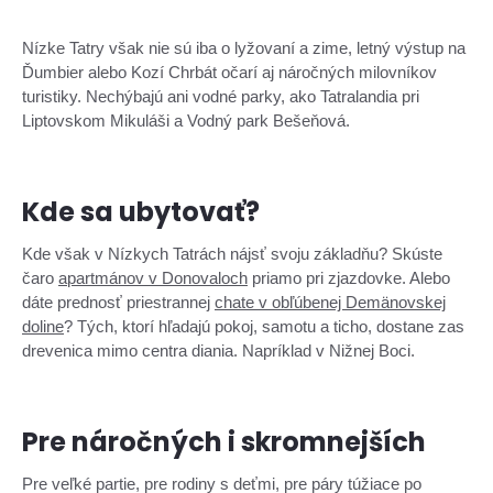
Nízke Tatry však nie sú iba o lyžovaní a zime, letný výstup na
Ďumbier alebo Kozí Chrbát očarí aj náročných milovníkov
turistiky. Nechýbajú ani vodné parky, ako Tatralandia pri
Liptovskom Mikuláši a Vodný park Bešeňová.
Kde sa ubytovať?
Kde však v Nízkych Tatrách nájsť svoju základňu? Skúste
čaro
apartmánov v Donovaloch
priamo pri zjazdovke. Alebo
dáte prednosť priestrannej
chate v obľúbenej Demänovskej
doline
? Tých, ktorí hľadajú pokoj, samotu a ticho, dostane zas
drevenica mimo centra diania. Napríklad v Nižnej Boci.
Pre náročných i skromnejších
Pre veľké partie, pre rodiny s deťmi, pre páry túžiace po