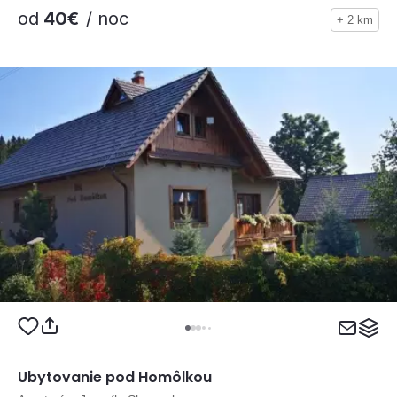
od
40€
/ noc
+ 2 km
Ubytovanie pod Homôlkou