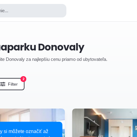
ie...
uaparku Donovaly
lite Donovaly za najlepšiu cenu priamo od ubytovateľa.
2
Filter
y si môžete označiť až