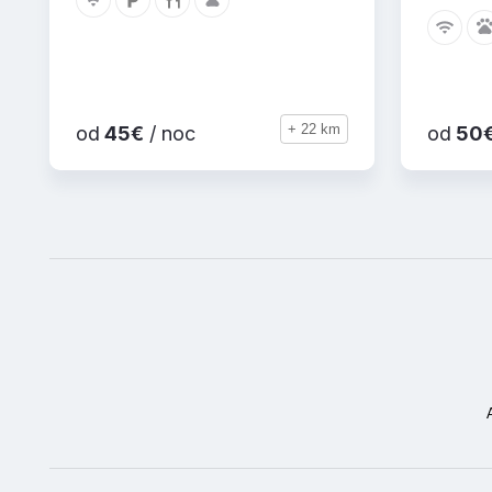
+ 22 km
od
45€
/ noc
od
50