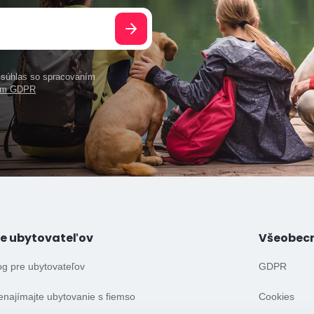
e súhlas so spracovaním
ním GDPR
re ubytovateľov
Všeobec
og pre ubytovateľov
GDPR
enajímajte ubytovanie s fiemso
Cookies