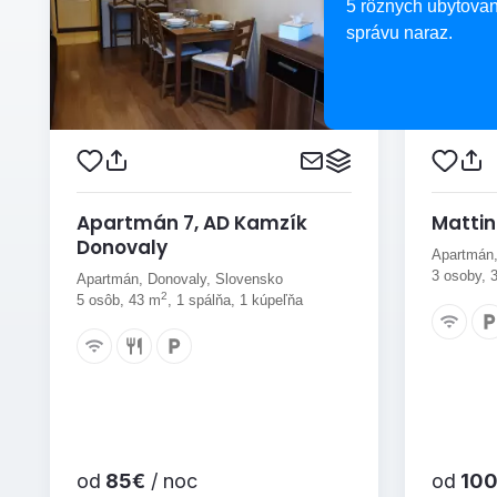
5 rôznych ubytovan
správu naraz.
Apartmán 7, AD Kamzík
Mattin
Donovaly
Apartmán,
3 osoby, 
Apartmán, Donovaly, Slovensko
2
5 osôb, 43 m
, 1 spálňa, 1 kúpeľňa
od
85€
/ noc
od
100