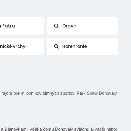
á Fatra
Orava
vnické vrchy
Horehronie
li rajom pre milovníkov zimných športov.
Park Snow Donovaly
 a 2 lanovkami, vďaka čomu Donovaly zvládnu aj väčší nápor