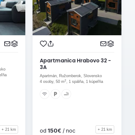
Apartmanica Hrabovo 32 -
3A
sko
eľňa
Apartmán, Ružomberok, Slovensko
2
4 osoby, 50 m
, 1 spálňa, 1 kúpeľňa
+ 21 km
+ 21 km
od
150€
/ noc