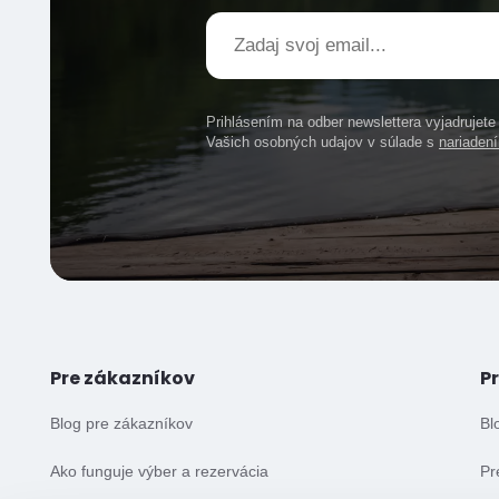
Prihlásením na odber newslettera vyjadrujet
Vašich osobných udajov v súlade s
nariade
Pre zákazníkov
P
Blog pre zákazníkov
Bl
Ako funguje výber a rezervácia
Pr