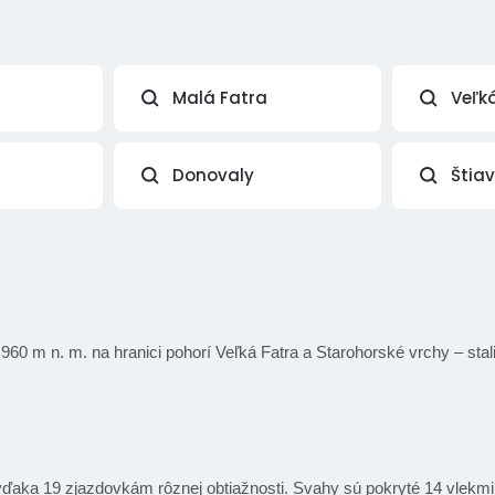
Malá Fatra
Veľk
Donovaly
Štia
960 m n. m. na hranici pohorí Veľká Fatra a Starohorské vrchy – sta
ďaka 19 zjazdovkám rôznej obtiažnosti. Svahy sú pokryté 14 vlekmi