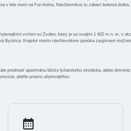
 sa v lete mení na Fun Arénu. Návštevníkov tu zabaví bobová dráha,
ychytenejšími vrchmi sú Zvolen, ktorý je so svojimi 1 402 m n. m. v o
nská Bystrica. Krajské mesto návštevníkom ponúka zaujímavé možnos
Dáte prednosť apartmánu blízko lyžiarskeho strediska, alebo dreveni
rovízie, platíte priamo ubytovateľovi.