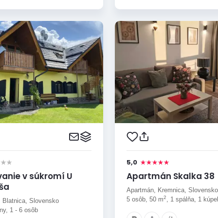
5,0
anie v súkromí U
Apartmán Skalka 38
ša
Apartmán, Kremnica, Slovensko
2
5 osôb, 50 m
, 1 spálňa, 1 kúpe
 Blatnica, Slovensko
ny, 1 - 6 osôb