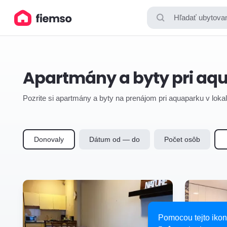
Hľadať ubytovan
Apartmány a byty pri aq
Pozrite si apartmány a byty na prenájom pri aquaparku v loka
Donovaly
Dátum od — do
Počet osôb
Pomocou tejto ikon