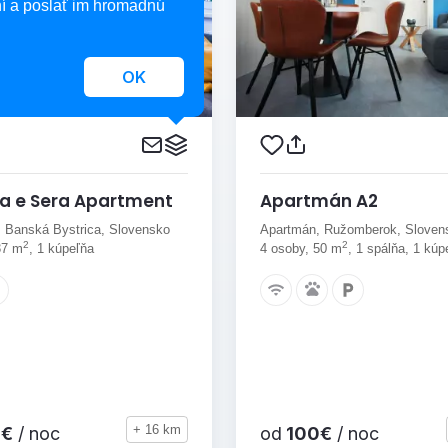
í a poslať im hromadnú
OK
a e Sera Apartment
Apartmán A2
 Banská Bystrica, Slovensko
Apartmán, Ružomberok, Sloven
2
2
37 m
, 1 kúpeľňa
4 osoby, 50 m
, 1 spálňa, 1 kúp
+ 16 km
€
/ noc
od
100€
/ noc