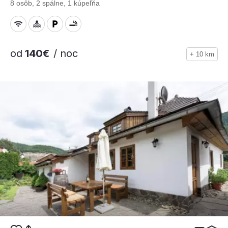
8 osôb, 2 spálne, 1 kúpeľňa
od
140€
/ noc
+ 10 km