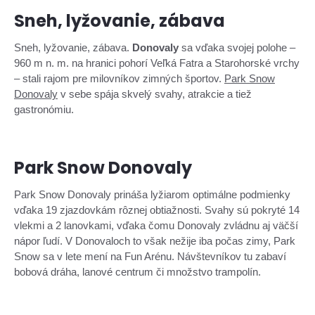
Sneh, lyžovanie, zábava
Sneh, lyžovanie, zábava.
Donovaly
sa vďaka svojej polohe –
960 m n. m. na hranici pohorí Veľká Fatra a Starohorské vrchy
– stali rajom pre milovníkov zimných športov.
Park Snow
Donovaly
v sebe spája skvelý svahy, atrakcie a tiež
gastronómiu.
Park Snow Donovaly
Park Snow Donovaly prináša lyžiarom optimálne podmienky
vďaka 19 zjazdovkám rôznej obtiažnosti. Svahy sú pokryté 14
vlekmi a 2 lanovkami, vďaka čomu Donovaly zvládnu aj väčší
nápor ľudí. V Donovaloch to však nežije iba počas zimy, Park
Snow sa v lete mení na Fun Arénu. Návštevníkov tu zabaví
bobová dráha, lanové centrum či množstvo trampolín.