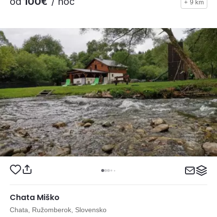
od
100€
/ noc
+ 9 km
Chata Miško
Chata, Ružomberok, Slovensko