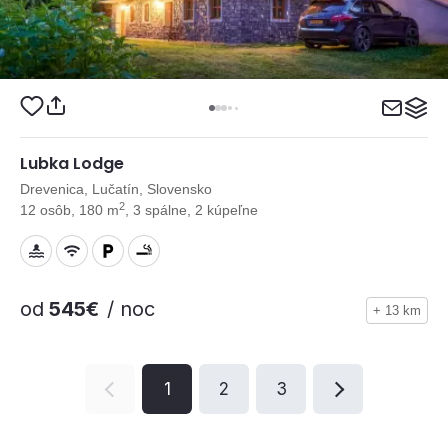
Lubka Lodge
Drevenica, Lučatín, Slovensko
2
12 osôb, 180 m
, 3 spálne, 2 kúpeľne
od
545€
/ noc
+ 13 km
1
2
3