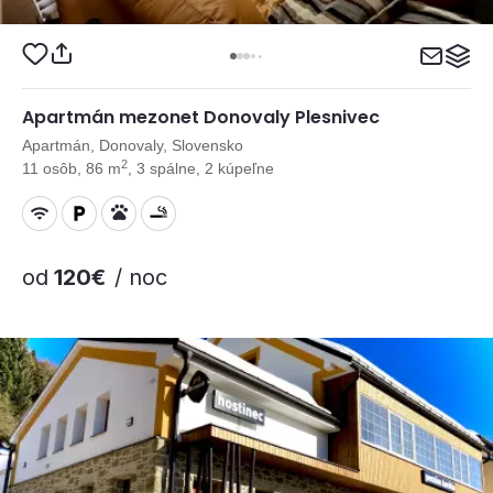
Apartmán mezonet Donovaly Plesnivec
Apartmán, Donovaly, Slovensko
2
11 osôb, 86 m
, 3 spálne, 2 kúpeľne
od
120€
/ noc