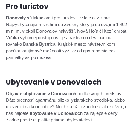
Pre turistov
Donovaly
sú lákadlom i pre turistov – v lete aj v zime.
Najvychytenejšími vrchmi sú Zvolen, ktorý je so svojimi 1 402
m n. m. v okolí Donovalov najvyšší, Nová Hoľa či Kozí chrbát.
Vďaka výbornej dostupnosti je atraktívnou destináciou
rovnako Banská Bystrica. Krajské mesto návštevníkom
ponúka zaujímavé možnosti vyžitia: od gastronómie cez
pamiatky až po múzeá.
Ubytovanie v Donovaloch
Objavte ubytovanie v Donovaloch
podľa svojich predstáv.
Dáte prednosť apartmánu blízko lyžiarskeho strediska, alebo
drevenici na konci obce? Nech sa už rozhodnete akokoľvek, u
nás nájdete
ubytovanie v Donovaloch
za najlepšie ceny:
žiadne provízie, platíte priamo ubytovateľovi.