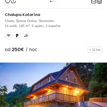
Chalupa Katarína
Chata, Špania Dolina, Slovensko
2
14 osôb, 145 m
, 5 spální, 2 kúpeľne
od
250€
/ noc
+ 11 km