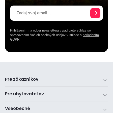
Prihlásením na odber newslettera vyjadrujete súhlas so
spracovaním Vašich osobných udajov v súlade s
nariadením
GDPR
Pre zákazníkov
Pre ubytovateľov
Všeobecné