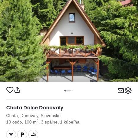
Chata Dolce Donovaly
Chata, Donovaly, Slovensko
2
10 osôb, 100 m
, 3 spálne, 1 kúpeľňa