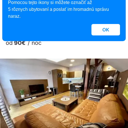
Apartmán Triangel 215
Pomocou tejto ikony si môžete označiť až
Apartmán, Donovaly, Slovensko
5 rôznych ubytovaní a poslať im hromadnú správu
2
3 osoby, 45 m
, 1 spálňa
naraz.
OK
od
90€
/ noc