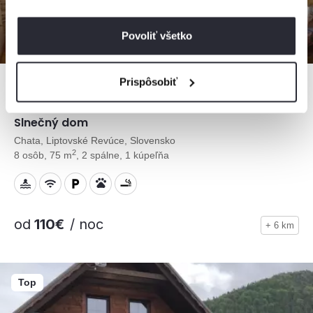
Povoliť všetko
Prispôsobiť
Slnečný dom
Chata, Liptovské Revúce, Slovensko
2
8 osôb, 75 m
, 2 spálne, 1 kúpeľňa
od
110€
/ noc
+ 6 km
Top