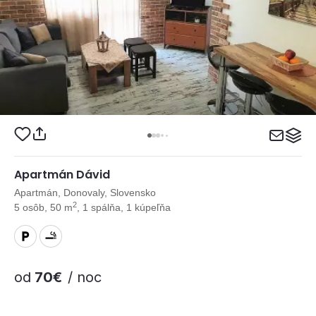
Apartmán Dávid
Apartmán, Donovaly, Slovensko
2
5 osôb, 50 m
, 1 spálňa, 1 kúpeľňa
od
70€
/ noc