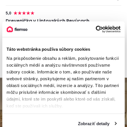
5,0
Drevenička v Liptovských Revúcach
Drevenica, Liptovské Revúce, Slovensko
11 osôb, 3 spálne, 2 kúpeľne
Táto webstránka používa súbory cookies
Na prispôsobenie obsahu a reklám, poskytovanie funkcií
od
150€
/ noc
+ 5 km
sociálnych médií a analýzu návštevnosti používame
súbory cookie. Informácie o tom, ako používate naše
webové stránky, poskytujeme aj našim partnerom v
oblasti sociálnych médií, inzercie a analýzy. Títo partneri
môžu príslušné informácie skombinovať s ďalšími
údajmi, ktoré ste im poskytli alebo ktoré od vás získali,
keď ste používali ich služby.
Zobraziť detaily