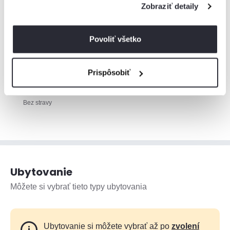
Zobraziť detaily
30€
15€
0€
1
2
3
4
5
6
7
8
9
10
11
12
13
14
15
16
17
18
19
20
21
22
23
24
Povoliť všetko
Prispôsobiť
75
Základná sadzba
€
za noc
Minimálne
1 noc
Bez stravy
Ubytovanie
Môžete si vybrať tieto typy ubytovania
Ubytovanie si môžete vybrať až po
zvolení