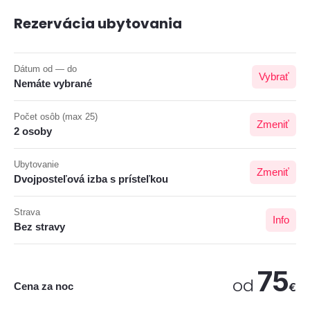
Rezervácia ubytovania
Dátum od — do
Vybrať
Nemáte vybrané
Počet osôb (max 25)
Zmeniť
2 osoby
Ubytovanie
Zmeniť
Dvojposteľová izba s prísteľkou
Strava
Info
Bez stravy
75
od
Cena za noc
€