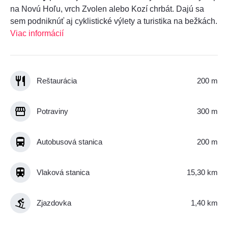
na Novú Hoľu, vrch Zvolen alebo Kozí chrbát. Dajú sa
sem podniknúť aj cyklistické výlety a turistika na bežkách.
Viac informácií
Reštaurácia
200 m
Potraviny
300 m
Autobusová stanica
200 m
Vlaková stanica
15,30 km
Zjazdovka
1,40 km