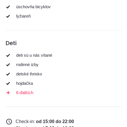
úschovňa bicyklov
lyžiareň
Deti
deti sú u nás vítané
rodinné izby
detské ihrisko
hojdačka
6 ďalších
Check-in:
od 15:00 do 22:00