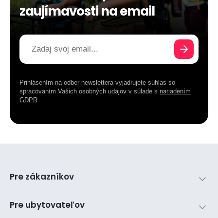
zaujímavosti na email
Prihlásením na odber newslettera vyjadrujete súhlas so
spracovaním Vašich osobných udajov v súlade s
nariadením
GDPR
Pre zákazníkov
Pre ubytovateľov