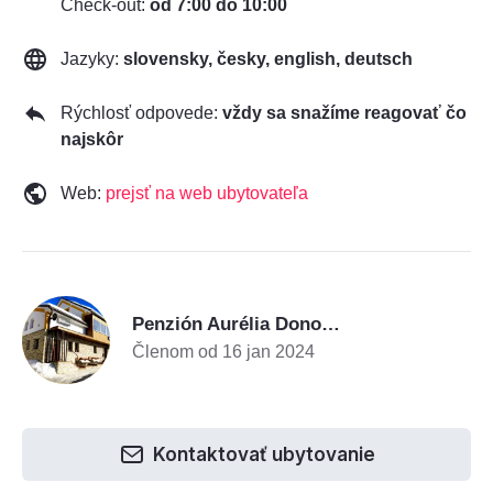
Check-out:
od 7:00 do 10:00
Jazyky:
slovensky, česky, english, deutsch
Rýchlosť odpovede:
vždy sa snažíme reagovať čo
najskôr
Web:
prejsť na web ubytovateľa
P
Penzión Aurélia Donovaly***
Členom od 16 jan 2024
Kontaktovať ubytovanie