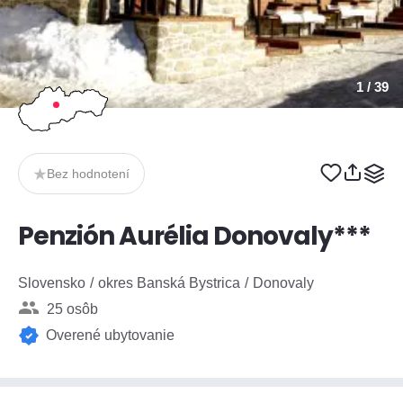
1
/ 39
Bez hodnotení
Penzión Aurélia Donovaly***
Slovensko
okres Banská Bystrica
Donovaly
25 osôb
Overené ubytovanie