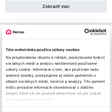
Zobraziť viac
Cenník ubytovania
Prehľad cien za ubytovanie, ktorý vám pomôže pri
Táto webstránka používa súbory cookies
plánovaní vášho pobytu.
Na prispôsobenie obsahu a reklám, poskytovanie funkcií
sociálnych médií a analýzu návštevnosti používame
súbory cookie. Informácie o tom, ako používate naše
webové stránky, poskytujeme aj našim partnerom v
oblasti sociálnych médií, inzercie a analýzy. Títo partneri
August 2026
môžu príslušné informácie skombinovať s ďalšími
údajmi, ktoré ste im poskytli alebo ktoré od vás získali,
keď ste používali ich služby.
75€
60€
45€