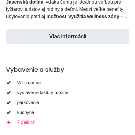
Jasenská dolina
, vďaka čomu je ideálnou voľbou pre
lyžiarov, turistov aj rodiny s deťmi. Medzi veľké benefity
ubytovania patrí
aj možnosť využitia wellness zóny –
vyhrievanej kúpacej kade a sauny
(za doplatok), ako aj
ubytovanie celej skupiny v jednom objekte.
Viac informácií
Vybavenie a služby
Wifi zdarma
vystavenie faktúry možné
parkovanie
kuchyňa
7 ďalších