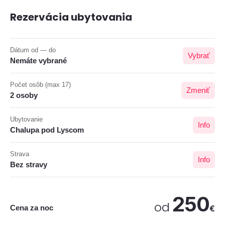
Rezervácia ubytovania
Dátum od — do
Vybrať
Nemáte vybrané
Počet osôb (max 17)
Zmeniť
2 osoby
Ubytovanie
Info
Chalupa pod Lyscom
Strava
Info
Bez stravy
250
od
Cena za noc
€