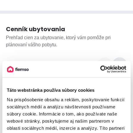
Cenník ubytovania
Prehľad cien za ubytovanie, ktorý vám pomôže pri
plánovaní vášho pobytu.
August 2026
550€
Táto webstránka používa súbory cookies
440€
330€
Na prispôsobenie obsahu a reklám, poskytovanie funkcií
220€
sociálnych médií a analýzu návštevnosti používame
110€
súbory cookie. Informácie o tom, ako používate naše
0€
1
2
3
4
5
6
7
8
9
10
11
12
13
14
15
16
17
18
19
20
21
22
23
2
webové stránky, poskytujeme aj našim partnerom v
oblasti sociálnych médií, inzercie a analýzy. Títo partneri