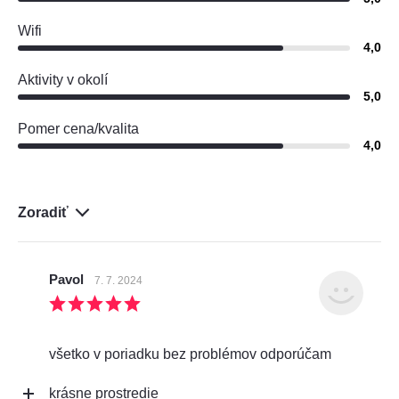
Wifi
4,0
Aktivity v okolí
5,0
Pomer cena/kvalita
4,0
Zoradiť
Pavol
7. 7. 2024
všetko v poriadku bez problémov odporúčam
krásne prostredie