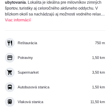
ubytovania
. Lokalita je ideálna pre milovníkov zimných
športov, turistiky aj celoročného aktívneho oddychu. V
blízkom okolí sa nachádzajú aj možnosti vodného relaxu,
ako
Viac informácií
plaváreň a kúpalisko Sunny Martin, Kúpalisko
Vrútky, ŠRZ Drienok či Spa & Aquapark Turčianske
Teplice.
Reštaurácia
750 m
Potraviny
1,50 km
Supermarket
3,50 km
Autobusová stanica
1,50 km
Vlaková stanica
11,50 km