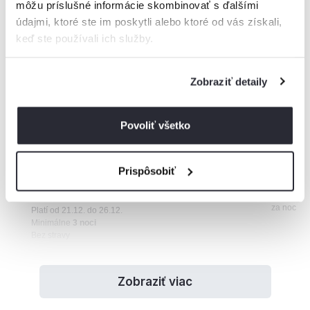
môžu príslušné informácie skombinovať s ďalšími
250
údajmi, ktoré ste im poskytli alebo ktoré od vás získali,
Základná sadzba
€
keď ste používali ich služby.
za noc
Minimálne
2 noci
Bez stravy
Zobraziť detaily
300
Veľkonočný pobyt
€
za noc
Platí od 3.4. do 6.4.
Povoliť všetko
Minimálne
3 noci
Bez stravy
Prispôsobiť
250
Vianočný pobyt
€
za noc
Platí od 21.12. do 26.12.
Minimálne
3 noci
Bez stravy
Zobraziť viac