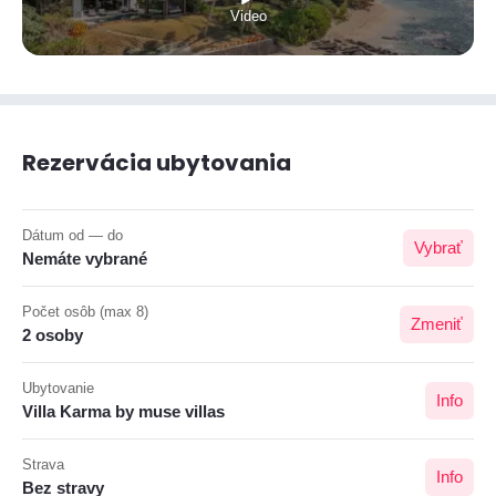
Video
Rezervácia ubytovania
Dátum od — do
Vybrať
Nemáte vybrané
Počet osôb (max 8)
Zmeniť
2 osoby
Ubytovanie
Info
Villa Karma by muse villas
Strava
Info
Bez stravy