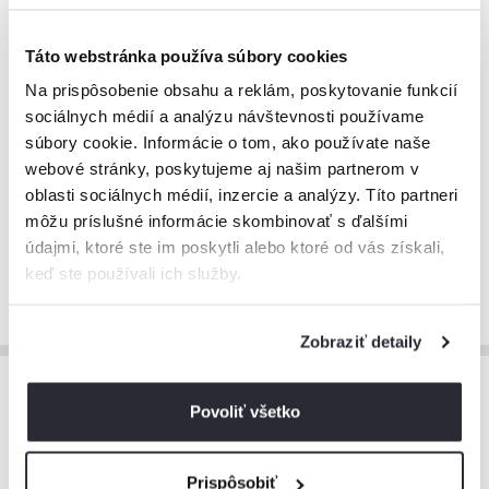
€
za noc
Platí od 1.10. do 19.12.
Minimálne
5 nocí
Táto webstránka používa súbory cookies
Bez stravy
Na prispôsobenie obsahu a reklám, poskytovanie funkcií
Info:
Zobrazená cena je orientačná a môže sa líšiť v závislosti od
sociálnych médií a analýzu návštevnosti používame
termínu, počtu osôb a podmienok rezervácie. O presnej cene vás
súbory cookie. Informácie o tom, ako používate naše
budeme informovať po odoslaní dopytu. V prípade záujmu o luxusný
hotelový servis (strava, denné upratovanie, plánovanie programu,
webové stránky, poskytujeme aj našim partnerom v
rezervácie aktivít a reštaurácií, osobná asistencia 24/7) je cena
oblasti sociálnych médií, inzercie a analýzy. Títo partneri
dostupná na vyžiadanie.
môžu príslušné informácie skombinovať s ďalšími
údajmi, ktoré ste im poskytli alebo ktoré od vás získali,
keď ste používali ich služby.
Zobraziť viac
Zobraziť detaily
Zľavy na dlhé pobyty
Povoliť všetko
Ubytujte sa na viac nocí so zľavou
Prispôsobiť