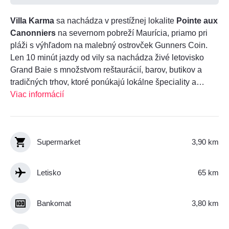
Villa Karma
sa nachádza v prestížnej lokalite
Pointe aux
Canonniers
na severnom pobreží Maurícia, priamo pri
pláži s výhľadom na malebný ostrovček Gunners Coin.
Len 10 minút jazdy od vily sa nachádza živé letovisko
Grand Baie s množstvom reštaurácií, barov, butikov a
tradičných trhov, ktoré ponúkajú lokálne špeciality a
suveníry.
Viac informácií
Supermarket
3,90 km
Letisko
65 km
Bankomat
3,80 km