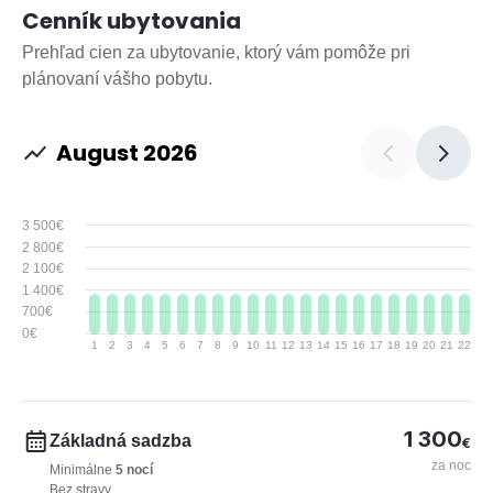
Cenník ubytovania
Prehľad cien za ubytovanie, ktorý vám pomôže pri
plánovaní vášho pobytu.
August 2026
3 500€
2 800€
2 100€
1 400€
700€
0€
1
2
3
4
5
6
7
8
9
10
11
12
13
14
15
16
17
18
19
20
21
22
23
1 300
Základná sadzba
€
za noc
Minimálne
5 nocí
Bez stravy