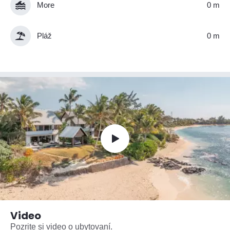
More
0 m
Pláž
0 m
Video
Pozrite si video o ubytovaní.