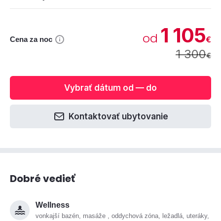
1 105
od
€
Cena za noc
1 300
€
Vybrať dátum od — do
Kontaktovať ubytovanie
Dobré vedieť
Wellness
vonkajší bazén, masáže , oddychová zóna, ležadlá, uteráky,