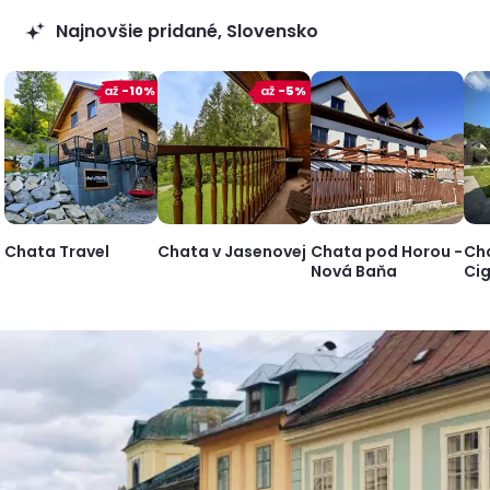
Najnovšie pridané, Slovensko
až
-10%
až
-5%
Chata Travel
Chata v Jasenovej
Chata pod Horou -
Ch
Nová Baňa
Ci