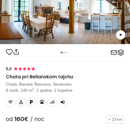
5,0
Chata pri Belianskom tajchu
Chata, Banská Štiavnica, Slovensko
2
8 osôb, 140 m
, 3 spálne, 2 kúpeľne
od
160€
/ noc
+ 23 km