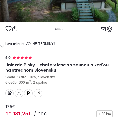
Last minute
VOĽNÉ TERMÍNY!
5,0
Hniezdo Pinky - chata v lese so saunou a kaďou
na strednom Slovensku
Chata, Ostrá Lúka, Slovensko
2
6 osôb, 600 m
, 2 spálne
175€
od
131,25€
/ noc
+ 25 km