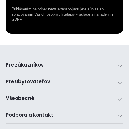
Prihlásením na odber newslettera vyjadrujete súhlas so
spracovaním Vašich osobných udajov v súlade s
nariadením
GDPR
Pre zákazníkov
Pre ubytovateľov
Všeobecné
Podpora a kontakt