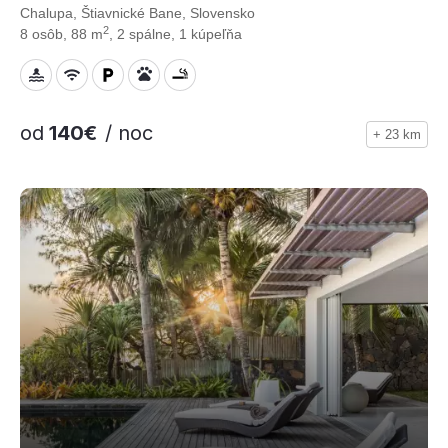
Chalupa, Štiavnické Bane, Slovensko
2
8 osôb, 88 m
, 2 spálne, 1 kúpeľňa
od
140€
/ noc
+ 23 km