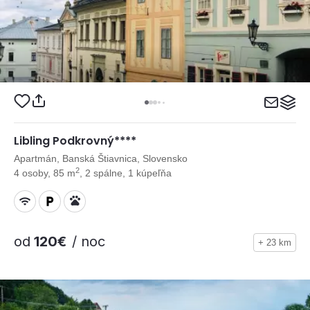
Libling Podkrovný****
Apartmán, Banská Štiavnica, Slovensko
2
4 osoby, 85 m
, 2 spálne, 1 kúpeľňa
od
120€
/ noc
+ 23 km