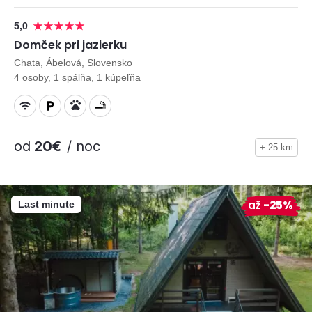
5,0
Domček pri jazierku
Chata, Ábelová, Slovensko
4 osoby, 1 spálňa, 1 kúpeľňa
od
20€
/ noc
+ 25 km
až
-25%
Last minute