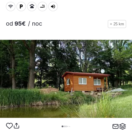
od
95€
/ noc
+ 25 km