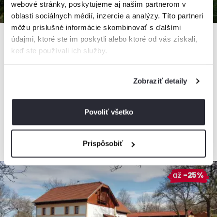
webové stránky, poskytujeme aj našim partnerom v
oblasti sociálnych médií, inzercie a analýzy. Títo partneri
môžu príslušné informácie skombinovať s ďalšími
údajmi, ktoré ste im poskytli alebo ktoré od vás získali,
keď ste používali ich služby.
Libling Štiavnický
Apartmán, Štiavnické Bane, Slovensko
Zobraziť detaily
2
3 apartmány, 1 - 7 osôb, 35 m
Povoliť všetko
od
70€
/ noc
+ 24 km
Prispôsobiť
až
-25%