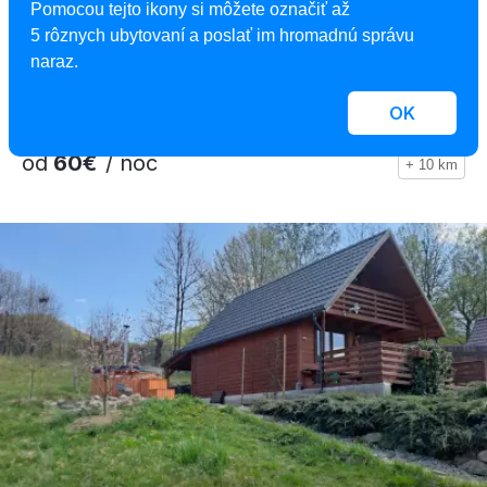
Chalupa Pliešovce
Pomocou tejto ikony si môžete označiť až
Chalupa, Pliešovce, Slovensko
5 rôznych ubytovaní a poslať im hromadnú správu
8 osôb, 2 spálne, 1 kúpeľňa
naraz.
OK
od
60€
/ noc
+ 10 km