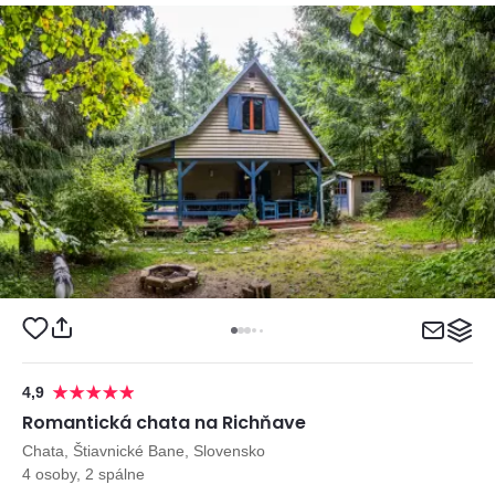
4,9
Romantická chata na Richňave
Chata, Štiavnické Bane, Slovensko
4 osoby, 2 spálne