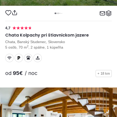
4,7
Chata Kolpachy pri štiavnickom jazere
Chata, Banský Studenec, Slovensko
2
5 osôb, 70 m
, 2 spálne, 1 kúpeľňa
od
95€
/ noc
+ 18 km