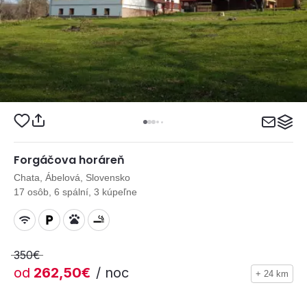
Forgáčova horáreň
Chata, Ábelová, Slovensko
17 osôb, 6 spální, 3 kúpeľne
350€
od
262,50€
/ noc
+ 24 km