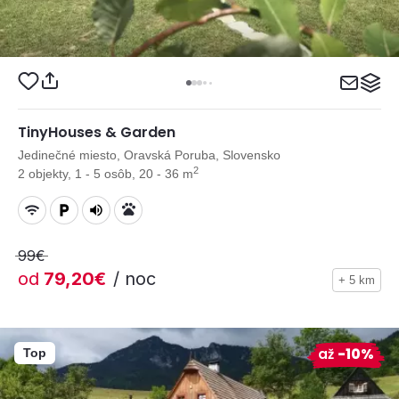
TinyHouses & Garden
Jedinečné miesto, Oravská Poruba, Slovensko
2
2 objekty, 1 - 5 osôb, 20 - 36 m
99€
od
79,20€
/ noc
+ 5 km
až
-10%
Top