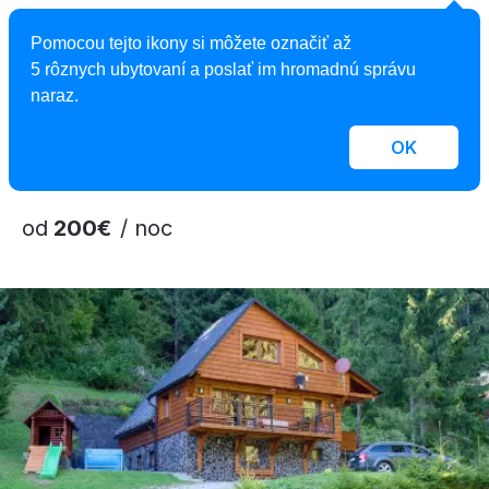
5,0
Pomocou tejto ikony si môžete označiť až
Chata Čučoriedka
5 rôznych ubytovaní a poslať im hromadnú správu
naraz.
Chata, Belá - Dulice, Slovensko
15 osôb, 4 spálne, 2 kúpeľne
OK
od
200€
/ noc