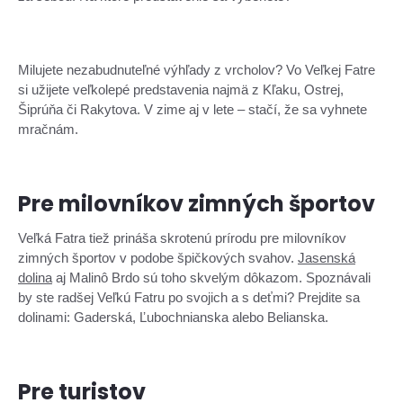
Milujete nezabudnuteľné výhľady z vrcholov? Vo Veľkej Fatre
si užijete veľkolepé predstavenia najmä z Kľaku, Ostrej,
Šiprúňa či Rakytova. V zime aj v lete – stačí, že sa vyhnete
mračnám.
Pre milovníkov zimných športov
Veľká Fatra tiež prináša skrotenú prírodu pre milovníkov
zimných športov v podobe špičkových svahov.
Jasenská
dolina
aj Malinô Brdo sú toho skvelým dôkazom. Spoznávali
by ste radšej Veľkú Fatru po svojich a s deťmi? Prejdite sa
dolinami: Gaderská, Ľubochnianska alebo Belianska.
Pre turistov