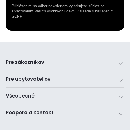
Prihlásením na odber newslettera vyjadrujete súhlas so
spracovaním Vašich osobných udajov v súlade s
nariadením
GDPR
Pre zákazníkov
Pre ubytovateľov
Všeobecné
Podpora a kontakt