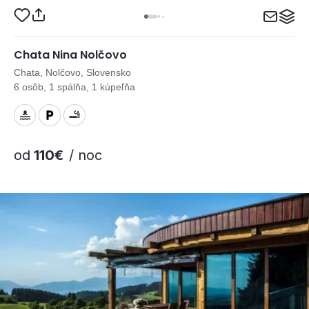
Chata Nina Nolčovo
Chata, Nolčovo, Slovensko
6 osôb, 1 spálňa, 1 kúpeľňa
od
110€
/ noc