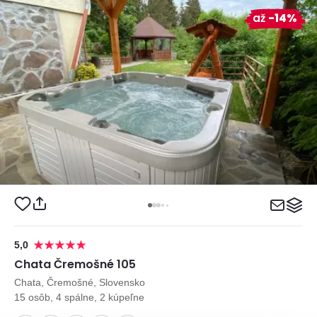
až
-14%
5,0
Chata Čremošné 105
Chata, Čremošné, Slovensko
15 osôb, 4 spálne, 2 kúpeľne