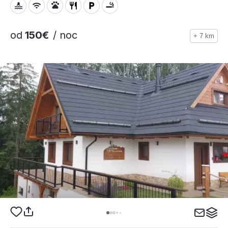
od
150€
/ noc
+ 7 km