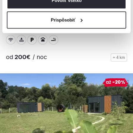
Povoliť všetko
MONTANA RESIDENCE - Chata Malá Lučivná
Prispôsobiť
Chata, Párnica, Slovensko
12 osôb, 4 spálne, 2 kúpeľne
od
200€
/ noc
+ 4 km
až
-20%