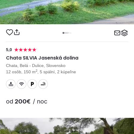
5,0
Chata SILVIA Jasenská dolina
Chata, Belá - Dulice, Slovensko
2
12 osôb, 150 m
, 5 spální, 2 kúpeľne
od
200€
/ noc