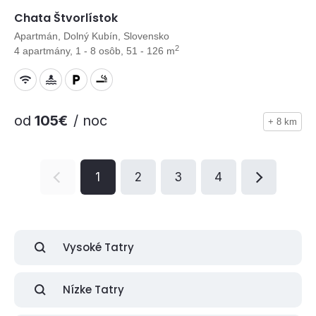
Chata Štvorlístok
Apartmán, Dolný Kubín, Slovensko
2
4 apartmány, 1 - 8 osôb, 51 - 126 m
od
105€
/ noc
+ 8 km
1
2
3
4
Vysoké Tatry
Nízke Tatry