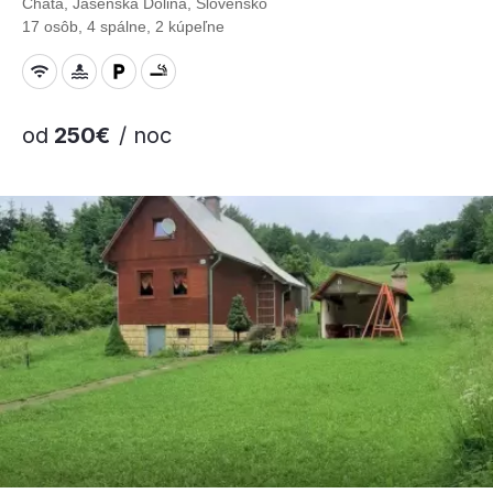
Chata, Jasenská Dolina, Slovensko
17 osôb, 4 spálne, 2 kúpeľne
od
250€
/ noc