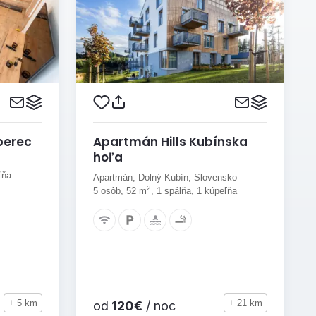
berec
Apartmán Hills Kubínska
hoľa
ľňa
Apartmán, Dolný Kubín, Slovensko
2
5 osôb, 52 m
, 1 spálňa, 1 kúpeľňa
+ 5 km
+ 21 km
od
120€
/ noc