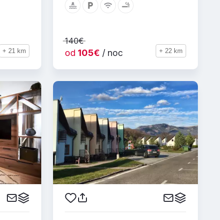
140€
+ 21 km
+ 22 km
od
105€
/ noc