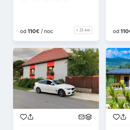
+ 21 km
od
110€
/ noc
od
110