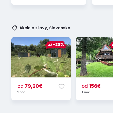
Akcie a zľavy, Slovensko
až
-20%
od
79,20€
od
156€
1 noc
1 noc