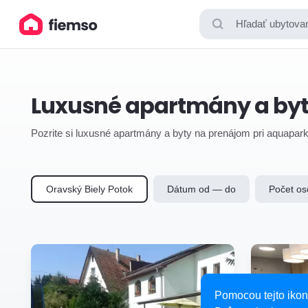
Hľadať ubytovan
Luxusné apartmány a byty
Pozrite si luxusné apartmány a byty na prenájom pri aquapark
Oravský Biely Potok
Dátum od — do
Počet os
Pomocou tejto ikon