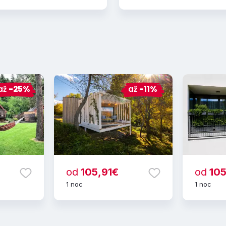
až
-25%
až
-11%
od
105,91€
od
10
1 noc
1 noc