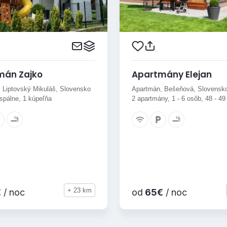
mán Zajko
Apartmány Elejan
 Liptovský Mikuláš, Slovensko
Apartmán, Bešeňová, Slovensk
 spálne, 1 kúpeľňa
2 apartmány, 1 - 6 osôb, 48 - 4
+ 23 km
€
/ noc
od
65€
/ noc