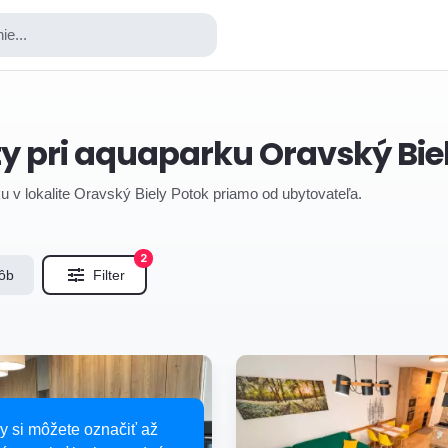
ie...
 pri aquaparku Oravský Bie
u v lokalite Oravský Biely Potok priamo od ubytovateľa.
2
ôb
Filter
y si môžete označiť až