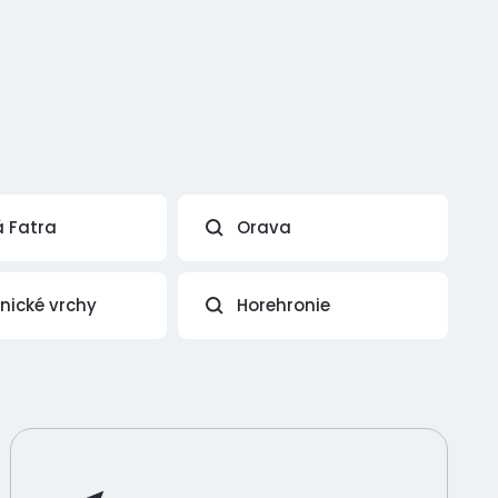
á Fatra
Orava
vnické vrchy
Horehronie