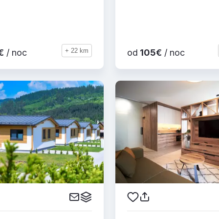
+ 22 km
€
/ noc
od
105€
/ noc