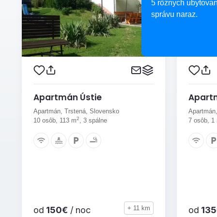
5 rôznych ubytovan
správu naraz.
Apartmán Ústie
Apart
Apartmán, Trstená, Slovensko
Apartmán,
2
10 osôb, 113 m
, 3 spálne
7 osôb, 1
+ 11 km
od
150€
/ noc
od
135