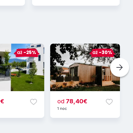
až
-25%
až
-30%
5€
od
78,40€
1 noc