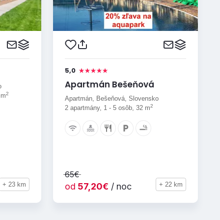
5,0
Apartmán Bešeňová
o
2
9 m
Apartmán, Bešeňová, Slovensko
2
2 apartmány, 1 - 5 osôb, 32 m
65€
+ 23 km
+ 22 km
od
57,20€
/ noc