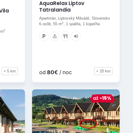
AquaRelax Liptov
Tatralandia
Vila
Apartmán, Liptovský Mikuláš, Slovensko
2
6 osôb, 55 m
, 1 spálňa, 1 kúpeľňa
2
0 m
+ 5 km
+ 20 km
od
80€
/ noc
až
-15%