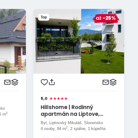
až
-25%
Top
5,0
Hillshome | Rodinný
sko
apartmán na Liptove,
2
26 m
plnohodnotná základňa pre
Byt, Liptovský Mikuláš, Slovensko
výlety, so saunou a terasou
2
4 osoby, 84 m
, 2 spálne, 1 kúpeľňa