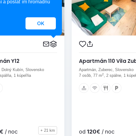
í a poslať im hromadnú
OK
mán Y12
Apartmán 110 Vila Zu
 Dolný Kubín, Slovensko
Apartmán, Zuberec, Slovensko
2
 spálňa, 1 kúpeľňa
7 osôb, 77 m
, 2 spálne, 1 kúpe
+ 21 km
€
/ noc
od
120€
/ noc