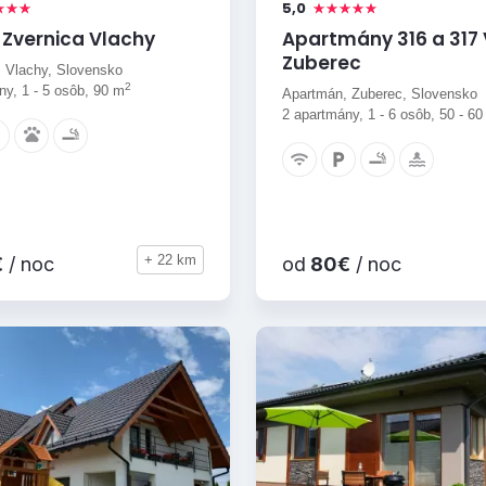
5,0
 Zvernica Vlachy
Apartmány 316 a 317 
Zuberec
 Vlachy, Slovensko
2
ny, 1 - 5 osôb, 90 m
Apartmán, Zuberec, Slovensko
2 apartmány, 1 - 6 osôb, 50 - 6
+ 22 km
€
/ noc
od
80€
/ noc