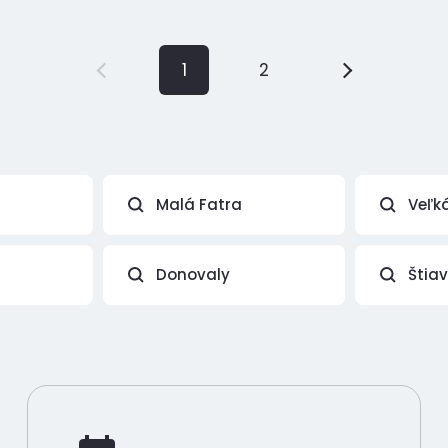
1
2
Malá Fatra
Veľk
Donovaly
Štia