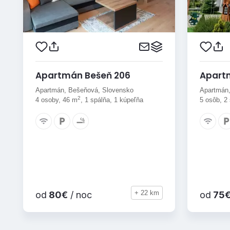
Apartmán Bešeň 206
Apart
Apartmán, Bešeňová, Slovensko
Apartmán,
2
4 osoby, 46 m
, 1 spálňa, 1 kúpeľňa
5 osôb, 2
+ 22 km
od
80€
/ noc
od
75