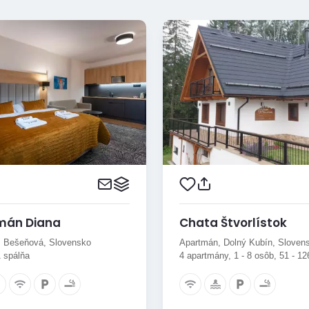
mán Diana
Chata Štvorlístok
 Bešeňová, Slovensko
Apartmán, Dolný Kubín, Sloven
1 spálňa
4 apartmány, 1 - 8 osôb, 51 - 1