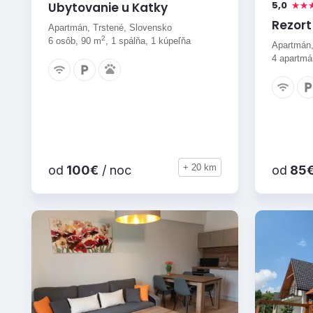
5,0
Ubytovanie u Katky
Rezort
Apartmán, Trstené, Slovensko
2
6 osôb, 90 m
, 1 spálňa, 1 kúpeľňa
Apartmán,
4 apartmá
+ 20 km
od
100€
/ noc
od
85