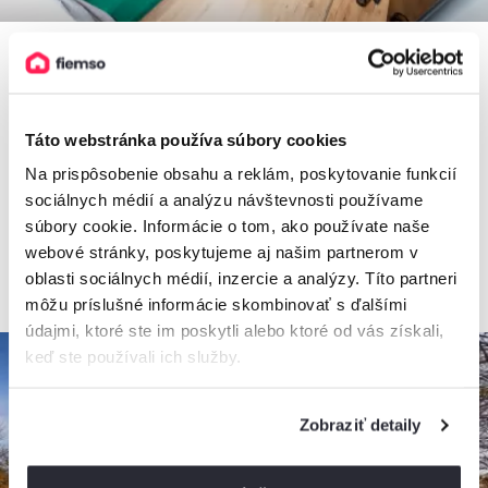
Apartmán 110 Vila Zuberec
Táto webstránka používa súbory cookies
Apartmán, Zuberec, Slovensko
2
7 osôb, 77 m
, 2 spálne, 1 kúpeľňa
Na prispôsobenie obsahu a reklám, poskytovanie funkcií
sociálnych médií a analýzu návštevnosti používame
súbory cookie. Informácie o tom, ako používate naše
webové stránky, poskytujeme aj našim partnerom v
od
120€
/ noc
+ 0,9 km
oblasti sociálnych médií, inzercie a analýzy. Títo partneri
môžu príslušné informácie skombinovať s ďalšími
údajmi, ktoré ste im poskytli alebo ktoré od vás získali,
keď ste používali ich služby.
Zobraziť detaily