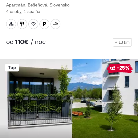
Apartmán, Bešeňová, Slovensko
4 osoby, 1 spálňa
od
110€
/ noc
+ 13 km
až
-25%
Top