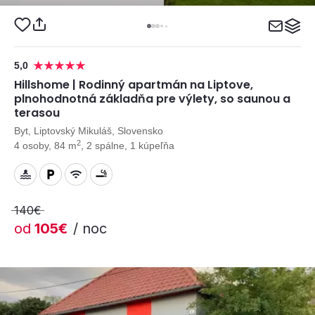
5,0
Hillshome | Rodinný apartmán na Liptove,
plnohodnotná základňa pre výlety, so saunou a
terasou
Byt, Liptovský Mikuláš, Slovensko
2
4 osoby, 84 m
, 2 spálne, 1 kúpeľňa
140€
od
105€
/ noc