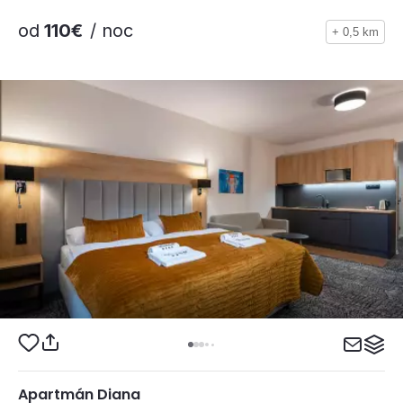
od
110€
/ noc
+ 0,5 km
Apartmán Diana