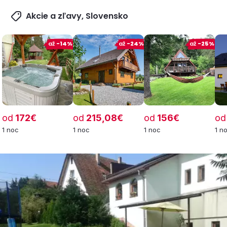
Akcie a zľavy, Slovensko
až
-14%
až
-24%
až
-25%
od
172€
od
215,08€
od
156€
od
1 noc
1 noc
1 noc
1 n