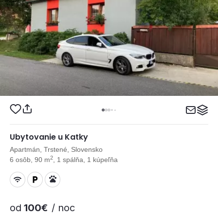
Ubytovanie u Katky
Apartmán, Trstené, Slovensko
2
6 osôb, 90 m
, 1 spálňa, 1 kúpeľňa
od
100€
/ noc