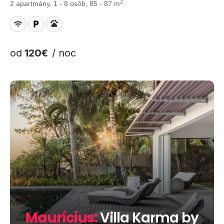
2
2 apartmány, 1 - 8 osôb, 85 - 87 m
od
120€
/ noc
Maurícius:
Villa Karma by