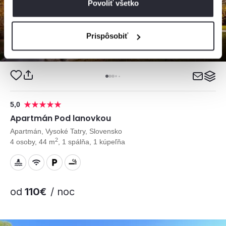
Povoliť všetko
Prispôsobiť
5,0
Apartmán Pod lanovkou
Apartmán, Vysoké Tatry, Slovensko
2
4 osoby, 44 m
, 1 spálňa, 1 kúpeľňa
od
110€
/ noc