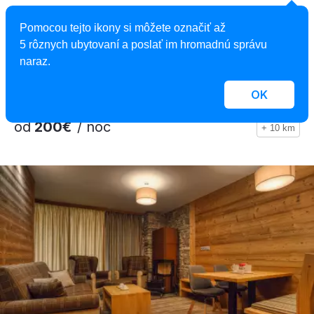
Chalets Minerália
Pomocou tejto ikony si môžete označiť až
Apartmán, Demänovská Dolina, Slovensko
5 rôznych ubytovaní a poslať im hromadnú správu
2
8 apartmánov, 1 - 4 osoby, 51 - 65 m
naraz.
OK
od
200€
/ noc
+ 10 km