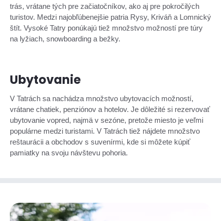
trás, vrátane tých pre začiatočníkov, ako aj pre pokročilých
turistov. Medzi najobľúbenejšie patria Rysy, Kriváň a Lomnický
štít. Vysoké Tatry ponúkajú tiež množstvo možností pre túry
na lyžiach, snowboarding a bežky.
Ubytovanie
V Tatrách sa nachádza množstvo ubytovacích možností,
vrátane chatiek, penziónov a hotelov. Je dôležité si rezervovať
ubytovanie vopred, najmä v sezóne, pretože miesto je veľmi
populárne medzi turistami. V Tatrách tiež nájdete množstvo
reštaurácii a obchodov s suvenírmi, kde si môžete kúpiť
pamiatky na svoju návštevu pohoria.