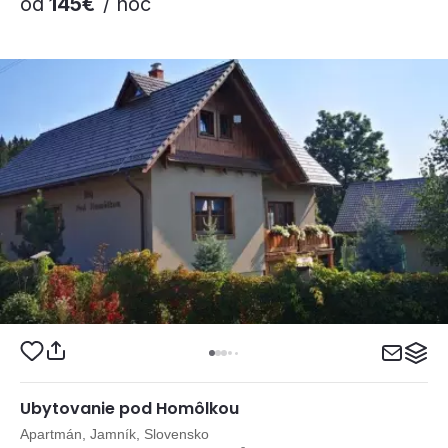
od
145€
/ noc
Ubytovanie pod Homôlkou
Apartmán, Jamník, Slovensko