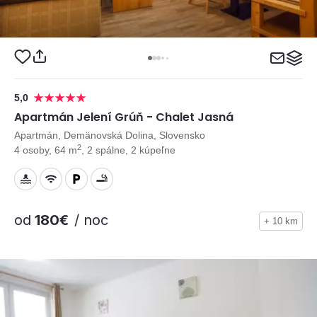
5,0
Apartmán Jelení Grúň - Chalet Jasná
Apartmán, Demänovská Dolina, Slovensko
2
4 osoby, 64 m
, 2 spálne, 2 kúpeľne
od
180€
/ noc
+ 10 km