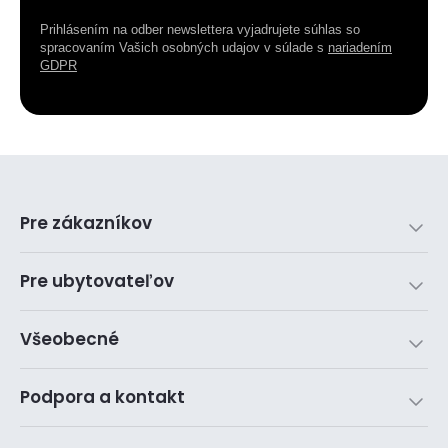
Prihlásením na odber newslettera vyjadrujete súhlas so
spracovaním Vašich osobných udajov v súlade s
nariadením
GDPR
Pre zákazníkov
Pre ubytovateľov
Všeobecné
Podpora a kontakt