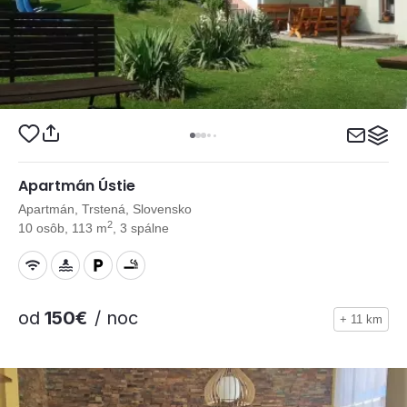
Apartmán Ústie
Apartmán, Trstená, Slovensko
2
10 osôb, 113 m
, 3 spálne
od
150€
/ noc
+ 11 km