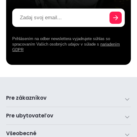
Prihlásením na odber newslettera vyjadrujete súhlas so
spracovaním Vašich osobných udajov v súlade s
nariadením
GDPR
Pre zákazníkov
Pre ubytovateľov
Všeobecné