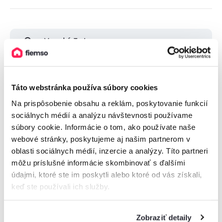
Vysoké Tatry
Nízke Tatry
Táto webstránka používa súbory cookies
Malá Fatra
Na prispôsobenie obsahu a reklám, poskytovanie funkcií
sociálnych médií a analýzu návštevnosti používame
súbory cookie. Informácie o tom, ako používate naše
Veľká Fatra
webové stránky, poskytujeme aj našim partnerom v
oblasti sociálnych médií, inzercie a analýzy. Títo partneri
Orava
môžu príslušné informácie skombinovať s ďalšími
údajmi, ktoré ste im poskytli alebo ktoré od vás získali,
keď ste používali ich služby.
Zobraziť viac
Zobraziť detaily