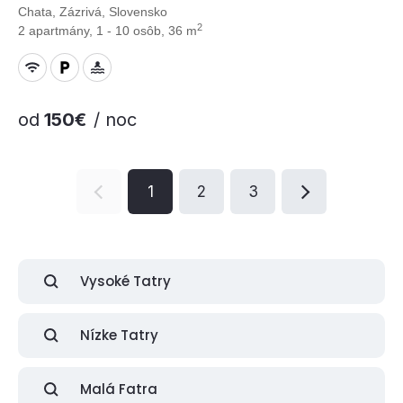
Chata, Zázrivá, Slovensko
2
2 apartmány, 1 - 10 osôb, 36 m
od
150€
/ noc
1
2
3
Vysoké Tatry
Nízke Tatry
Malá Fatra