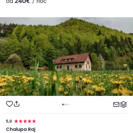
od
240€
/ noc
5,0
Chalupa Raj