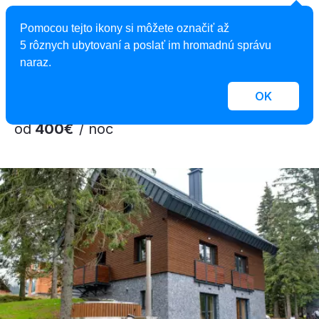
Mountain Chalets - Chalet Jeleň
Pomocou tejto ikony si môžete označiť až
Chalet, Valča, Slovensko
5 rôznych ubytovaní a poslať im hromadnú správu
8 osôb, 3 spálne, 2 kúpeľne
naraz.
OK
od
400€
/ noc