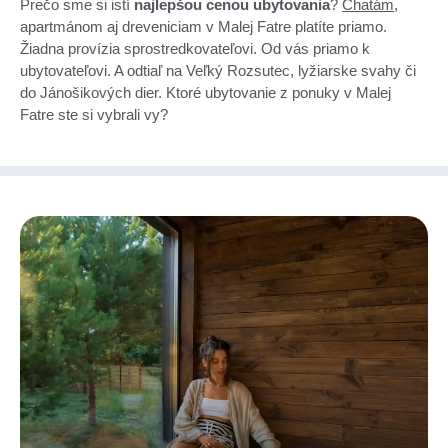
Prečo sme si istí
najlepšou cenou ubytovania
?
Chatám
,
apartmánom aj dreveniciam v Malej Fatre platíte priamo.
Žiadna provízia sprostredkovateľovi. Od vás priamo k
ubytovateľovi. A odtiaľ na Veľký Rozsutec, lyžiarske svahy či
do Jánošikových dier. Ktoré ubytovanie z ponuky v Malej
Fatre ste si vybrali vy?