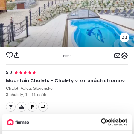
5,0
Mountain Chalets - Chalety v korunách stromov
Chalet, Valča, Slovensko
3 chalety, 1 - 11 osôb
od
450€
/ noc