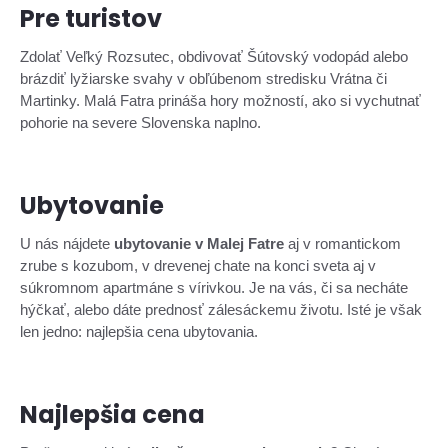
Pre turistov
Zdolať Veľký Rozsutec, obdivovať Šútovský vodopád alebo
brázdiť lyžiarske svahy v obľúbenom stredisku Vrátna či
Martinky. Malá Fatra prináša hory možností, ako si vychutnať
pohorie na severe Slovenska naplno.
Ubytovanie
U nás nájdete
ubytovanie v Malej Fatre
aj v romantickom
zrube s kozubom, v drevenej chate na konci sveta aj v
súkromnom apartmáne s vírivkou. Je na vás, či sa necháte
hýčkať, alebo dáte prednosť zálesáckemu životu. Isté je však
len jedno: najlepšia cena ubytovania.
Najlepšia cena