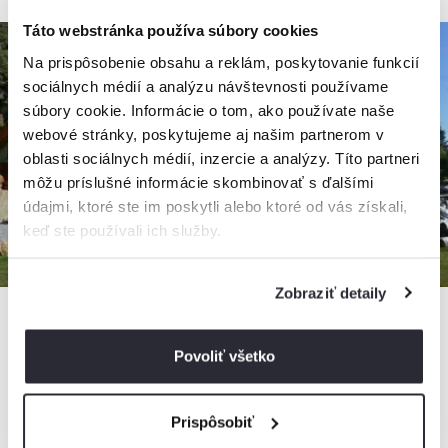
Táto webstránka používa súbory cookies
Na prispôsobenie obsahu a reklám, poskytovanie funkcií
sociálnych médií a analýzu návštevnosti používame
súbory cookie. Informácie o tom, ako používate naše
webové stránky, poskytujeme aj našim partnerom v
oblasti sociálnych médií, inzercie a analýzy. Títo partneri
môžu príslušné informácie skombinovať s ďalšími
údajmi, ktoré ste im poskytli alebo ktoré od vás získali,
keď ste používali ich služby.
Zobraziť detaily
Povoliť všetko
MONTANA RESIDENCE - Zrub Montana a Chata
Oregon
Chata, Bystrička, Slovensko
Prispôsobiť
2 chaty, 1 - 29 osôb