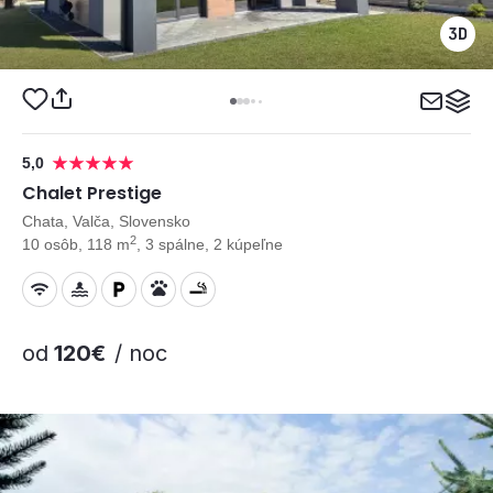
5,0
Chalet Prestige
Chata, Valča, Slovensko
2
10 osôb, 118 m
, 3 spálne, 2 kúpeľne
od
120€
/ noc