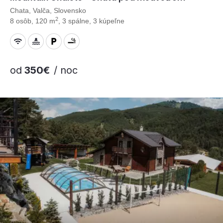
Chata, Valča, Slovensko
2
8 osôb, 120 m
, 3 spálne, 3 kúpeľne
od
350€
/ noc