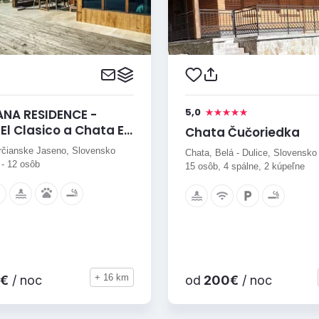
5,0
NA RESIDENCE -
El Clasico a Chata El
Chata Čučoriedka
rčianske Jaseno, Slovensko
Chata, Belá - Dulice, Slovensko
 - 12 osôb
15 osôb, 4 spálne, 2 kúpeľne
+ 16 km
€
/ noc
od
200€
/ noc