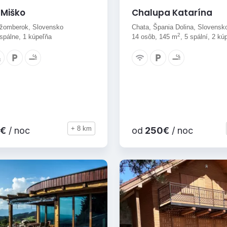
Miško
Chalupa Katarína
žomberok, Slovensko
Chata, Špania Dolina, Slovensk
2
 spálne, 1 kúpeľňa
14 osôb, 145 m
, 5 spální, 2 kú
+ 8 km
€
/ noc
od
250€
/ noc