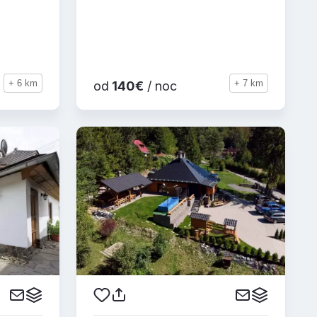
+ 6 km
+ 7 km
od
140€
/ noc