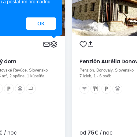
í a poslať im hromadnú
OK
ný dom
Penzión Aurélia Dono
ptovské Revúce, Slovensko
Penzión, Donovaly, Slovensko
2
5 m
, 2 spálne, 1 kúpeľňa
7 izieb, 1 - 6 osôb
€
/ noc
od
75€
/ noc