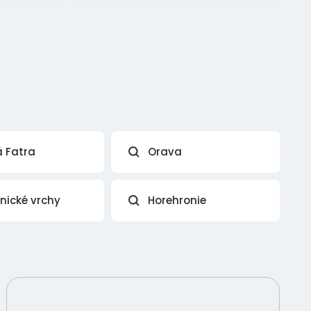
á Fatra
Orava
vnické vrchy
Horehronie