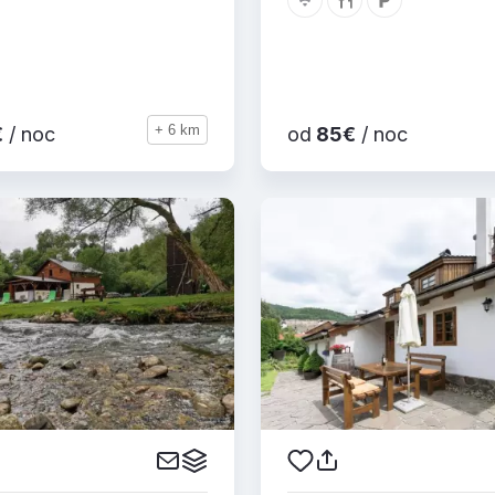
+ 6 km
€
/ noc
od
85€
/ noc