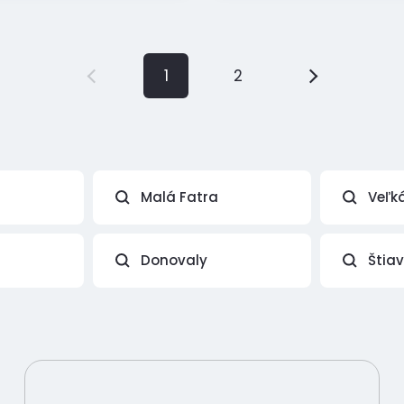
1
2
Malá Fatra
Veľk
Donovaly
Štia