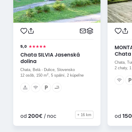
5,0
MONTA
Chata 
Chata SILVIA Jasenská
Niňo
dolina
Chata, Tu
2 chaty, 1
Chata, Belá - Dulice, Slovensko
2
12 osôb, 150 m
, 5 spální, 2 kúpeľne
+ 16 km
od
200€
/ noc
od
150