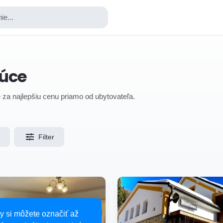
ie...
vúce
e za najlepšiu cenu priamo od ubytovateľa.
Filter
y si môžete označiť až