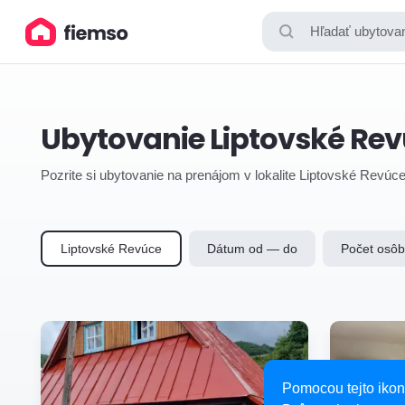
Hľadať ubytovan
Ubytovanie Liptovské Re
Pozrite si ubytovanie na prenájom v lokalite Liptovské Revúc
Liptovské Revúce
Dátum od — do
Počet osôb
Pomocou tejto ikon