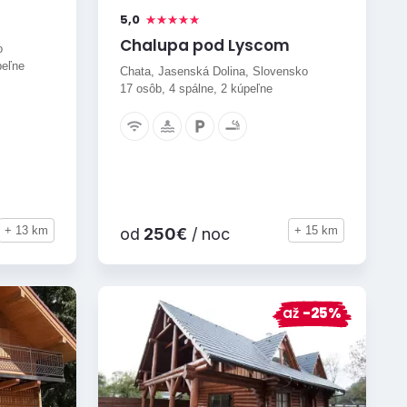
5,0
Chalupa pod Lyscom
o
peľne
Chata, Jasenská Dolina, Slovensko
17 osôb, 4 spálne, 2 kúpeľne
+ 13 km
+ 15 km
od
250€
/ noc
až
-25%