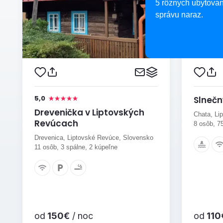
5 rôznych ubytovan
správu naraz.
5,0
Slneč
Drevenička v Liptovských
Chata, Li
Revúcach
8 osôb, 7
Drevenica, Liptovské Revúce, Slovensko
11 osôb, 3 spálne, 2 kúpeľne
od
150€
/ noc
od
110