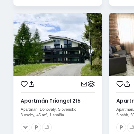
Apartmán Triangel 215
Apart
Apartmán, Donovaly, Slovensko
Apartmán,
2
3 osoby, 45 m
, 1 spálňa
5 osôb, 5