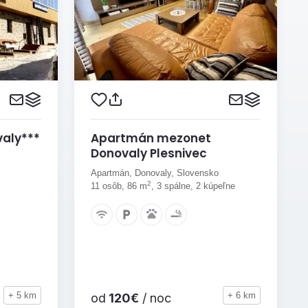
valy***
Apartmán mezonet
Donovaly Plesnivec
Apartmán, Donovaly, Slovensko
2
11 osôb, 86 m
, 3 spálne, 2 kúpeľne
+ 5 km
+ 6 km
od
120€
/ noc