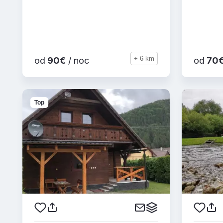
+ 6 km
od
90€
/ noc
od
70
Top