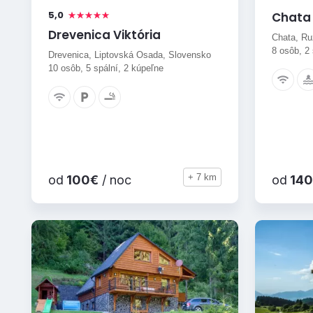
5,0
Chata 
Drevenica Viktória
Chata, Ru
8 osôb, 2
Drevenica, Liptovská Osada, Slovensko
10 osôb, 5 spální, 2 kúpeľne
+ 7 km
od
100€
/ noc
od
140