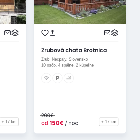
Zrubová chata Brotnica
Zrub, Necpaly, Slovensko
10 osôb, 4 spálne, 2 kúpeľne
200€
+ 17 km
+ 17 km
od
150€
/ noc