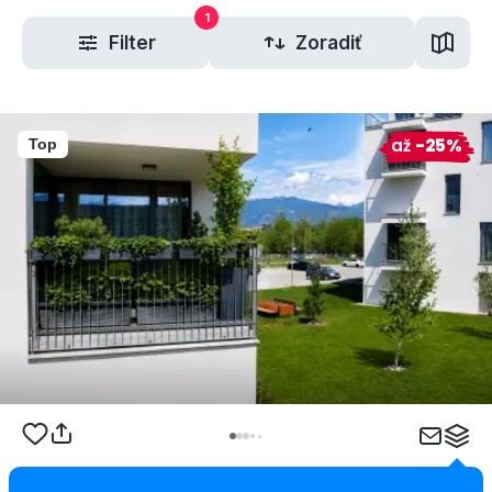
1
Filter
Zoradiť
až
-25%
Top