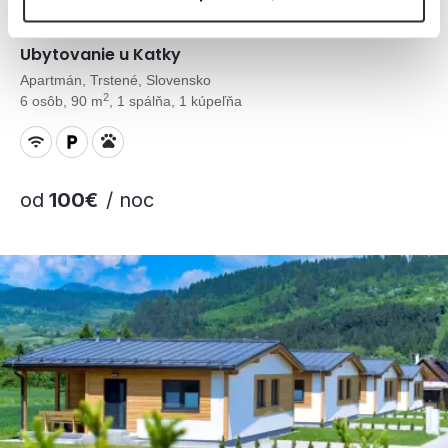
Ubytovanie u Katky
Apartmán, Trstené, Slovensko
2
6 osôb, 90 m
, 1 spálňa, 1 kúpeľňa
od
100€
/ noc