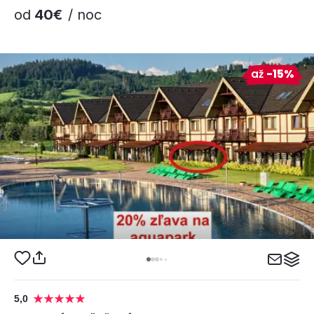
od
40€
/ noc
až
-15%
5,0