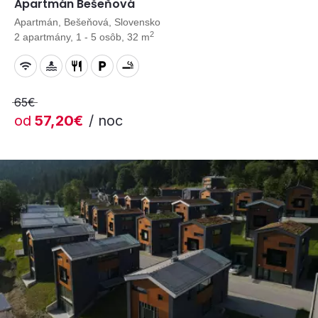
Apartmán Bešeňová
Apartmán, Bešeňová, Slovensko
2
2 apartmány, 1 - 5 osôb, 32 m
65€
od
57,20€
/ noc