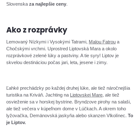
Slovenska
za najlepšie ceny
.
Ako z rozprávky
Lemovaný Nízkymi i Vysokými Tatrami,
Malou Fatrou
a
Chočskými vrchmi. Uprostred Liptovská Mara a okolo
rozprávkové zelené lúky a pastviny. A tie syry! Liptov je
skvelou destináciou počas jari, leta, jesene i zimy.
Ľahké prechádzky po každej druhej lúke, ale tiež náročnejšia
turistika na Kriváň. Jachting na
Liptovskej Mare
, ale tiež
osvieženie sa v horskej bystrine. Bryndzove pirohy na salaši,
ale tiež večera v kúpeľnom dome v Lúčkach. A okrem toho
lyžovačka, Demänovská jaskyňa alebo skanzen Vlkolínec.
To
je Liptov.