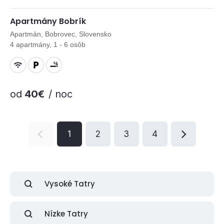
Apartmány Bobrík
Apartmán, Bobrovec, Slovensko
4 apartmány, 1 - 6 osôb
od
40€
/ noc
1
2
3
4
Vysoké Tatry
Nízke Tatry