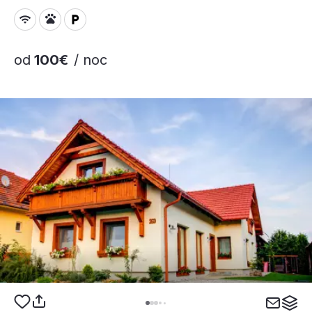
od
100€
/ noc