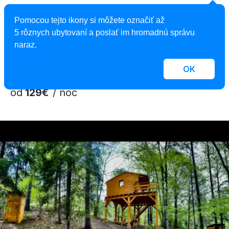
Malý kúsok raja
Pomocou tejto ikony si môžete označiť až
Maringotka , Reľov, Slovensko
5 rôznych ubytovaní a poslať im hromadnú správu
2
3 osoby, 18 m
, 1 spálňa, 1 kúpeľňa
naraz.
OK
od
129€
/ noc