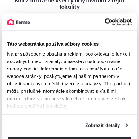
Boli zobrazené všetky ubytovania z tejto
lokality
Ak ste nenašli vhodné ubytovanie pre vás, skúste pohľadať v
najbližšom okolí.
Táto webstránka používa súbory cookies
Na prispôsobenie obsahu a reklám, poskytovanie funkcií
Vysoké Tatry
sociálnych médií a analýzu návštevnosti používame
súbory cookie. Informácie o tom, ako používate naše
Nízke Tatry
webové stránky, poskytujeme aj našim partnerom v
oblasti sociálnych médií, inzercie a analýzy. Títo partneri
môžu príslušné informácie skombinovať s ďalšími
Malá Fatra
údajmi, ktoré ste im poskytli alebo ktoré od vás získali,
keď ste používali ich služby.
Veľká Fatra
Zobraziť detaily
Orava