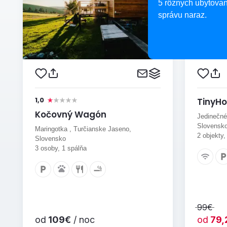
5 rôznych ubytovan
správu naraz.
1,0
TinyH
Kočovný Wagón
Jedinečné
Slovensk
Maringotka , Turčianske Jaseno,
2 objekty,
Slovensko
3 osoby, 1 spálňa
99€
od
109€
/ noc
od
79,