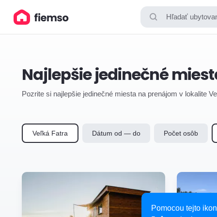
Hľadať ubytovan
Najlepšie jedinečné miest
Pozrite si najlepšie jedinečné miesta na prenájom v lokalite V
Veľká Fatra
Dátum od — do
Počet osôb
Pomocou tejto ikon