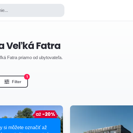
ie...
a Veľká Fatra
eľká Fatra priamo od ubytovateľa.
1
Filter
až
-20%
y si môžete označiť až