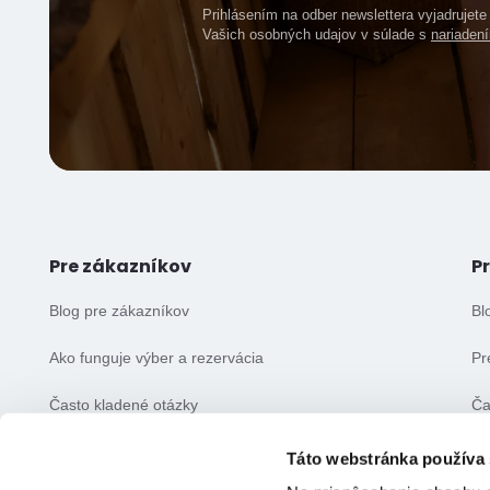
Prihlásením na odber newslettera vyjadrujet
Vašich osobných udajov v súlade s
nariade
Pre zákazníkov
P
Blog pre zákazníkov
Bl
Ako funguje výber a rezervácia
Pr
Často kladené otázky
Ča
Všeobecné obchodné podmienky
Vš
Táto webstránka používa