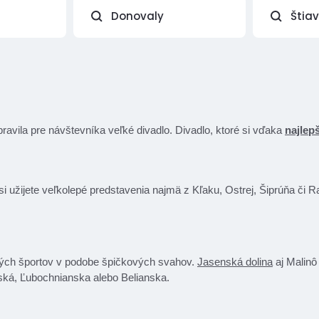
Donovaly
Štia
pravila pre návštevníka veľké divadlo. Divadlo, ktoré si vďaka
najlep
i užijete veľkolepé predstavenia najmä z Kľaku, Ostrej, Šiprúňa či R
mných športov v podobe špičkových svahov.
Jasenská dolina
aj Malinô
rská, Ľubochnianska alebo Belianska.