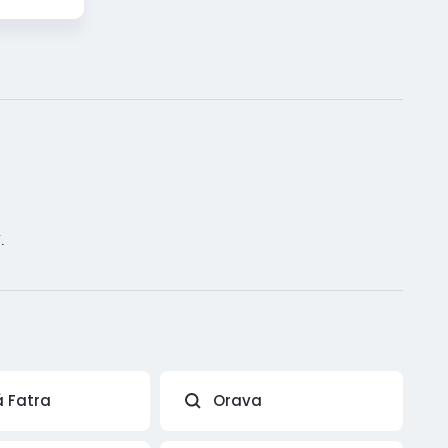
.
á Fatra
Orava