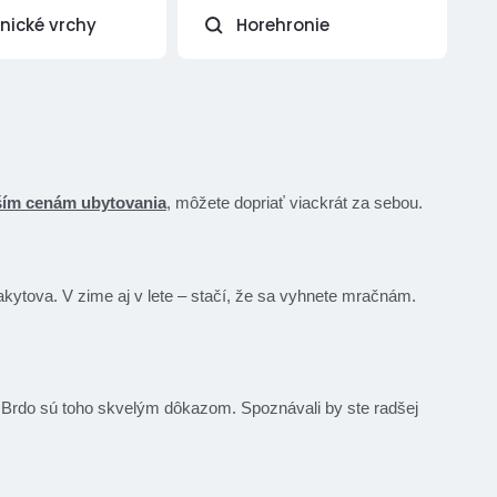
vnické vrchy
Horehronie
ším cenám ubytovania
, môžete dopriať viackrát za sebou.
akytova. V zime aj v lete – stačí, že sa vyhnete mračnám.
 Brdo sú toho skvelým dôkazom. Spoznávali by ste radšej