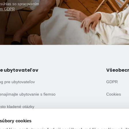
e súhlas so spracovaním
ním GDPR
re ubytovateľov
Všeobec
og pre ubytovateľov
GDPR
enajímajte ubytovanie s fiemso
Cookies
sto kladené otázky
eobecné obchodné podmienky
 súbory cookies