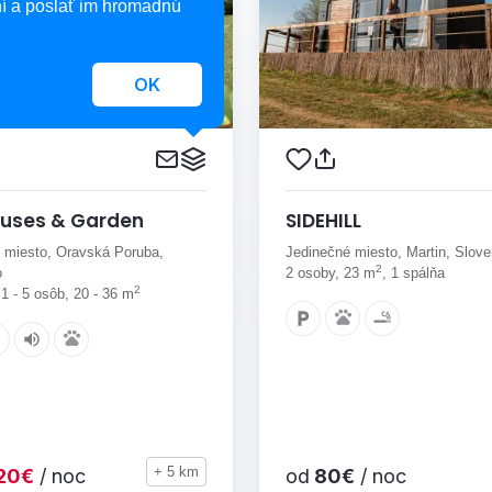
í a poslať im hromadnú
OK
ouses & Garden
SIDEHILL
 miesto, Oravská Poruba,
Jedinečné miesto, Martin, Slov
2
o
2 osoby, 23 m
, 1 spálňa
2
 1 - 5 osôb, 20 - 36 m
+ 5 km
20€
/ noc
od
80€
/ noc