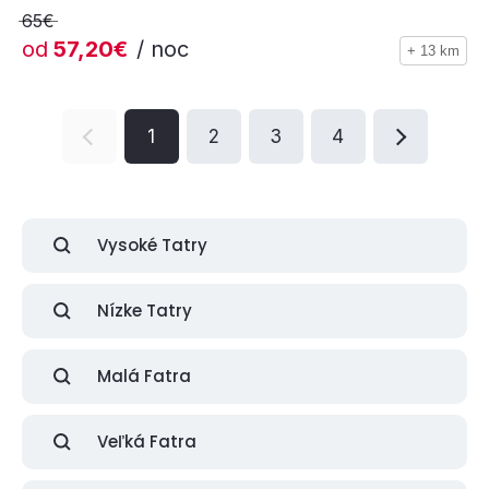
65€
od
57,20€
/ noc
+ 13 km
1
2
3
4
Vysoké Tatry
Nízke Tatry
Malá Fatra
Veľká Fatra