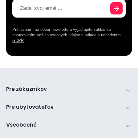
Prihlásením na odber newslettera vyjadrujete súhlas so
spracovaním Vašich osobných udajov v súlade s
nariadením
GDPR
Pre zákazníkov
Pre ubytovateľov
Všeobecné