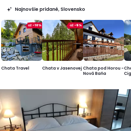
Najnovšie pridané, Slovensko
až
-10%
až
-5%
Chata Travel
Chata v Jasenovej
Chata pod Horou -
Ch
Nová Baňa
Ci