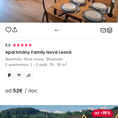
5,0
Apartmány Family Nová Lesná
Apartmán, Nová Lesná, Slovensko
2
5 apartmánov, 1 - 5 osôb, 29 - 55 m
od
52€
/ noc
až
-15%