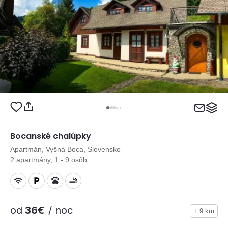
Bocanské chalúpky
Apartmán, Vyšná Boca, Slovensko
2 apartmány, 1 - 9 osôb
od
36€
/ noc
+ 9 km