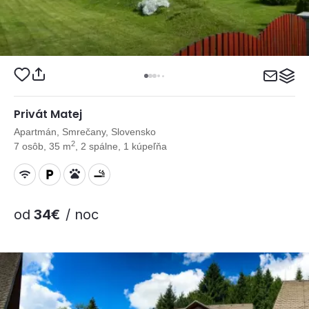
Privát Matej
Apartmán, Smrečany, Slovensko
2
7 osôb, 35 m
, 2 spálne, 1 kúpeľňa
od
34€
/ noc