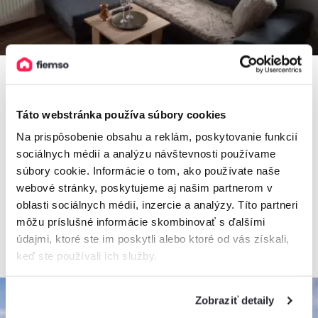
Táto webstránka používa súbory cookies
5,0
Apartmán Jarka
Na prispôsobenie obsahu a reklám, poskytovanie funkcií
sociálnych médií a analýzu návštevnosti používame
Apartmán, Štrba, Slovensko
2
4 osoby, 25 m
, 1 spálňa, 1 kúpeľňa
súbory cookie. Informácie o tom, ako používate naše
webové stránky, poskytujeme aj našim partnerom v
oblasti sociálnych médií, inzercie a analýzy. Títo partneri
môžu príslušné informácie skombinovať s ďalšími
od
40€
/ noc
údajmi, ktoré ste im poskytli alebo ktoré od vás získali,
keď ste používali ich služby.
Zobraziť detaily