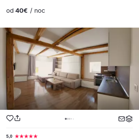
od
40€
/ noc
5,0