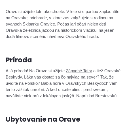
Oravu si užijete tak, ako chcete. V lete si s partiou zaplachtíte
na Oravskej priehrade, v zime zas zalyžujete s rodinou na
svahoch Skiparku Oravice. Počas jari očarí nielen deti
Oravská železnica jazdou na historickom vláčiku, na jeseň
dodá filmovú scenériu návšteva Oravského hradu.
Príroda
A tá príroda! Na Orave si užijete
Západné Tatry
a tiež Oravské
Beskydy. Láka vás dostať sa čo najviac na sever? Tak, že
uvidíte na Poľsko? Babia hora v Oravských Beskydoch vám
tento zážitok umožní. A keď chcete utiecť pred svetom,
navštívte niektorú z lokálnych jaskýň. Napríklad Brestovskú.
Ubytovanie na Orave