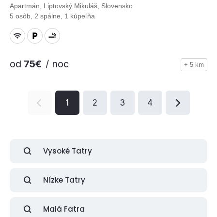
Apartmán, Liptovský Mikuláš, Slovensko
5 osôb, 2 spálne, 1 kúpeľňa
od
75€
/ noc
+ 5 km
1
2
3
4
Vysoké Tatry
Nízke Tatry
Malá Fatra