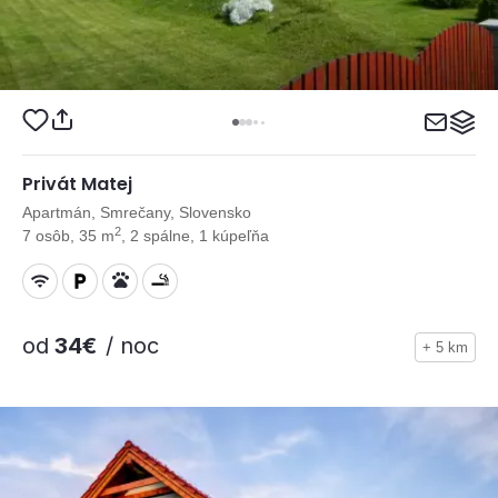
Privát Matej
Apartmán, Smrečany, Slovensko
2
7 osôb, 35 m
, 2 spálne, 1 kúpeľňa
od
34€
/ noc
+ 5 km