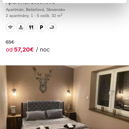
Apartmán Bešeňová
Apartmán, Bešeňová, Slovensko
2
2 apartmány, 1 - 5 osôb, 32 m
65€
od
57,20€
/ noc