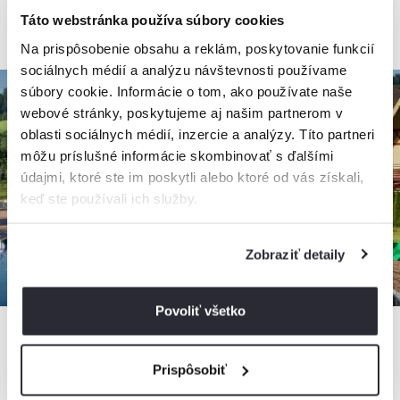
od
50€
/ noc
Táto webstránka používa súbory cookies
+ 6 km
Na prispôsobenie obsahu a reklám, poskytovanie funkcií
sociálnych médií a analýzu návštevnosti používame
súbory cookie. Informácie o tom, ako používate naše
až
-15%
webové stránky, poskytujeme aj našim partnerom v
oblasti sociálnych médií, inzercie a analýzy. Títo partneri
môžu príslušné informácie skombinovať s ďalšími
údajmi, ktoré ste im poskytli alebo ktoré od vás získali,
keď ste používali ich služby.
Zobraziť detaily
Povoliť všetko
Prispôsobiť
5,0