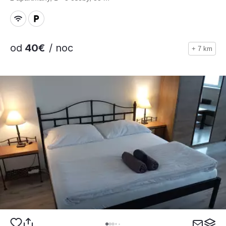
od
40€
/ noc
+ 7 km