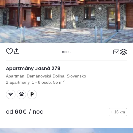
Apartmány Jasná 278
Apartmán, Demänovská Dolina, Slovensko
2
2 apartmány, 1 - 8 osôb, 55 m
od
60€
/ noc
+ 16 km