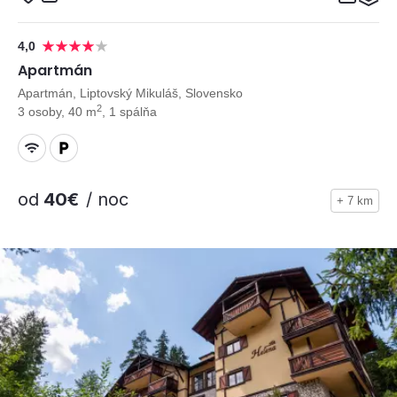
4,0
Apartmán
Apartmán, Liptovský Mikuláš, Slovensko
2
3 osoby, 40 m
, 1 spálňa
od
40€
/ noc
+ 7 km