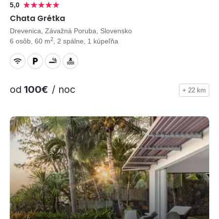
5,0
Chata Grétka
Drevenica, Závažná Poruba, Slovensko
2
6 osôb, 60 m
, 2 spálne, 1 kúpeľňa
od
100€
/ noc
+ 22 km