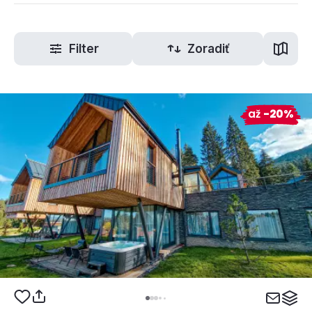
Filter
Zoradiť
až
-20%