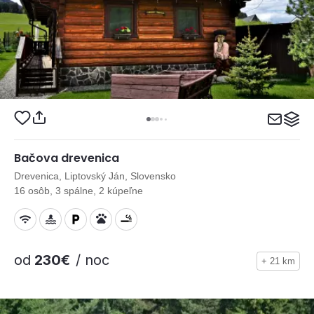
Bačova drevenica
Drevenica, Liptovský Ján, Slovensko
16 osôb, 3 spálne, 2 kúpeľne
od
230€
/ noc
+ 21 km