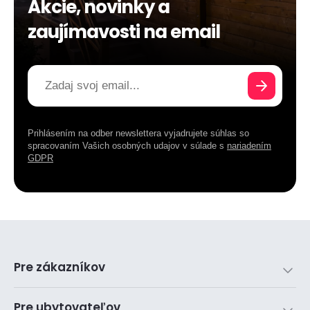
Akcie, novinky a
zaujímavosti na email
Prihlásením na odber newslettera vyjadrujete súhlas so
spracovaním Vašich osobných udajov v súlade s
nariadením
GDPR
Pre zákazníkov
Pre ubytovateľov