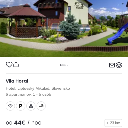
Vila Horal
Hotel, Liptovský Mikuláš, Slovensko
6 apartmánov, 1 - 5 osôb
od
44€
/ noc
+ 23 km