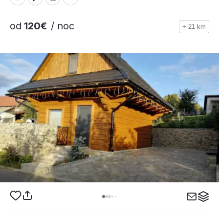
od
120€
/ noc
+ 21 km