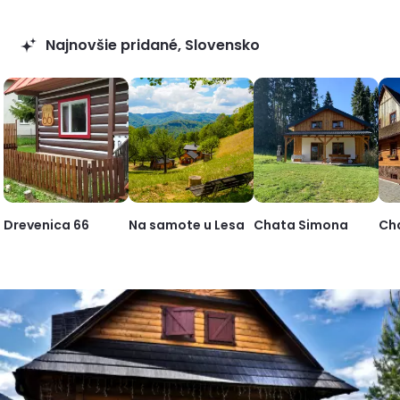
Najnovšie pridané, Slovensko
Drevenica 66
Na samote u Lesa
Chata Simona
Ch