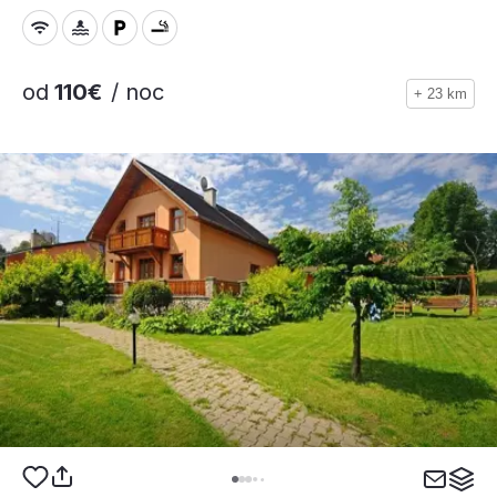
od
110€
/ noc
+ 23 km