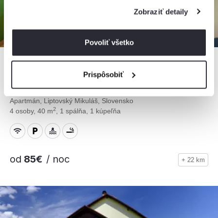
Zobraziť detaily
Povoliť všetko
Prispôsobiť
Apartmán Abbey Road
Apartmán, Liptovský Mikuláš, Slovensko
2
4 osoby, 40 m
, 1 spálňa, 1 kúpeľňa
od
85€
/ noc
+ 22 km