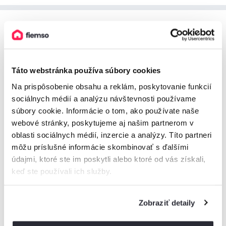
Malá Fatra
Lyžovačka na
Donovaloch
? Výstup na Veľký Kriváň? Syrová
turistika v Zázrivej? Nech hľadáte v Malej Fatre čokoľvek, u
Táto webstránka používa súbory cookies
nás
nájdete ubytovanie za najlepšie ceny
.
Na prispôsobenie obsahu a reklám, poskytovanie funkcií
sociálnych médií a analýzu návštevnosti používame
súbory cookie. Informácie o tom, ako používate naše
Pre turistov
webové stránky, poskytujeme aj našim partnerom v
oblasti sociálnych médií, inzercie a analýzy. Títo partneri
Zdolať Veľký Rozsutec, obdivovať Šútovský vodopád alebo
môžu príslušné informácie skombinovať s ďalšími
brázdiť lyžiarske svahy v obľúbenom stredisku Vrátna či
údajmi, ktoré ste im poskytli alebo ktoré od vás získali,
Martinky. Malá Fatra prináša hory možností, ako si vychutnať
keď ste používali ich služby.
pohorie na severe Slovenska naplno.
Zobraziť detaily
Ubytovanie