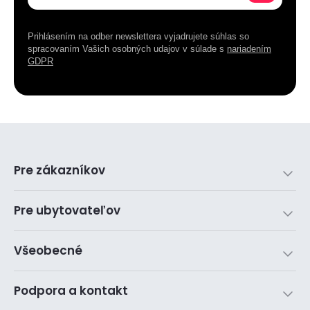
Prihlásením na odber newslettera vyjadrujete súhlas so
spracovaním Vašich osobných udajov v súlade s
nariadením
GDPR
Pre zákazníkov
Pre ubytovateľov
Všeobecné
Podpora a kontakt