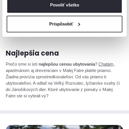
U nás nájdete
ubytovanie v Malej Fatre
aj v romantickom
Povoliť všetko
zrube s kozubom, v drevenej chate na konci sveta aj v
súkromnom apartmáne s vírivkou. Je na vás, či sa necháte
hýčkať, alebo dáte prednosť zálesáckemu životu. Isté je však
Prispôsobiť
len jedno: najlepšia cena ubytovania.
Najlepšia cena
Prečo sme si istí
najlepšou cenou ubytovania
?
Chatám
,
apartmánom aj dreveniciam v Malej Fatre platíte priamo.
Žiadna provízia sprostredkovateľovi. Od vás priamo k
ubytovateľovi. A odtiaľ na Veľký Rozsutec, lyžiarske svahy či
do Jánošikových dier. Ktoré ubytovanie z ponuky v Malej
Fatre ste si vybrali vy?