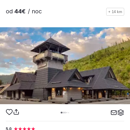
od
44€
/ noc
+ 14 km
5,0