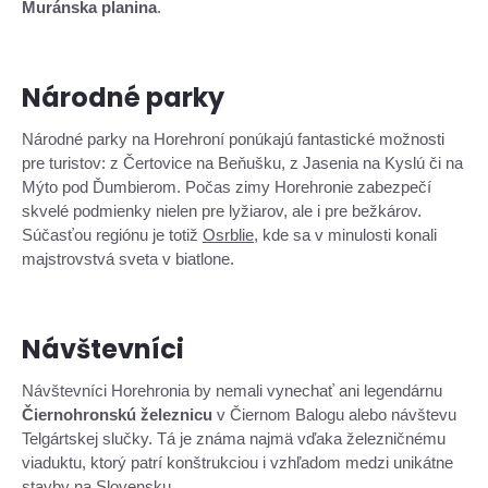
Muránska planina
.
Národné parky
Národné parky na Horehroní ponúkajú fantastické možnosti
pre turistov: z Čertovice na Beňušku, z Jasenia na Kyslú či na
Mýto pod Ďumbierom. Počas zimy Horehronie zabezpečí
skvelé podmienky nielen pre lyžiarov, ale i pre bežkárov.
Súčasťou regiónu je totiž
Osrblie
, kde sa v minulosti konali
majstrovstvá sveta v biatlone.
Návštevníci
Návštevníci Horehronia by nemali vynechať ani legendárnu
Čiernohronskú železnicu
v Čiernom Balogu alebo návštevu
Telgártskej slučky. Tá je známa najmä vďaka železničnému
viaduktu, ktorý patrí konštrukciou i vzhľadom medzi unikátne
stavby na Slovensku.