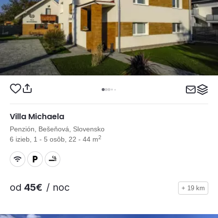
Villa Michaela
Penzión, Bešeňová, Slovensko
2
6 izieb, 1 - 5 osôb, 22 - 44 m
od
45€
/ noc
+ 19 km