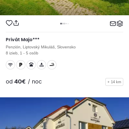
Privát Majo***
Penzión, Liptovský Mikuláš, Slovensko
8 izieb, 1 - 5 osôb
od
40€
/ noc
+ 14 km