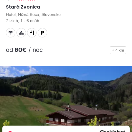
Stará Zvonica
Hotel, Nižná Boca, Slovensko
7 izieb, 1 - 6 osôb
od
60€
/ noc
+ 4 km