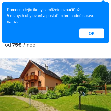
Penzión Aurélia Donovaly***
Pomocou tejto ikony si môžete označiť až
Penzión, Donovaly, Slovensko
5 rôznych ubytovaní a poslať im hromadnú správu
7 izieb, 1 - 6 osôb
naraz.
OK
od
75€
/ noc