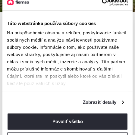
Táto webstránka používa súbory cookies
Na prispôsobenie obsahu a reklám, poskytovanie funkcií
Hotel Studničky*** Vernár
sociálnych médií a analýzu návštevnosti používame
Hotel, Vernár, Slovensko
súbory cookie. Informácie o tom, ako používate naše
14 izieb, 1 - 5 osôb
webové stránky, poskytujeme aj našim partnerom v
oblasti sociálnych médií, inzercie a analýzy. Títo partneri
môžu príslušné informácie skombinovať s ďalšími
údajmi, ktoré ste im poskytli alebo ktoré od vás získali,
od
60€
/ noc
+ 6 km
keď ste používali ich služby.
Zobraziť detaily
Povoliť všetko