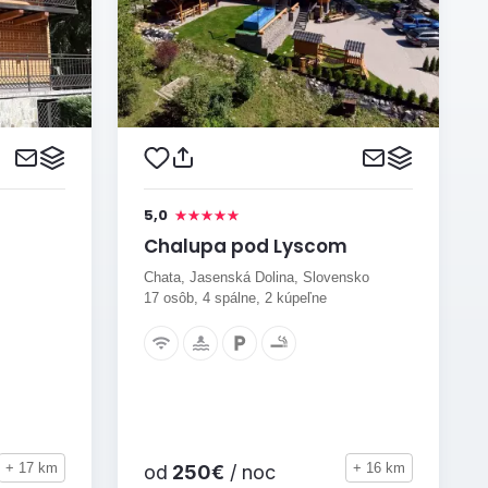
5,0
Chalupa pod Lyscom
Chata, Jasenská Dolina, Slovensko
17 osôb, 4 spálne, 2 kúpeľne
+ 17 km
+ 16 km
od
250€
/ noc