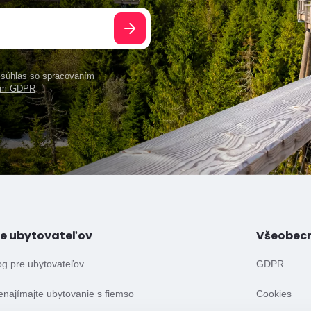
e súhlas so spracovaním
ním GDPR
re ubytovateľov
Všeobec
og pre ubytovateľov
GDPR
enajímajte ubytovanie s fiemso
Cookies