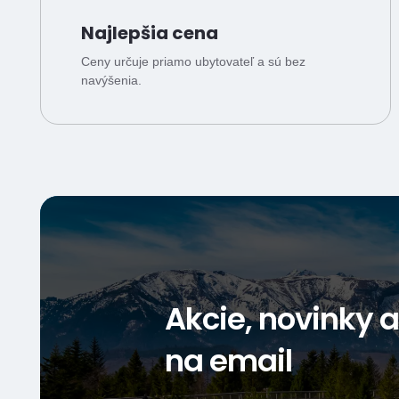
Najlepšia cena
Ceny určuje priamo ubytovateľ a sú bez
navýšenia.
Akcie, novinky 
na email