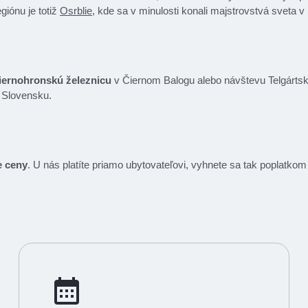
giónu je totiž
Osrblie
, kde sa v minulosti konali majstrovstvá sveta v 
iernohronskú železnicu
v Čiernom Balogu alebo návštevu Telgártsk
a Slovensku.
e ceny
. U nás platíte priamo ubytovateľovi, vyhnete sa tak poplatk