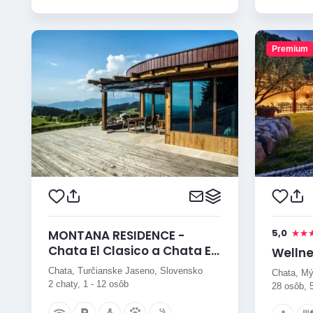
Premium
5,0
MONTANA RESIDENCE -
Chata El Clasico a Chata El
Wellne
Niňo
Chata, Turčianske Jaseno, Slovensko
Chata, Mý
2 chaty, 1 - 12 osôb
28 osôb, 