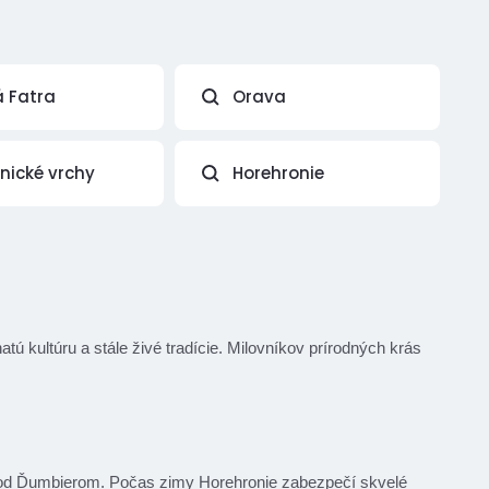
á Fatra
Orava
vnické vrchy
Horehronie
atú kultúru a stále živé tradície. Milovníkov prírodných krás
o pod Ďumbierom. Počas zimy Horehronie zabezpečí skvelé