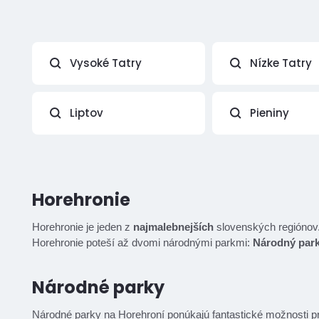
Vysoké Tatry
Nízke Tatry
Liptov
Pieniny
Horehronie
Horehronie je jeden z
najmalebnejších
slovenských regiónov. P
Horehronie poteší až dvomi národnými parkmi:
Národný park
Národné parky
Národné parky na Horehroní ponúkajú fantastické možnosti p