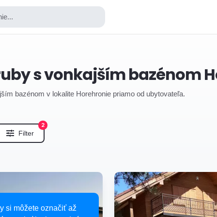
ie...
zruby s vonkajším bazénom H
jším bazénom v lokalite Horehronie priamo od ubytovateľa.
2
Filter
y si môžete označiť až