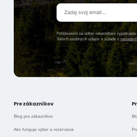
Prihlásením na odber newslettera vyjadrujet
Vašich osobných udajov v súlade s
nariade
Pre zákazníkov
P
Blog pre zákazníkov
Bl
Ako funguje výber a rezervácia
Pr