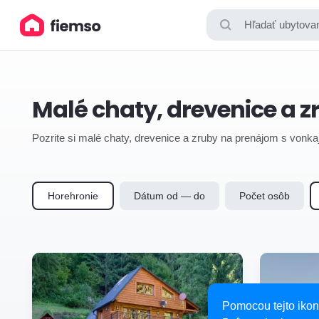
Hľadať ubytovan
Malé chaty, drevenice a 
Pozrite si malé chaty, drevenice a zruby na prenájom s vonka
Horehronie
Dátum od — do
Počet osôb
Pomocou tejto ikon