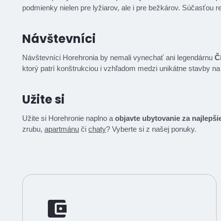
podmienky nielen pre lyžiarov, ale i pre bežkárov. Súčasťou re
Návštevníci
Návštevníci Horehronia by nemali vynechať ani legendárnu
Č
ktorý patrí konštrukciou i vzhľadom medzi unikátne stavby n
Užite si
Užite si Horehronie naplno a
objavte ubytovanie za najlepši
zrubu,
apartmánu
či
chaty
? Vyberte si z našej ponuky.