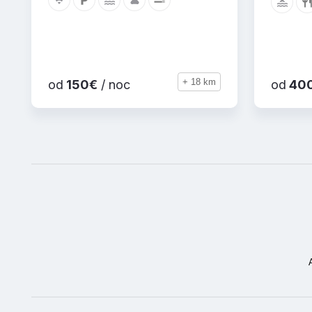
+ 18 km
od
150€
/ noc
od
40