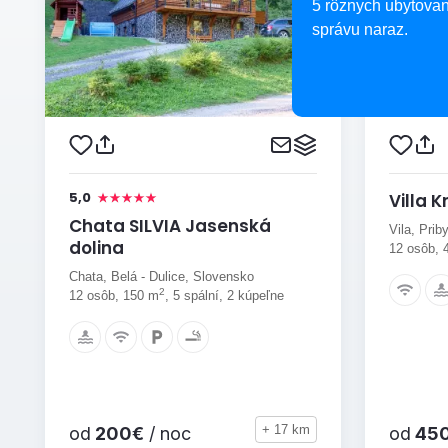
5 rôznych ubytovan
správu naraz.
5,0
Villa K
Chata SILVIA Jasenská
Vila, Prib
dolina
12 osôb, 
Chata, Belá - Dulice, Slovensko
2
12 osôb, 150 m
, 5 spální, 2 kúpeľne
+ 17 km
od
200€
/ noc
od
45