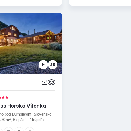
ss Horská Vílenka
to pod Ďumbierom, Slovensko
2
508 m
, 6 spální, 7 kúpeľní