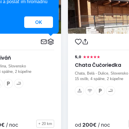
í a poslať im hromadnú
OK
5,0
riváň
Chata Čučoriedka
ylina, Slovensko
4 spálne, 2 kúpeľne
Chata, Belá - Dulice, Slovensko
15 osôb, 4 spálne, 2 kúpeľne
+ 20 km
0€
/ noc
od
200€
/ noc