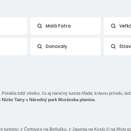
Malá Fatra
Veľk
Donovaly
Štia
rináša totiž všetko, čo aj náročný turista hľadá: krásnu prírodu, boh
 Nízke Tatry
a
Národný park Muránska planina
.
re turistov: z Čertovice na Beňušku, z Jasenia na Kyslú či na Mýt