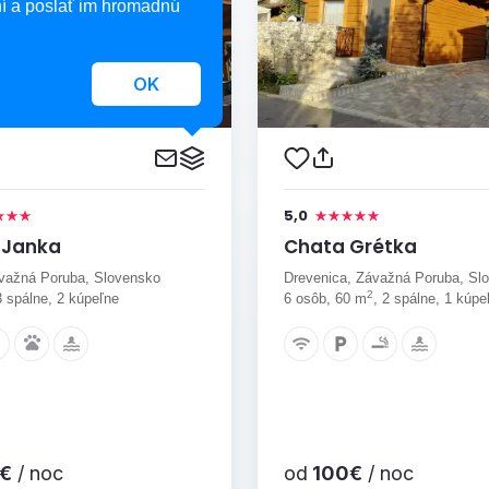
í a poslať im hromadnú
OK
5,0
 Janka
Chata Grétka
važná Poruba, Slovensko
Drevenica, Závažná Poruba, Sl
2
3 spálne, 2 kúpeľne
6 osôb, 60 m
, 2 spálne, 1 kúpe
€
/ noc
od
100€
/ noc