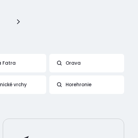
á Fatra
Orava
vnické vrchy
Horehronie