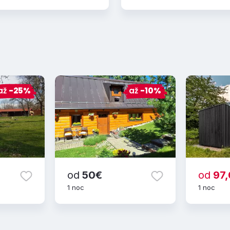
až
-25%
až
-10%
od
50€
od
97,
1 noc
1 noc