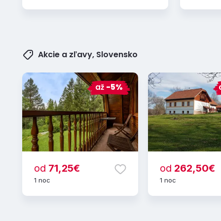
Akcie a zľavy, Slovensko
až
-5%
od
71,25€
od
262,50€
1 noc
1 noc