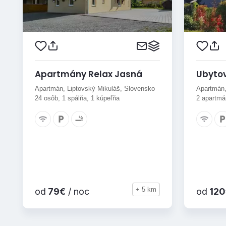
Apartmány Relax Jasná
Ubyto
Apartmán, Liptovský Mikuláš, Slovensko
Apartmán,
24 osôb, 1 spálňa, 1 kúpeľňa
2 apartmán
+ 5 km
od
79€
/ noc
od
120