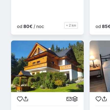
+ 2 km
od
80€
/ noc
od
85