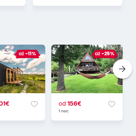
až
-11%
až
-25%
01€
od
156€
1 noc