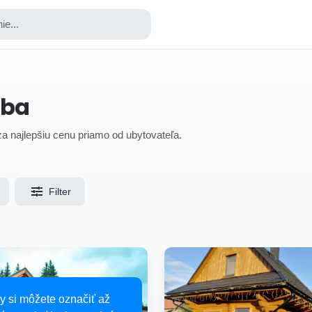
ie...
uba
za najlepšiu cenu priamo od ubytovateľa.
Filter
y si môžete označiť až