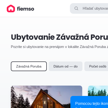
Hľadať ubytovan
Ubytovanie Závažná Por
Pozrite si ubytovanie na prenájom v lokalite Závažná Poruba 
Závažná Poruba
Dátum od — do
Počet osôb
Pomocou tejto ikon