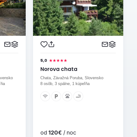
5,0
Norova chata
ovensko
Chata, Závažná Poruba, Slovensko
ľňa
8 osôb, 3 spálne, 1 kúpeľňa
od
120€
/ noc