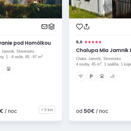
5,0
vanie pod Homôlkou
Chalupa Mia Jamnik 
 Jamník, Slovensko
2
y, 1 - 8 osôb, 85 - 87 m
Chata, Jamník, Slovensko
2
4 osoby, 45 m
, 1 spálňa, 1 kúp
+ 5 km
€
/ noc
od
50€
/ noc