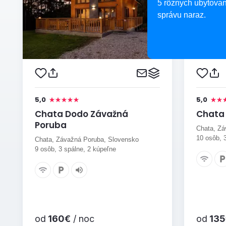
5 rôznych ubytovan
správu naraz.
5,0
5,0
Chata Dodo Závažná
Chata
Poruba
Chata, Zá
10 osôb, 
Chata, Závažná Poruba, Slovensko
9 osôb, 3 spálne, 2 kúpeľne
od
160€
/ noc
od
135