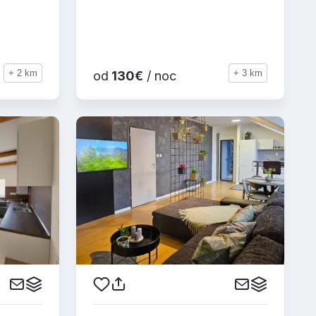
+ 2 km
+ 3 km
od
130€
/ noc