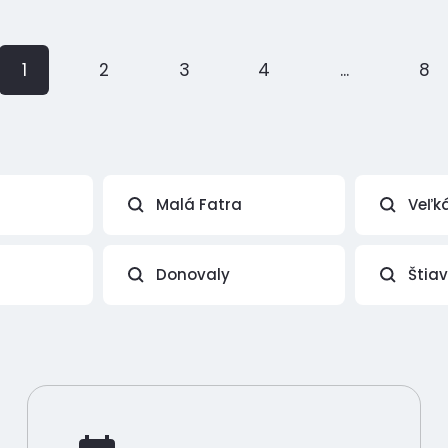
1
2
3
4
...
8
Malá Fatra
Veľk
Donovaly
Štia