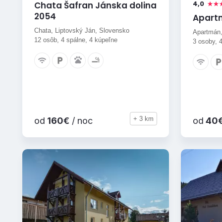
4,0
Chata Šafran Jánska dolina
2054
Apart
Chata, Liptovský Ján, Slovensko
Apartmán,
12 osôb, 4 spálne, 4 kúpeľne
3 osoby, 
+ 3 km
od
160€
/ noc
od
40