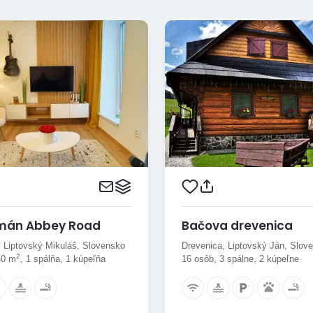
mán Abbey Road
Bačova drevenica
 Liptovský Mikuláš, Slovensko
Drevenica, Liptovský Ján, Slov
2
40 m
, 1 spálňa, 1 kúpeľňa
16 osôb, 3 spálne, 2 kúpeľne