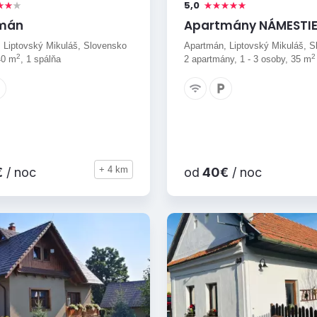
5,0
mán
Apartmány NÁMESTI
 Liptovský Mikuláš, Slovensko
Apartmán, Liptovský Mikuláš, S
2
2
40 m
, 1 spálňa
2 apartmány, 1 - 3 osoby, 35 m
+ 4 km
€
/ noc
od
40€
/ noc