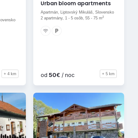
Urban bloom apartments
E
Apartmán, Liptovský Mikuláš, Slovensko
2
2 apartmány, 1 - 5 osôb, 55 - 75 m
lovensko
+ 4 km
+ 5 km
od
50€
/ noc