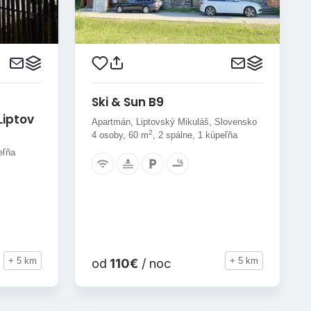
Ski & Sun B9
Liptov
Apartmán, Liptovský Mikuláš, Slovensko
2
4 osoby, 60 m
, 2 spálne, 1 kúpeľňa
eľňa
+ 5 km
+ 5 km
od
110€
/ noc