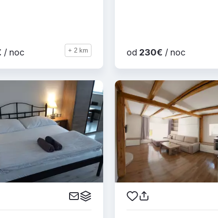
+ 2 km
€
/ noc
od
230€
/ noc