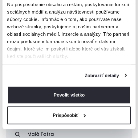
Na prispôsobenie obsahu a reklám, poskytovanie funkcií
sociálnych médií a analýzu návštevnosti používame
súbory cookie. Informácie o tom, ako používate naše
webové stránky, poskytujeme aj našim partnerom v
oblasti sociálnych médií, inzercie a analýzy. Títo partneri
Boli zobrazené všetky ubytovania z tejto
môžu príslušné informácie skombinovať s ďalšími
lokality
údajmi, ktoré ste im poskytli alebo ktoré od vás získali,
keď ste používali ich služby.
Ak ste nenašli vhodné ubytovanie pre vás, skúste pohľadať v
najbližšom okolí.
Zobraziť detaily
Povoliť všetko
Vysoké Tatry
Nízke Tatry
Prispôsobiť
Malá Fatra