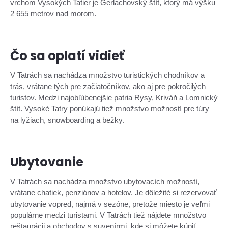
vrchom Vysokých Tatier je Gerlachovský štít, ktorý má výšku
2 655 metrov nad morom.
Čo sa oplatí vidieť
V Tatrách sa nachádza množstvo turistických chodníkov a
trás, vrátane tých pre začiatočníkov, ako aj pre pokročilých
turistov. Medzi najobľúbenejšie patria Rysy, Kriváň a Lomnický
štít. Vysoké Tatry ponúkajú tiež množstvo možností pre túry
na lyžiach, snowboarding a bežky.
Ubytovanie
V Tatrách sa nachádza množstvo ubytovacích možností,
vrátane chatiek, penziónov a hotelov. Je dôležité si rezervovať
ubytovanie vopred, najmä v sezóne, pretože miesto je veľmi
populárne medzi turistami. V Tatrách tiež nájdete množstvo
reštaurácii a obchodov s suvenírmi, kde si môžete kúpiť