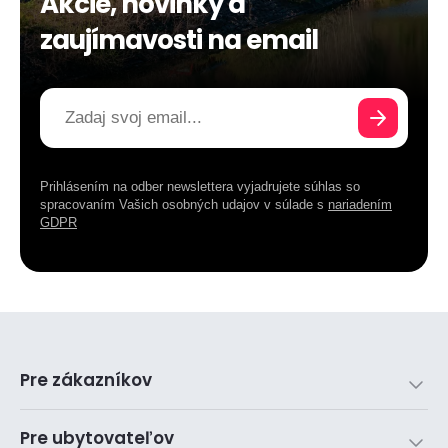
Akcie, novinky a
zaujímavosti na email
Prihlásením na odber newslettera vyjadrujete súhlas so
spracovaním Vašich osobných udajov v súlade s
nariadením
GDPR
Pre zákazníkov
Pre ubytovateľov