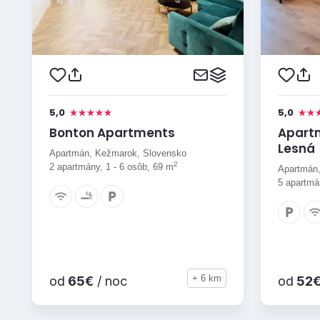
5,0
5,0
Bonton Apartments
Apart
Lesná
Apartmán, Kežmarok, Slovensko
2
2 apartmány, 1 - 6 osôb, 69 m
Apartmán,
5 apartmán
+ 6 km
od
65€
/ noc
od
52