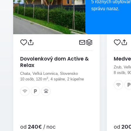
5 rôznych ubytovan
správu naraz.
Dovolenkový dom Active &
Medve
Relax
Zrub, Veľ
8 osôb, 9
Chata, Veľká Lomnica, Slovensko
2
10 osôb, 120 m
, 4 spálne, 2 kúpeľne
od
240€
/ noc
od
20