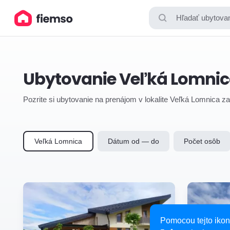
Hľadať ubytovan
Ubytovanie Veľká Lomni
Pozrite si ubytovanie na prenájom v lokalite Veľká Lomnica za
Veľká Lomnica
Dátum od — do
Počet osôb
Pomocou tejto ikon