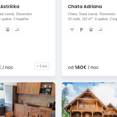
Astrička
Chata Adriana
ará Lesná, Slovensko
Chata, Stará Lesná, Slovensko
2
4 spálne, 2 kúpeľne
10 osôb, 110 m
, 4 spálne, 2 kú
+ 5 km
€
/ noc
od
140€
/ noc