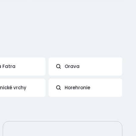
á Fatra
Orava
vnické vrchy
Horehronie