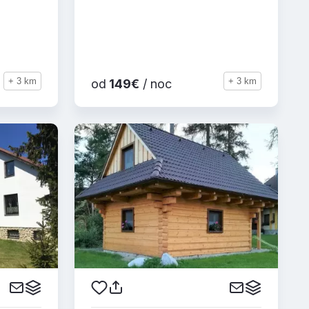
+ 3 km
+ 3 km
od
149€
/ noc