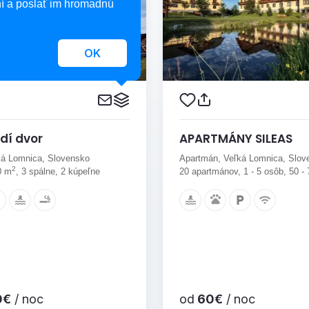
í a poslať im hromadnú
OK
dí dvor
APARTMÁNY SILEAS
ká Lomnica, Slovensko
Apartmán, Veľká Lomnica, Slov
2
0 m
, 3 spálne, 2 kúpeľne
20 apartmánov, 1 - 5 osôb, 50 -
0€
/ noc
od
60€
/ noc