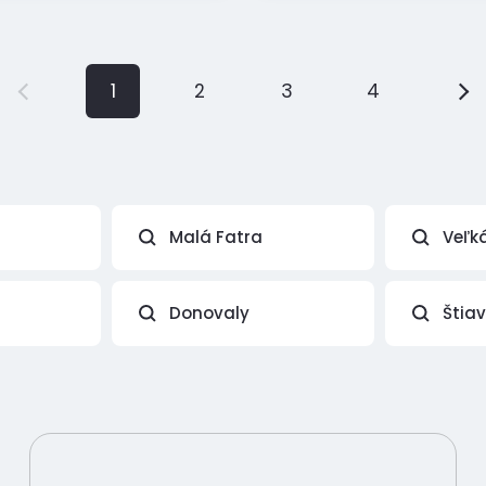
1
2
3
4
Malá Fatra
Veľk
Donovaly
Štia