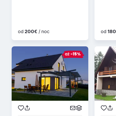
od
200€
/ noc
od
180
až
-15%