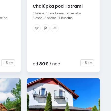
Chalúpka pod Tatrami
Chalupa, Stará Lesná, Slovensko
peľne
5 osôb, 2 spálne, 1 kúpeľňa
+ 5 km
+ 5 km
od
80€
/ noc