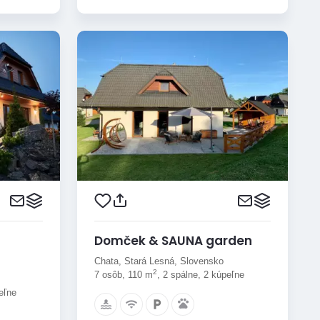
Domček & SAUNA garden
Chata, Stará Lesná, Slovensko
2
7 osôb, 110 m
, 2 spálne, 2 kúpeľne
eľne