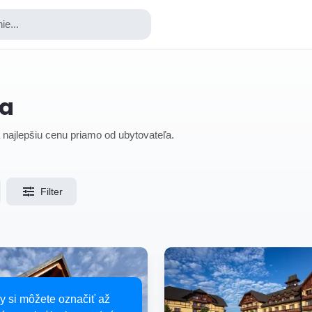
ie...
ca
 najlepšiu cenu priamo od ubytovateľa.
Filter
y si môžete označiť až