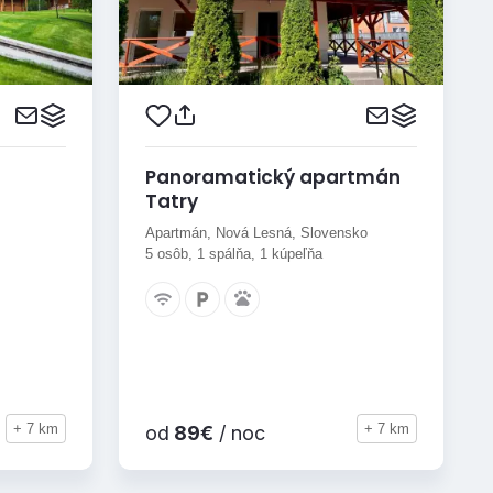
Panoramatický apartmán
Tatry
Apartmán, Nová Lesná, Slovensko
5 osôb, 1 spálňa, 1 kúpeľňa
+ 7 km
+ 7 km
od
89€
/ noc