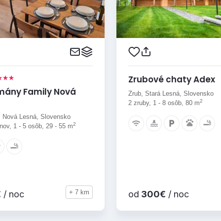
Zrubové chaty Adex
mány Family Nová
Zrub, Stará Lesná, Slovensko
2
2 zruby, 1 - 8 osôb, 80 m
 Nová Lesná, Slovensko
2
ov, 1 - 5 osôb, 29 - 55 m
+ 7 km
€
/ noc
od
300€
/ noc