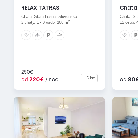
RELAX TATRAS
Chata 
Chata, Stará Lesná, Slovensko
Chata, St
2
2 chaty, 1 - 8 osôb, 108 m
12 osôb, 
250€
+ 5 km
od
220€
/ noc
od
90