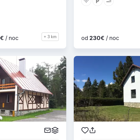
+ 3 km
€
/ noc
od
230€
/ noc