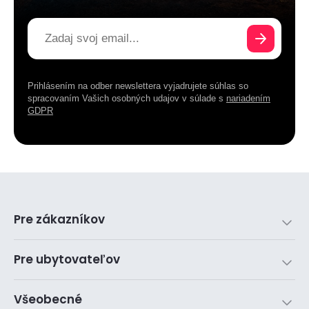
Prihlásením na odber newslettera vyjadrujete súhlas so
spracovaním Vašich osobných udajov v súlade s
nariadením
GDPR
Pre zákazníkov
Pre ubytovateľov
Všeobecné