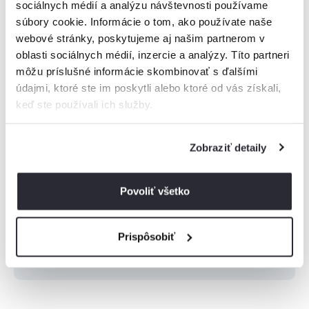
sociálnych médií a analýzu návštevnosti používame
súbory cookie. Informácie o tom, ako používate naše
webové stránky, poskytujeme aj našim partnerom v
oblasti sociálnych médií, inzercie a analýzy. Títo partneri
Vysoké Tatry
môžu príslušné informácie skombinovať s ďalšími
údajmi, ktoré ste im poskytli alebo ktoré od vás získali,
Nízke Tatry
keď ste používali ich služby.
Malá Fatra
Zobraziť detaily
Veľká Fatra
Povoliť všetko
Orava
Prispôsobiť
Zobraziť viac