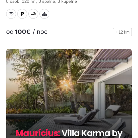
8 osôb, 120 m
, 3 spálne, 3 kúpeľne
od
100€
/ noc
+ 12 km
Maurícius:
Villa Karma by