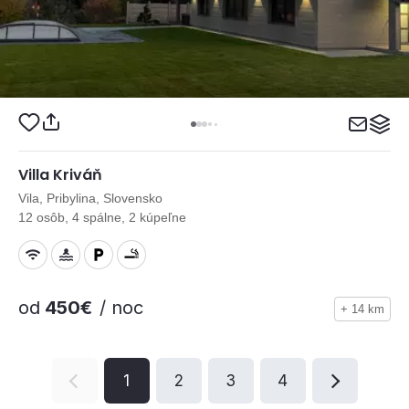
Villa Kriváň
Vila, Pribylina, Slovensko
12 osôb, 4 spálne, 2 kúpeľne
od
450€
/ noc
+ 14 km
1
2
3
4