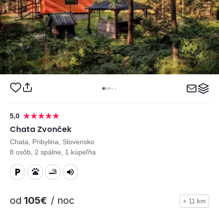
5,0
Chata Zvonček
Chata, Pribylina, Slovensko
8 osôb, 2 spálne, 1 kúpeľňa
od
105€
/ noc
+ 11 km