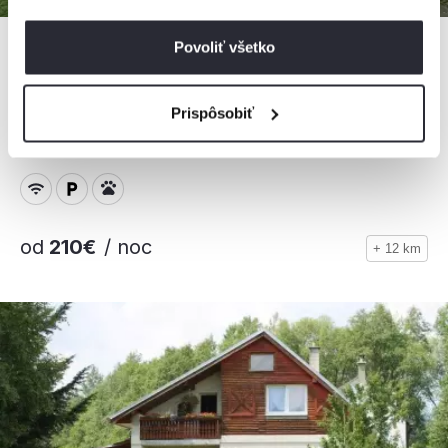
Povoliť všetko
Rodinná chata Hybe
Prispôsobiť
Chata, Hybe, Slovensko
12 osôb, 4 spálne
od
210€
/ noc
+ 12 km