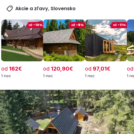
Akcie a zľavy, Slovensko
až
-10%
až
-8%
až
-11%
od
162€
od
120,90€
od
97,01€
od
1 noc
1 noc
1 noc
1 n