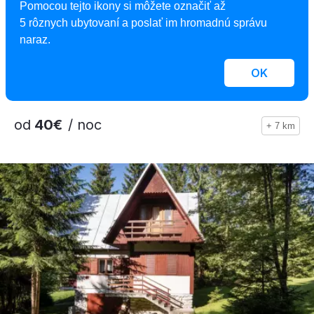
5,0
Pomocou tejto ikony si môžete označiť až
Apartmán Jarka
5 rôznych ubytovaní a poslať im hromadnú správu
naraz.
Apartmán, Štrba, Slovensko
2
4 osoby, 25 m
, 1 spálňa, 1 kúpeľňa
OK
od
40€
/ noc
+ 7 km