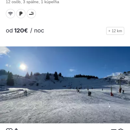
12 osôb, 3 spálne, 1 kúpeľňa
od
120€
/ noc
+ 12 km