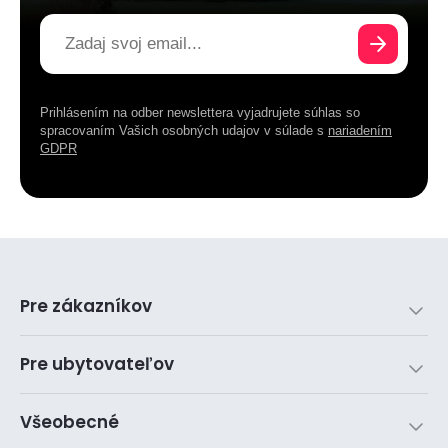
Prihlásením na odber newslettera vyjadrujete súhlas so
spracovaním Vašich osobných udajov v súlade s
nariadením
GDPR
Pre zákazníkov
Pre ubytovateľov
Všeobecné