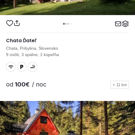
Chata Ďateľ
Chata, Pribylina, Slovensko
9 osôb, 3 spálne, 1 kúpeľňa
od
100€
/ noc
+ 11 km