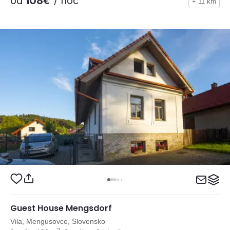
od
108€
/ noc
+ 11 km
Guest House Mengsdorf
Vila, Mengusovce, Slovensko
2