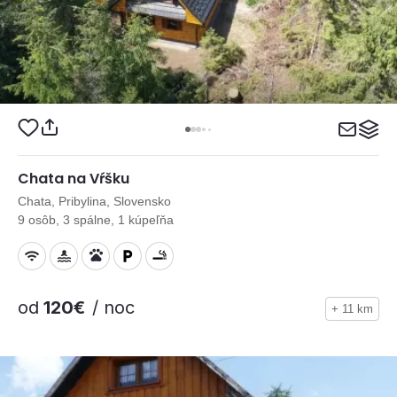
Chata na Vŕšku
Chata, Pribylina, Slovensko
9 osôb, 3 spálne, 1 kúpeľňa
od
120€
/ noc
+ 11 km