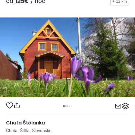
od
125€
/ noc
+ 12 km
Chata Štôlanka
Chata, Štôla, Slovensko