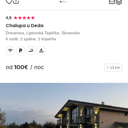
4,9
Chalupa u Deda
Drevenica, Liptovská Teplička, Slovensko
6 osôb, 2 spálne, 1 kúpeľňa
od
100€
/ noc
+ 13 km