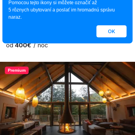
Chata Zinka
Pomocou tejto ikony si môžete označiť až
Chata, Mýto pod Ďumbierom, Slovensko
5 rôznych ubytovaní a poslať im hromadnú správu
2
28 osôb, 510 m
, 8 spální, 6 kúpeľní
naraz.
OK
od
400€
/ noc
Premium