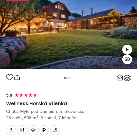
5,0
Wellness Horská Vílenka
Chata, Mýto pod Ďumbierom, Slovensko
2
28 osôb, 508 m
, 6 spální, 7 kúpeľní