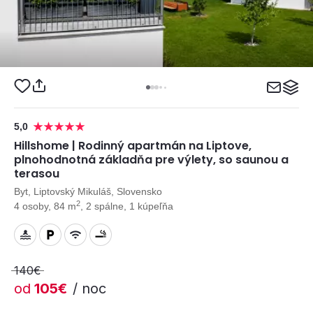
5,0
Hillshome | Rodinný apartmán na Liptove,
plnohodnotná základňa pre výlety, so saunou a
terasou
Byt, Liptovský Mikuláš, Slovensko
2
4 osoby, 84 m
, 2 spálne, 1 kúpeľňa
140€
od
105€
/ noc