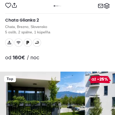
Chata Glianka 2
Chata, Brezno, Slovensko
5 osôb, 2 spálne, 1 kúpeľňa
od
160€
/ noc
až
-25%
Top