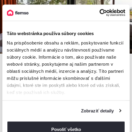
Táto webstránka používa súbory cookies
Na prispôsobenie obsahu a reklám, poskytovanie funkcií
sociálnych médií a analýzu návštevnosti používame
súbory cookie. Informácie o tom, ako používate naše
webové stránky, poskytujeme aj našim partnerom v
oblasti sociálnych médií, inzercie a analýzy. Títo partneri
môžu príslušné informácie skombinovať s ďalšími
5,0
údajmi, ktoré ste im poskytli alebo ktoré od vás získali,
Chata Glianka 1
keď ste používali ich služby.
Chata, Brezno, Slovensko
4 osoby, 1 spálňa, 1 kúpeľňa
Zobraziť detaily
od
150€
/ noc
Povoliť všetko