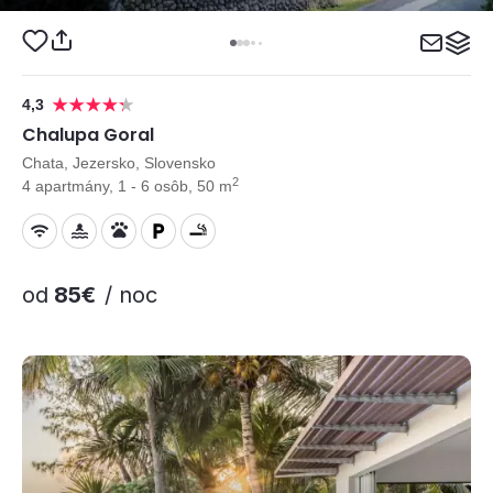
4,3
Chalupa Goral
Chata, Jezersko, Slovensko
2
4 apartmány, 1 - 6 osôb, 50 m
od
85€
/ noc