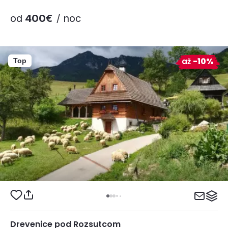
od
400€
/ noc
až
-10%
Top
Drevenice pod Rozsutcom