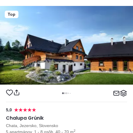
Top
5,0
Chalupa Grúnik
Chata, Jezersko, Slovensko
2
5 apartmánov, 1 - 8 osôb, 40 - 70 m