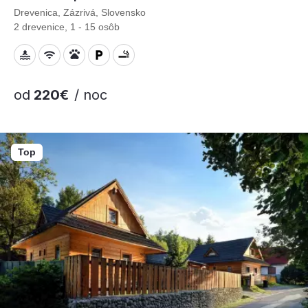
Drevenica, Zázrivá, Slovensko
2 drevenice, 1 - 15 osôb
od
220€
/ noc
Top