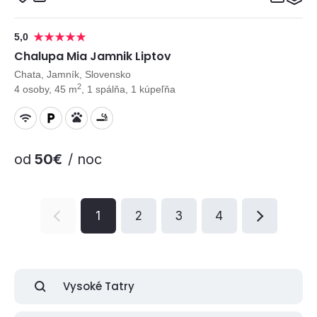
5,0
Chalupa Mia Jamnik Liptov
Chata, Jamník, Slovensko
2
4 osoby, 45 m
, 1 spálňa, 1 kúpeľňa
od
50€
/ noc
1
2
3
4
Vysoké Tatry