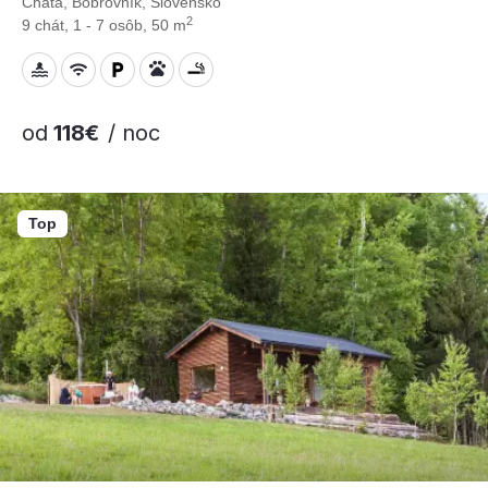
Chata, Bobrovník, Slovensko
2
9 chát, 1 - 7 osôb, 50 m
od
118€
/ noc
Top