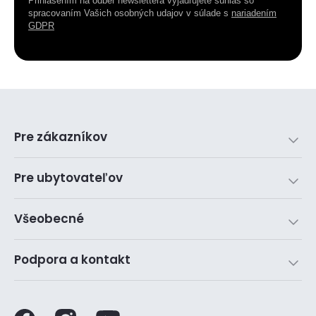
Prihlásením na odber newslettera vyjadrujete súhlas so
spracovaním Vašich osobných udajov v súlade s
nariadením
GDPR
Pre zákazníkov
Pre ubytovateľov
Všeobecné
Podpora a kontakt