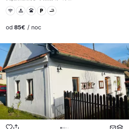
od
85€
/ noc