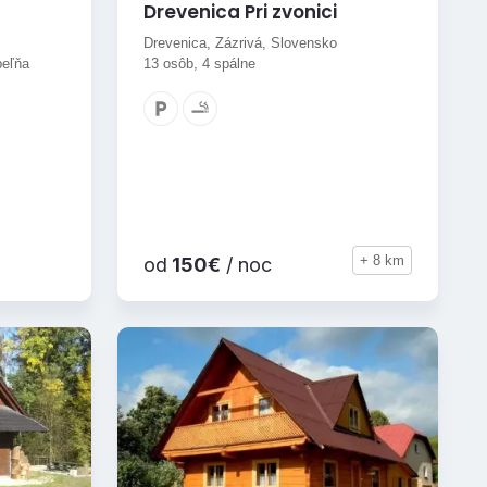
Drevenica Pri zvonici
Drevenica, Zázrivá, Slovensko
peľňa
13 osôb, 4 spálne
+ 8 km
od
150€
/ noc