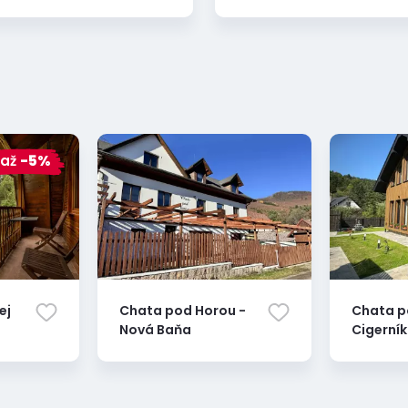
až
-5%
ej
Chata pod Horou -
Chata 
Nová Baňa
Cigerní