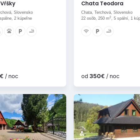
Vŕšky
Chata Teodora
rchová, Slovensko
Chata, Terchová, Slovensko
2
 spálne, 2 kúpeľne
22 osôb, 250 m
, 5 spální, 1 kú
€
/ noc
od
350€
/ noc