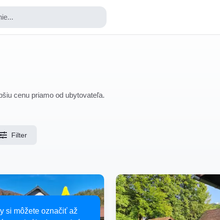
ie...
epšiu cenu priamo od ubytovateľa.
Filter
y si môžete označiť až