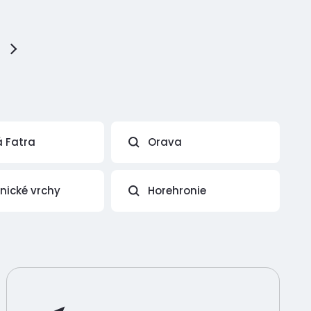
á Fatra
Orava
vnické vrchy
Horehronie