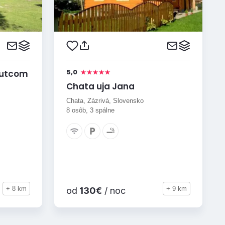
5,0
sutcom
Chata uja Jana
Chata, Zázrivá, Slovensko
8 osôb, 3 spálne
+ 8 km
+ 9 km
od
130€
/ noc