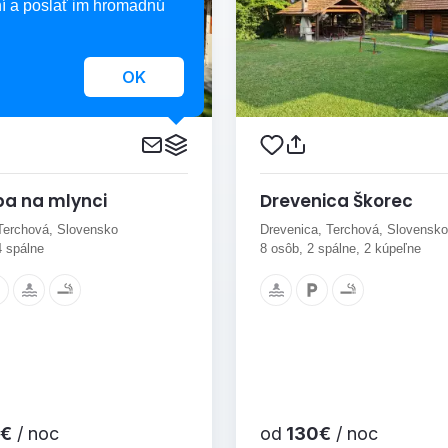
í a poslať im hromadnú
OK
a na mlynci
Drevenica Škorec
Terchová, Slovensko
Drevenica, Terchová, Slovensko
4 spálne
8 osôb, 2 spálne, 2 kúpeľne
€
/ noc
od
130€
/ noc