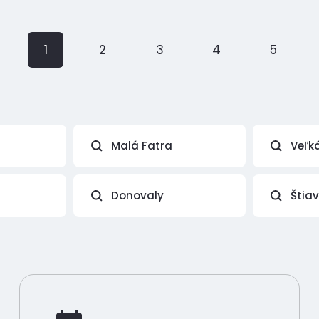
1
2
3
4
5
Malá Fatra
Veľk
Donovaly
Štia