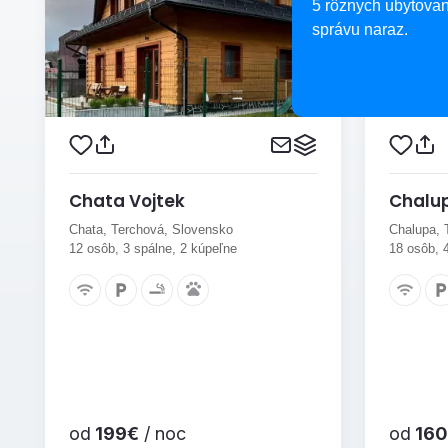
5 rôznych ubytovan
správu naraz.
Chata Vojtek
Chalup
Chata, Terchová, Slovensko
Chalupa, 
12 osôb, 3 spálne, 2 kúpeľne
18 osôb, 
od
199€
/ noc
od
160