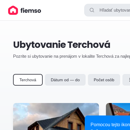
Hľadať ubytovan
Ubytovanie Terchová
Pozrite si ubytovanie na prenájom v lokalite Terchová za najl
Terchová
Dátum od — do
Počet osôb
Pomocou tejto ikon