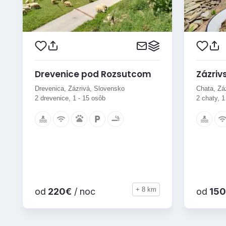
Drevenice pod Rozsutcom
Zázriv
Drevenica, Zázrivá, Slovensko
Chata, Zá
2 drevenice, 1 - 15 osôb
2 chaty, 1
+ 8 km
od
220€
/ noc
od
150