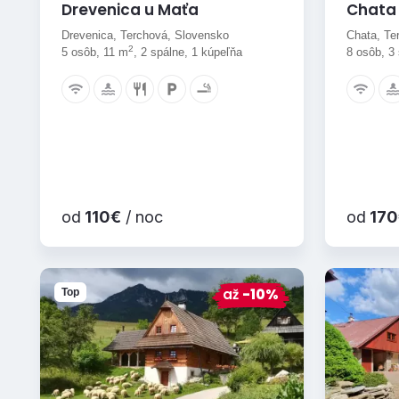
Drevenica u Maťa
Chata 
Drevenica, Terchová, Slovensko
Chata, Te
2
5 osôb, 11 m
, 2 spálne, 1 kúpeľňa
8 osôb, 3
od
110€
/ noc
od
170
až
-10%
Top