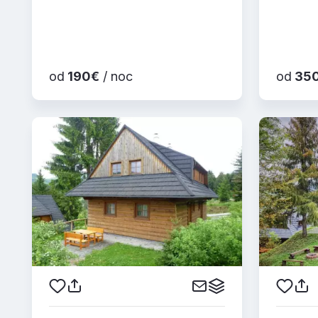
od
190€
/ noc
od
35