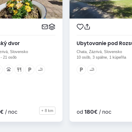
ský dvor
Ubytovanie pod Roz
zrivá, Slovensko
Chata, Zázrivá, Slovensko
 - 21 osôb
10 osôb, 3 spálne, 1 kúpeľňa
+ 8 km
€
/ noc
od
180€
/ noc