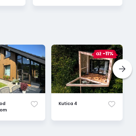
až
-11%
pod
Kutica 4
kom