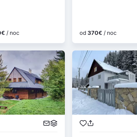
0€
/ noc
od
370€
/ noc