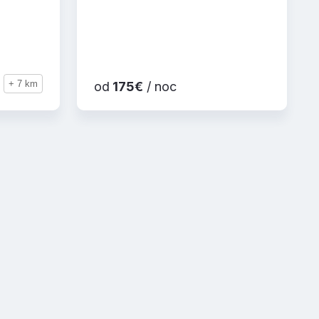
+ 7 km
od
175€
/ noc