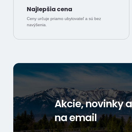
Najlepšia cena
Ceny určuje priamo ubytovateľ a sú bez
navýšenia.
Akcie, novinky 
na email