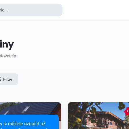
ie...
iny
ytovateľa.
Filter
y si môžete označiť až