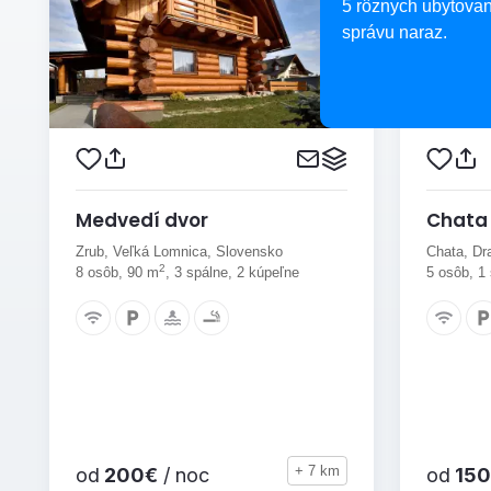
5 rôznych ubytovan
správu naraz.
Medvedí dvor
Chata 
Zrub, Veľká Lomnica, Slovensko
Chata, Dr
2
8 osôb, 90 m
, 3 spálne, 2 kúpeľne
5 osôb, 1
+ 7 km
od
200€
/ noc
od
150