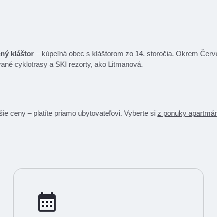
ný kláštor
– kúpeľná obec s kláštorom zo 14. storočia. Okrem Červen
vané cyklotrasy a SKI rezorty, ako Litmanová.
šie ceny – platíte priamo ubytovateľovi. Vyberte si
z ponuky apartmá