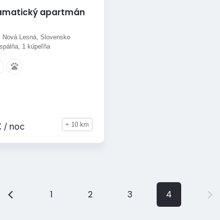
amatický apartmán
 Nová Lesná, Slovensko
 spálňa, 1 kúpeľňa
+ 10 km
€
/ noc
1
2
3
4