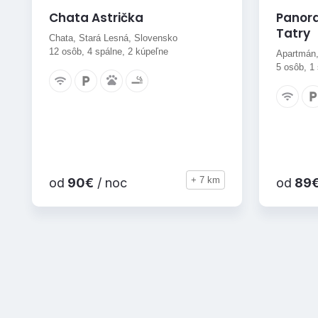
Chata Astrička
Panor
Tatry
Chata, Stará Lesná, Slovensko
12 osôb, 4 spálne, 2 kúpeľne
Apartmán,
5 osôb, 1
+ 7 km
od
90€
/ noc
od
89