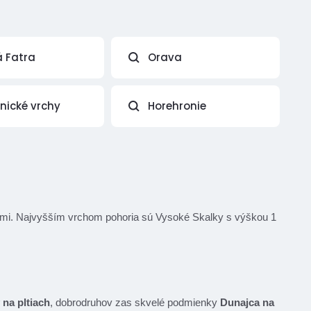
á Fatra
Orava
vnické vrchy
Horehronie
esmi. Najvyšším vrchom pohoria sú Vysoké Skalky s výškou 1
 na pltiach
, dobrodruhov zas skvelé podmienky
Dunajca na