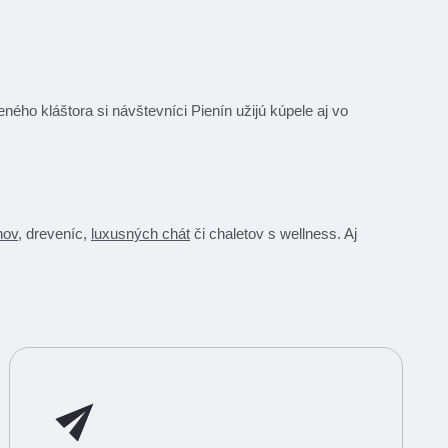
ého kláštora si návštevníci Pienín užijú kúpele aj vo
nov
, dreveníc,
luxusných chát
či chaletov s wellness. Aj