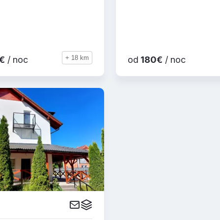
+ 18 km
€
/ noc
od
180€
/ noc