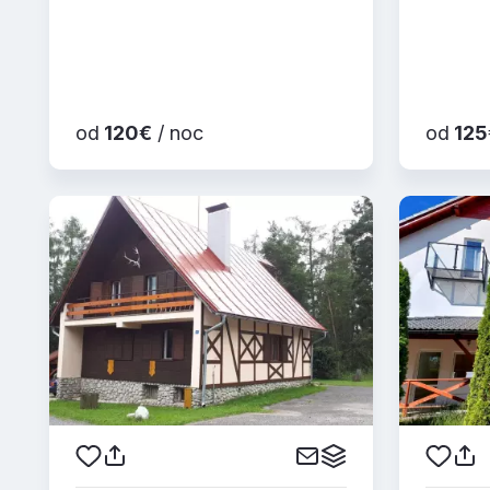
od
120€
/ noc
od
125