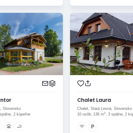
antor
Chalet Laura
a, Slovensko
Chalet, Stará Lesná, Slovensko
2
 spálne, 2 kúpeľne
10 osôb, 136 m
, 3 spálne, 2 k