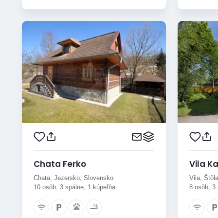
Chata Ferko
Vila K
Chata, Jezersko, Slovensko
Vila, Štôl
10 osôb, 3 spálne, 1 kúpeľňa
8 osôb, 3