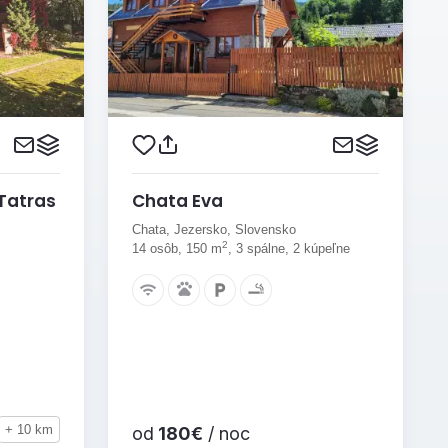
Tatras
Chata Eva
Chata, Jezersko, Slovensko
2
14 osôb, 150 m
, 3 spálne, 2 kúpeľne
+ 10 km
od
180€
/ noc