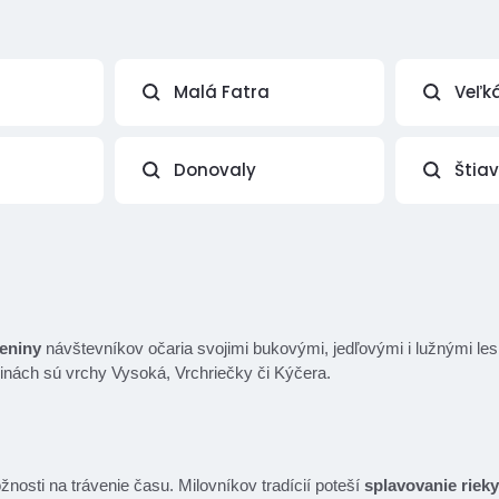
Malá Fatra
Veľk
Donovaly
Štia
eniny
návštevníkov očaria svojimi bukovými, jedľovými i lužnými l
ninách sú vrchy Vysoká, Vrchriečky či Kýčera.
žnosti na trávenie času. Milovníkov tradícií poteší
splavovanie rieky