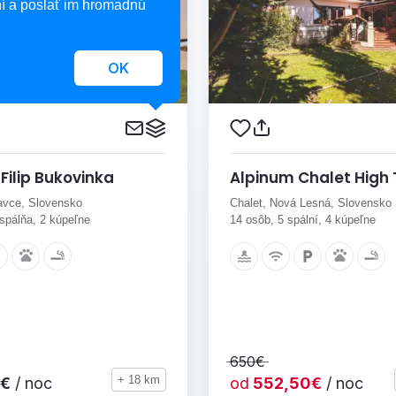
í a poslať im hromadnú
OK
Filip Bukovinka
Alpinum Chalet High 
avce, Slovensko
Chalet, Nová Lesná, Slovensko
 spálňa, 2 kúpeľne
14 osôb, 5 spální, 4 kúpeľne
650€
+ 18 km
€
/ noc
od
552,50€
/ noc