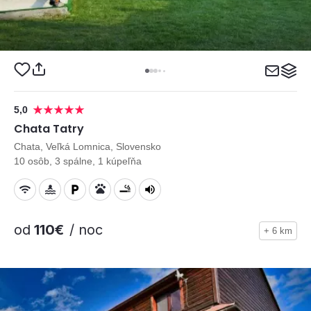
5,0
Chata Tatry
Chata, Veľká Lomnica, Slovensko
10 osôb, 3 spálne, 1 kúpeľňa
od
110€
/ noc
+ 6 km