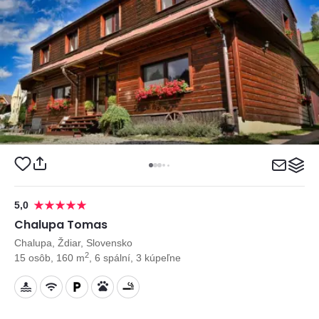
5,0
Chalupa Tomas
Chalupa, Ždiar, Slovensko
2
15 osôb, 160 m
, 6 spální, 3 kúpeľne