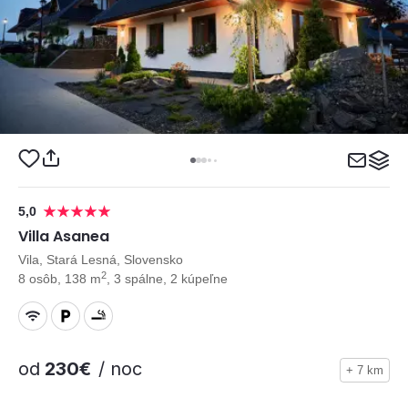
5,0
Villa Asanea
Vila, Stará Lesná, Slovensko
2
8 osôb, 138 m
, 3 spálne, 2 kúpeľne
od
230€
/ noc
+ 7 km