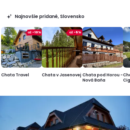
Najnovšie pridané, Slovensko
až
-10%
až
-5%
Chata Travel
Chata v Jasenovej
Chata pod Horou -
Ch
Nová Baňa
Ci