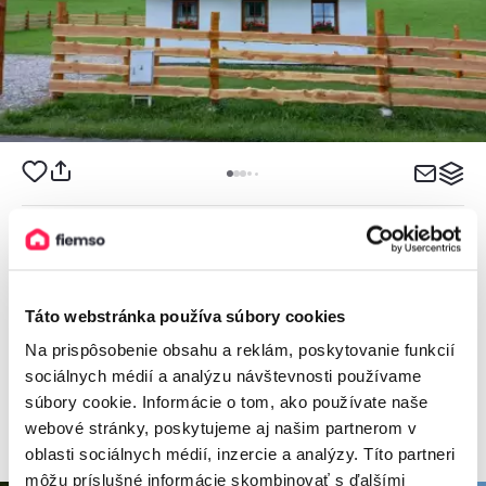
5,0
Chata pod lesom
Chata, Veľká Franková, Slovensko
14 osôb, 5 spální, 2 kúpeľne
Táto webstránka používa súbory cookies
Na prispôsobenie obsahu a reklám, poskytovanie funkcií
sociálnych médií a analýzu návštevnosti používame
súbory cookie. Informácie o tom, ako používate naše
od
160€
/ noc
webové stránky, poskytujeme aj našim partnerom v
oblasti sociálnych médií, inzercie a analýzy. Títo partneri
môžu príslušné informácie skombinovať s ďalšími