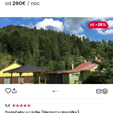
od
290€
/ noc
až
-26%
5,0
Domčeky u Lýdie (Rezort u Horalky)