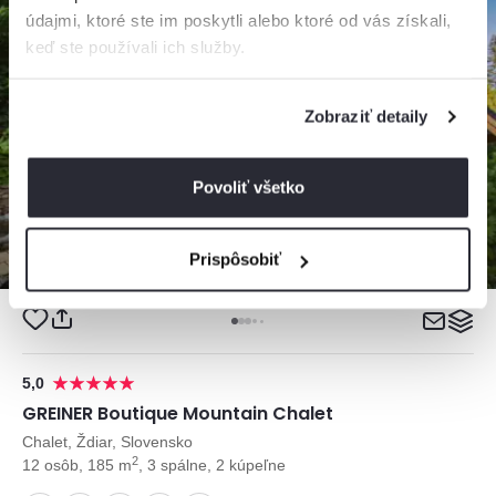
údajmi, ktoré ste im poskytli alebo ktoré od vás získali,
keď ste používali ich služby.
Zobraziť detaily
Povoliť všetko
Prispôsobiť
5,0
GREINER Boutique Mountain Chalet
Chalet, Ždiar, Slovensko
2
12 osôb, 185 m
, 3 spálne, 2 kúpeľne