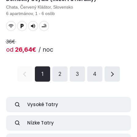
Chata, Červený Kláštor, Slovensko
6 apartmánov, 1 - 6 osôb
36€
od
26,64€
/ noc
1
2
3
4
Vysoké Tatry
Nízke Tatry