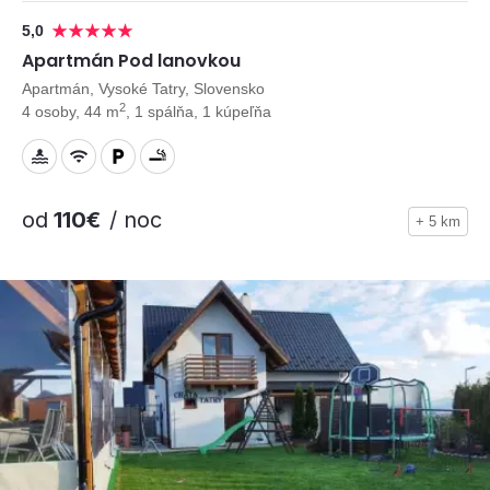
5,0
Apartmán Pod lanovkou
Apartmán, Vysoké Tatry, Slovensko
2
4 osoby, 44 m
, 1 spálňa, 1 kúpeľňa
od
110€
/ noc
+ 5 km