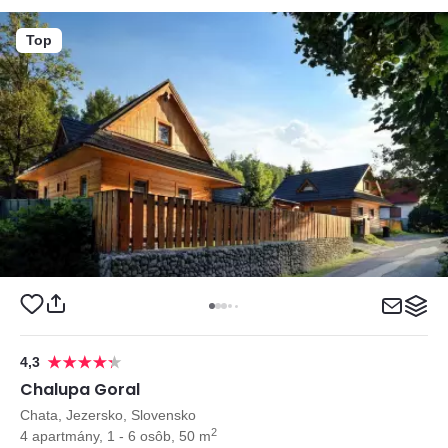
Top
4,3
Chalupa Goral
Chata, Jezersko, Slovensko
2
4 apartmány, 1 - 6 osôb, 50 m