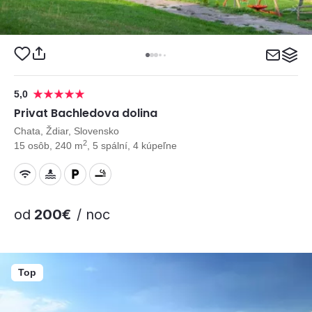
5,0
Privat Bachledova dolina
Chata, Ždiar, Slovensko
2
15 osôb, 240 m
, 5 spální, 4 kúpeľne
od
200€
/ noc
Top