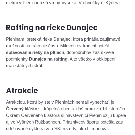
cieľmi v Pieninách sú vrchy Vysoká, Vrchriečky či Kýčera.
Rafting na rieke Dunajec
Pieninami preteká rieka
Dunajec
, ktorá prináša zaujímavé
možnosti na trávenie času. Milovníkov tradícií poteší
splavovanie rieky na pltiach
, dobrodruhov zas skvelé
podmienky
Dunajca na rafting
. A to všetko v obklopení
majestátnych skál.
Atrakcie
Atrakciou, ktorú by ste v Pieninách nemali vynechať, je
Červený kláštor
– kúpeľná obec s kláštorom zo 14. storočia.
Okrem Červeného kláštora si návštevníci Pienín užijú kúpele
aj vo
Vyšných Ružbachoch
. Priaznivcov športu potešia zas
udržiavané cyklotrasy a SKI rezorty, ako Litmanová.