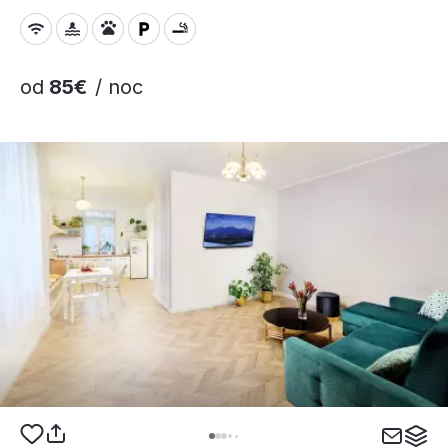
od
85€
/ noc