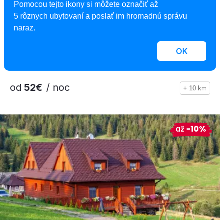
5,0
Pomocou tejto ikony si môžete označiť až
Apartmány Family Nová Lesná
5 rôznych ubytovaní a poslať im hromadnú správu
naraz.
Apartmán, Nová Lesná, Slovensko
2
5 apartmánov, 1 - 5 osôb, 29 - 55 m
OK
od
52€
/ noc
+ 10 km
až
-10%