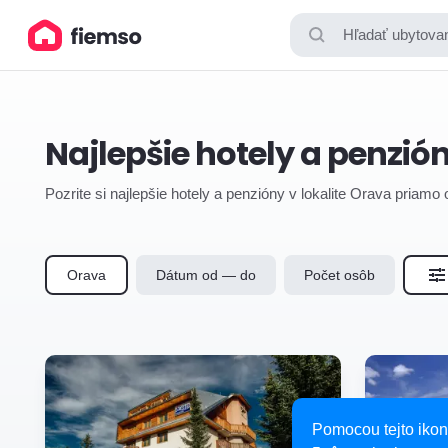
Hľadať ubytovan
Najlepšie hotely a penzió
Pozrite si najlepšie hotely a penzióny v lokalite Orava priamo
Orava
Dátum od — do
Počet osôb
Pomocou tejto ikon