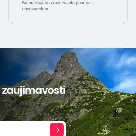
Komunikujete a rezervujete priamo s
ubytovateľom.
a zaujímavosti