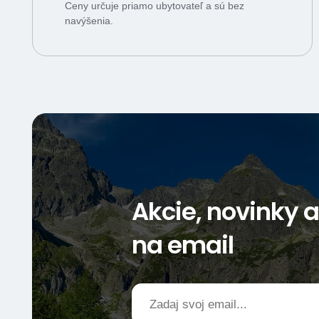
Ceny určuje priamo ubytovateľ a sú bez
navýšenia.
Akcie, novinky 
na email