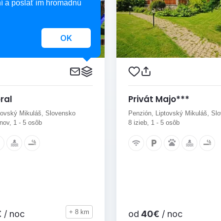
í a poslať im hromadnú
OK
ral
Privát Majo***
ptovský Mikuláš, Slovensko
Penzión, Liptovský Mikuláš, Sl
nov, 1 - 5 osôb
8 izieb, 1 - 5 osôb
+ 8 km
€
/ noc
od
40€
/ noc