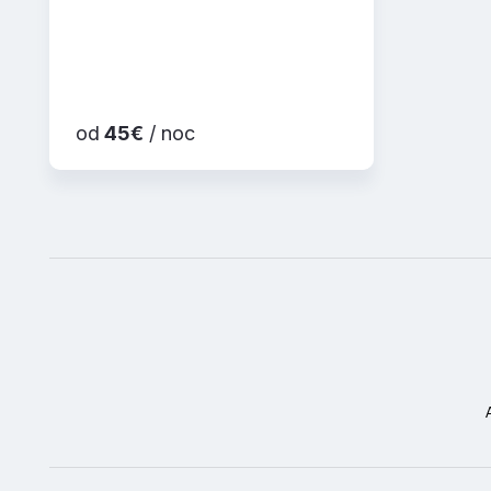
od
45€
/ noc