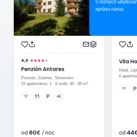
5 rôznych ubytovan
správu naraz.
4,0
Vila Ho
Penzión Antares
Hotel, Li
6 apartmá
Penzión, Zuberec, Slovensko
2
15 apartmánov, 1 - 6 osôb, 40 - 95 m
od
60€
/ noc
od
44