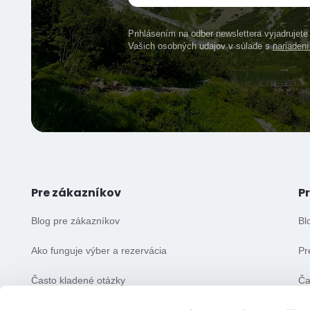
Prihlásením na odber newslettera vyjadrujet
Vašich osobných udajov v súlade s
nariade
Pre zákazníkov
P
Blog pre zákazníkov
Bl
Ako funguje výber a rezervácia
Pr
Často kladené otázky
Ča