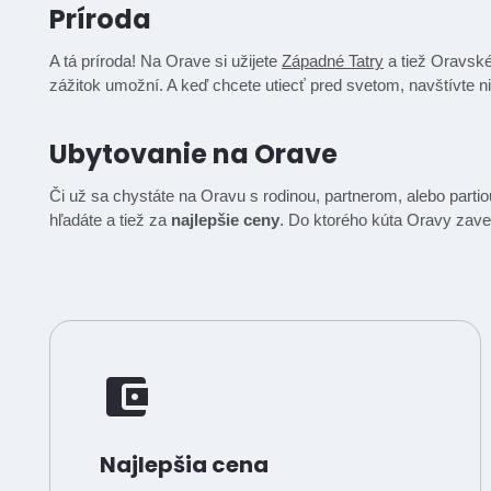
Príroda
A tá príroda! Na Orave si užijete
Západné Tatry
a tiež Oravské
zážitok umožní. A keď chcete utiecť pred svetom, navštívte n
Ubytovanie na Orave
Či už sa chystáte na Oravu s rodinou, partnerom, alebo parti
hľadáte a tiež za
najlepšie ceny
. Do ktorého kúta Oravy zave
Najlepšia cena