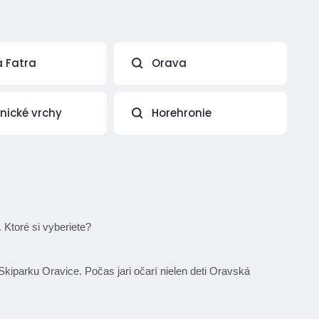
á Fatra
Orava
vnické vrchy
Horehronie
 Ktoré si vyberiete?
 Skiparku Oravice. Počas jari očarí nielen deti Oravská