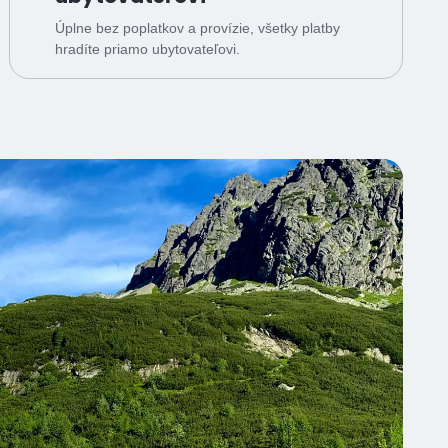
Úplne bez poplatkov a provízie, všetky platby
hradíte priamo ubytovateľovi.