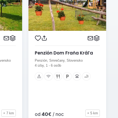
Penzión Dom Fraňa Kráľa
ovensko
Penzión, Smrečany, Slovensko
4 izby, 1 - 6 osôb
+ 7 km
+ 5 km
od
40€
/ noc