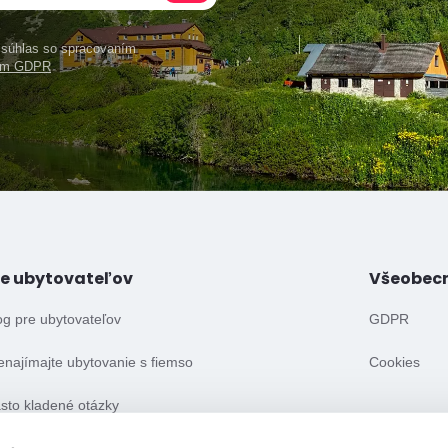
e súhlas so spracovaním
ním GDPR
re ubytovateľov
Všeobec
og pre ubytovateľov
GDPR
enajímajte ubytovanie s fiemso
Cookies
sto kladené otázky