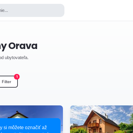
ie...
ny Orava
 od ubytovateľa.
1
Filter
y si môžete označiť až