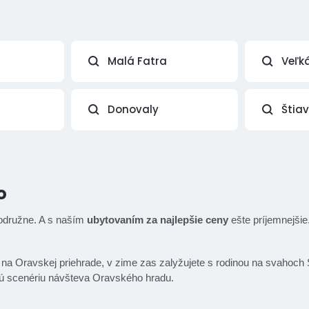
Malá Fatra
Veľk
Donovaly
Štia
o
rodružne. A s naším
ubytovaním za najlepšie ceny
ešte príjemnejšie.
íte na Oravskej priehrade, v zime zas zalyžujete s rodinou na svahoch
ovú scenériu návšteva Oravského hradu.