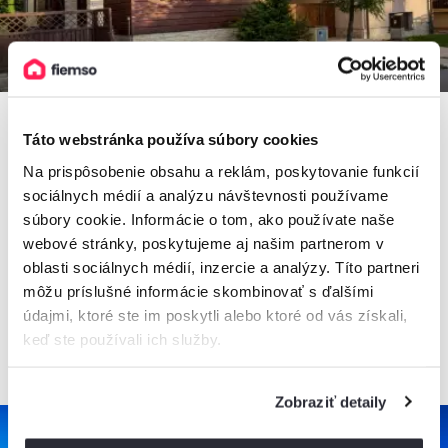
Táto webstránka používa súbory cookies
Na prispôsobenie obsahu a reklám, poskytovanie funkcií
5,0
sociálnych médií a analýzu návštevnosti používame
Chalupa Mimi
súbory cookie. Informácie o tom, ako používate naše
Chata, Liptovské Sliače, Slovensko
webové stránky, poskytujeme aj našim partnerom v
2
21 osôb, 200 m
, 6 spální, 2 kúpeľne
oblasti sociálnych médií, inzercie a analýzy. Títo partneri
môžu príslušné informácie skombinovať s ďalšími
údajmi, ktoré ste im poskytli alebo ktoré od vás získali,
keď ste používali ich služby.
od
60€
/ noc
Zobraziť detaily