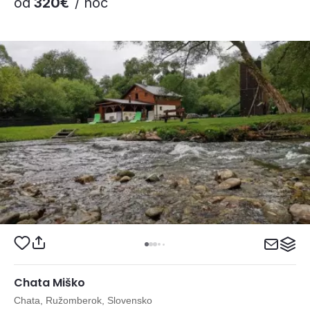
od
320€
/ noc
Chata Miško
Chata, Ružomberok, Slovensko