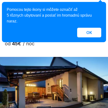
Apartmány pri jazere Hrabovo
Pomocou tejto ikony si môžete označiť až
Apartmán, Ružomberok, Slovensko
5 rôznych ubytovaní a poslať im hromadnú správu
10 apartmánov, 1 - 5 osôb
naraz.
OK
od
45€
/ noc