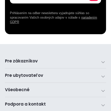
Prihlásením na odber newslettera vyjadrujete súhlas so
spracovaním Vašich osobných udajov v súlade s
nariadením
GDPR
Pre zákazníkov
Pre ubytovateľov
Všeobecné
Podpora a kontakt