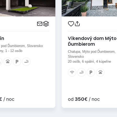
ín
Víkendový dom Mýto
Ďumbierom
o pod Ďumbierom, Slovensko
ny, 1 - 12 osôb
Chalupa, Mýto pod Ďumbierom,
Slovensko
20 osôb, 6 spální, 4 kúpeľne
€
/ noc
od
350€
/ noc