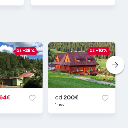
až
-26%
až
-10%
64€
od
200€
1 noc