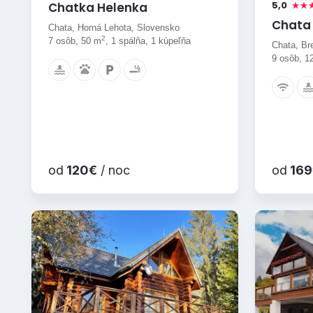
5,0
Chatka Helenka
Chata 
Chata, Horná Lehota, Slovensko
2
7 osôb, 50 m
, 1 spálňa, 1 kúpeľňa
Chata, Br
9 osôb, 1
od
120€
/ noc
od
169