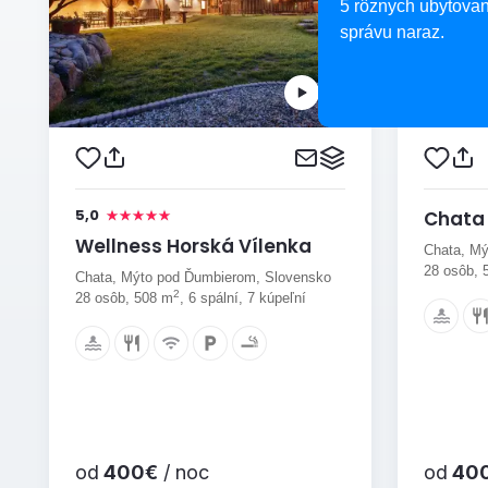
5 rôznych ubytovan
správu naraz.
5,0
Chata 
Wellness Horská Vílenka
Chata, Mý
28 osôb, 
Chata, Mýto pod Ďumbierom, Slovensko
2
28 osôb, 508 m
, 6 spální, 7 kúpeľní
od
400€
/ noc
od
40