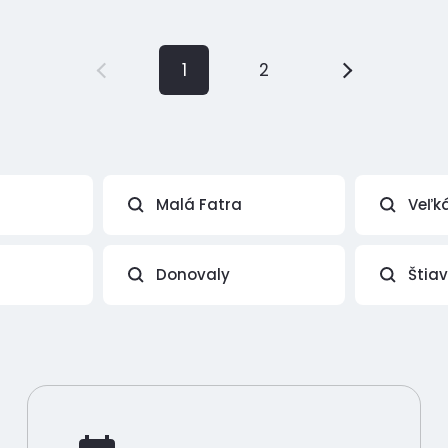
1
2
Malá Fatra
Veľk
Donovaly
Štia