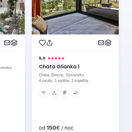
5,0
Chata Glianka 1
ovensko
Chata, Brezno, Slovensko
4 osoby, 1 spálňa, 1 kúpeľňa
od
150€
/ noc