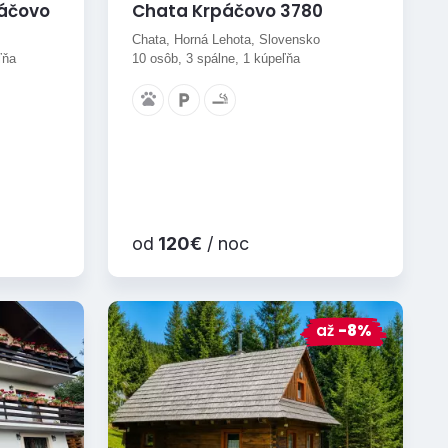
páčovo
Chata Krpáčovo 3780
Chata, Horná Lehota, Slovensko
ľňa
10 osôb, 3 spálne, 1 kúpeľňa
od
120€
/ noc
až
-8%