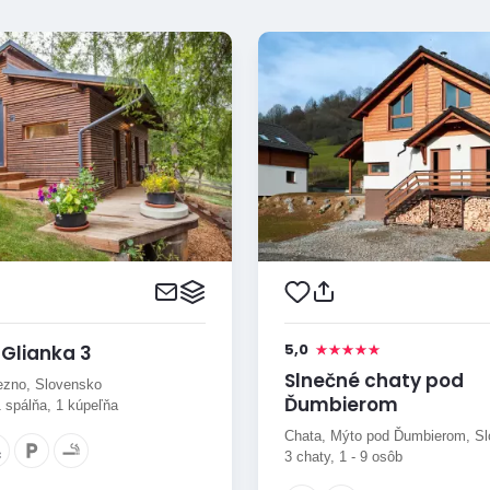
5,0
Glianka 3
Slnečné chaty pod
ezno, Slovensko
Ďumbierom
1 spálňa, 1 kúpeľňa
Chata, Mýto pod Ďumbierom, S
3 chaty, 1 - 9 osôb