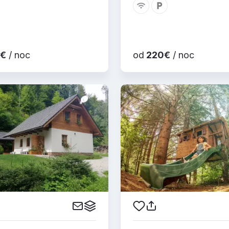
€
/ noc
od
220€
/ noc