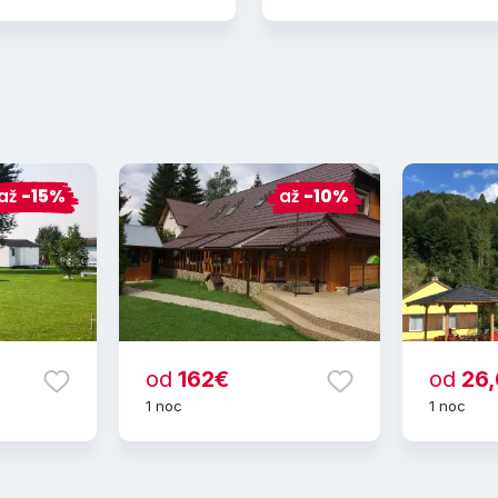
až
-15%
až
-10%
od
162€
od
26,
1 noc
1 noc