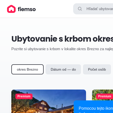
Hľadať ubytovan
Ubytovanie s krbom okre
Pozrite si ubytovanie s krbom v lokalite okres Brezno za najl
okres Brezno
Dátum od — do
Počet osôb
Premium
Premium
Pomocou tejto ikon