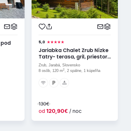
5,0
 pod
Jariabka Chalet Zrub Nízke
Tatry- terasa, gril, priestor
na hry, zeleny les Vás
Zrub, Jarabá, Slovensko
naplnia energiou
2
8 osôb, 120 m
, 2 spálne, 1 kúpeľňa
130€
od
120,90€
/ noc