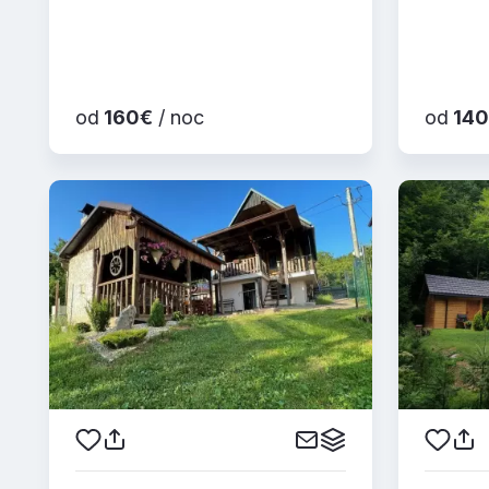
od
160€
/ noc
od
140