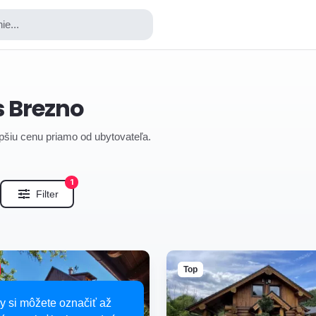
ie...
s Brezno
epšiu cenu priamo od ubytovateľa.
1
Filter
Top
y si môžete označiť až