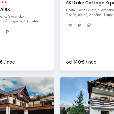
SKI Lake Cottage Kr
Alex
Chata, Dolná Lehota, Slovensko
2
7 osôb, 80 m
, 2 spálne, 1 kúpe
ezno, Slovensko
2
20 m
, 3 spálne, 1 kúpeľňa
€
/ noc
od
140€
/ noc