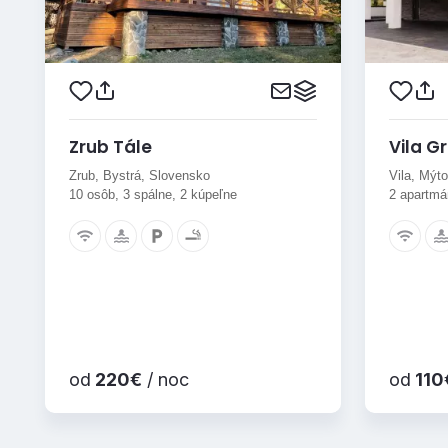
Zrub Tále
Vila Gr
Zrub, Bystrá, Slovensko
Vila, Mýt
10 osôb, 3 spálne, 2 kúpeľne
2 apartmá
od
220€
/ noc
od
110