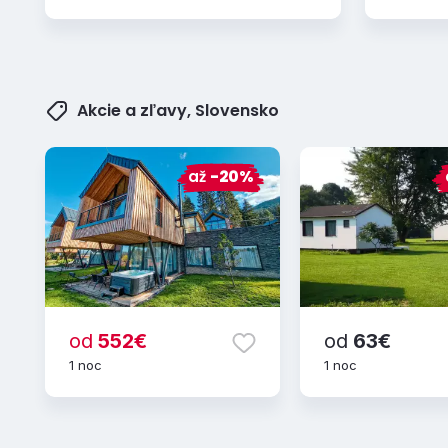
Akcie a zľavy, Slovensko
až
-20%
od
552€
od
63€
1 noc
1 noc