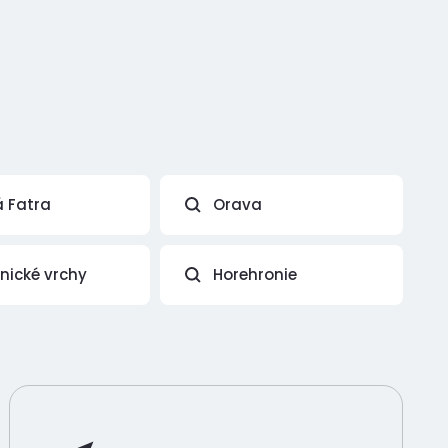
á Fatra
Orava
vnické vrchy
Horehronie