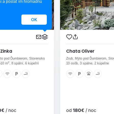
í a poslať im hromadnú
OK
Zinka
Chata Oliver
to pod Ďumbierom, Slovensko
Zrub, Mýto pod Ďumbierom, Sl
2
510 m
, 8 spální, 6 kúpeľní
10 osôb, 3 spálne, 2 kúpeľne
0€
/ noc
od
180€
/ noc