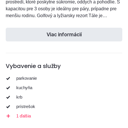
prostredí, ktoré poskytne súkromie, oddych a pohodlie. S
kapacitou pre 3 osoby je ideálny pre páry, prípadne pre
menšiu rodinu. Golfový a lyžiarsky rezort Tále je
vzdialený len 10 minút od ubytovania.
Viac informácií
Vybavenie a služby
parkovanie
kuchyňa
krb
prístrešok
1 ďalšia