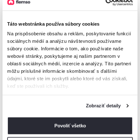
200€
160€
120€
Táto webstránka používa súbory cookies
80€
40€
Na prispôsobenie obsahu a reklám, poskytovanie funkcií
0€
sociálnych médií a analýzu návštevnosti používame
1
2
3
4
5
6
7
8
9
10
11
12
13
14
15
16
17
18
19
20
21
22
23
2
súbory cookie. Informácie o tom, ako používate naše
webové stránky, poskytujeme aj našim partnerom v
oblasti sociálnych médií, inzercie a analýzy. Títo partneri
95
Základná sadzba
€
môžu príslušné informácie skombinovať s ďalšími
za noc
Minimálne
2 noci
údajmi, ktoré ste im poskytli alebo ktoré od vás získali,
Bez stravy
keď ste používali ich služby.
110
Nový rok
€
Zobraziť detaily
za noc
Platí od 2.1. do 4.1.
Minimálne
1 noc
Bez stravy
Povoliť všetko