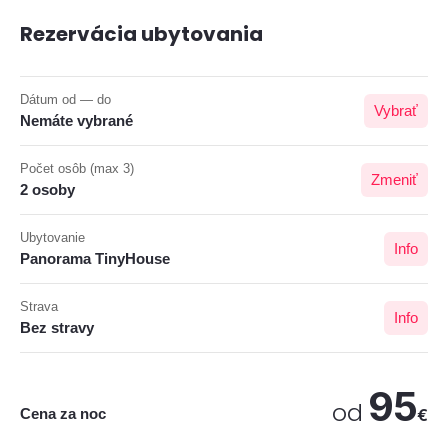
Rezervácia ubytovania
Dátum od — do
Vybrať
Nemáte vybrané
Počet osôb (max 3)
Zmeniť
2 osoby
Ubytovanie
Info
Panorama TinyHouse
Strava
Info
Bez stravy
95
od
Cena za noc
€