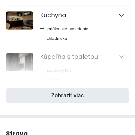
Kuchyňa
—
jedálenské posedenie
—
chladnička
Kúpeľňa s toaletou
—
sprchový kút
—
toaleta
Zobraziť viac
Strava