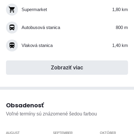
Supermarket
1,80 km
Autobusová stanica
800 m
Vlaková stanica
1,40 km
Zobraziť viac
Obsadenosť
Voľné termíny sú znázornené šedou farbou
AUGUST
SEPTEMBER
OKTÓBER