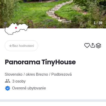
1
/ 39
Bez hodnotení
Panorama TinyHouse
Slovensko
okres Brezno
Podbrezová
3 osoby
Overené ubytovanie