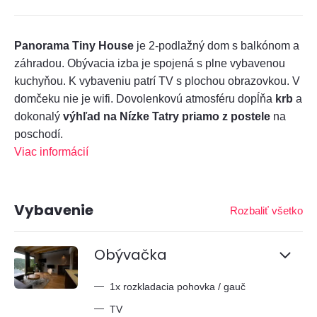
Panorama Tiny House
je 2-podlažný dom s balkónom a
záhradou. Obývacia izba je spojená s plne vybavenou
kuchyňou. K vybaveniu patrí TV s plochou obrazovkou. V
domčeku nie je wifi. Dovolenkovú atmosféru dopĺňa
krb
a
dokonalý
výhľad na Nízke Tatry priamo z postele
na
poschodí.
Viac informácií
Vybavenie
Rozbaliť všetko
Obývačka
—
1x rozkladacia pohovka / gauč
—
TV