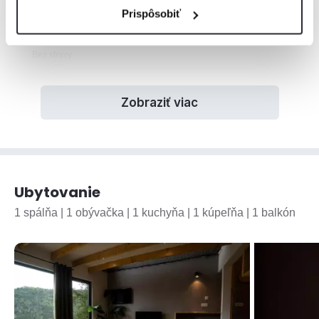
129
Pred Vianocami
€
Prispôsobiť
za noc
Platí od 19.12. do 22.12.
Minimálne
1 noc
Bez stravy
Zobraziť viac
Ubytovanie
1 spálňa | 1 obývačka | 1 kuchyňa | 1 kúpeľňa | 1 balkón