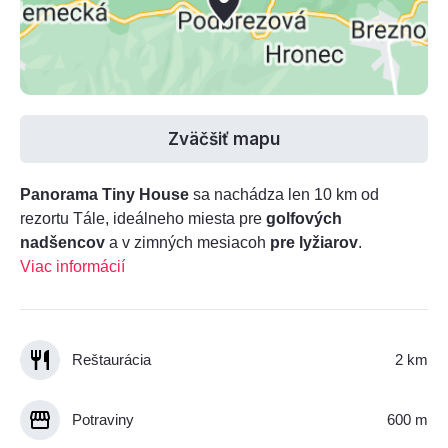
Zväčšiť mapu
Panorama Tiny House
sa nachádza len 10 km od
rezortu Tále, ideálneho miesta pre
golfových
nadšencov
a v zimných mesiacoh
pre lyžiarov
.
Viac informácií
Reštaurácia
2 km
Potraviny
600 m