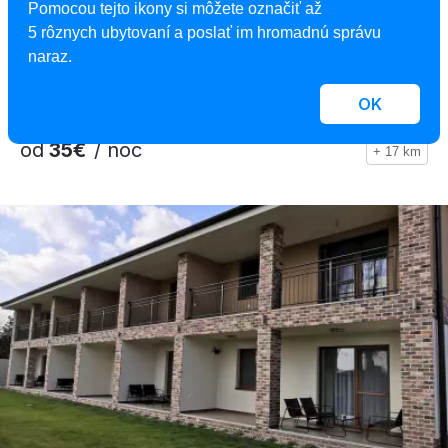
Zelený domček
Pomocou tejto ikony si môžete označiť až
Apartmán, Veľký Meder, Slovensko
5 rôznych ubytovaní a poslať im hromadnú správu
28 osôb, 1 spálňa
naraz.
OK
od
35€
/ noc
+ 17 km