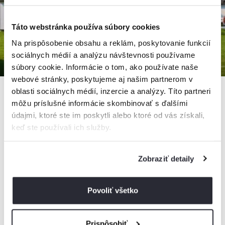
Táto webstránka používa súbory cookies
Na prispôsobenie obsahu a reklám, poskytovanie funkcií
sociálnych médií a analýzu návštevnosti používame
súbory cookie. Informácie o tom, ako používate naše
webové stránky, poskytujeme aj našim partnerom v
oblasti sociálnych médií, inzercie a analýzy. Títo partneri
môžu príslušné informácie skombinovať s ďalšími
údajmi, ktoré ste im poskytli alebo ktoré od vás získali,
Chatová osada Vincov les Sládkovičovo
keď ste používali ich služby.
Chata, Sládkovičovo, Slovensko
39 chát, 1 - 5 osôb
Zobraziť detaily
od
63€
/ noc
Povoliť všetko
+ 24 km
Prispôsobiť