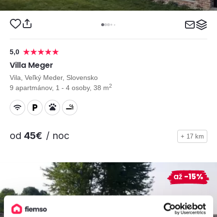
5,0
Villa Meger
Vila, Veľký Meder, Slovensko
2
9 apartmánov, 1 - 4 osoby, 38 m
od
45€
/ noc
+ 17 km
až
-15%