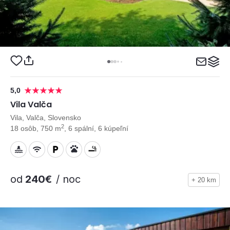
5,0
Vila Valča
Vila, Valča, Slovensko
2
18 osôb, 750 m
, 6 spální, 6 kúpeľní
od
240€
/ noc
+ 20 km