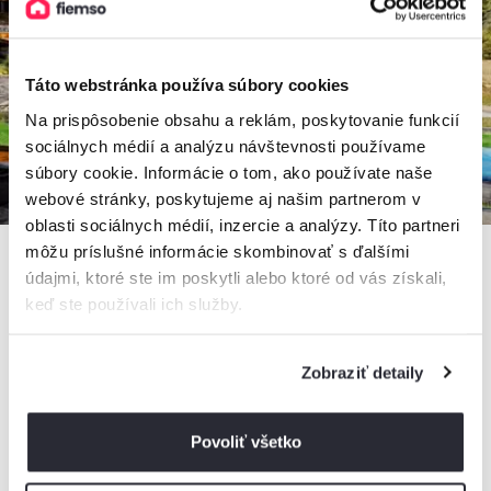
Táto webstránka používa súbory cookies
Na prispôsobenie obsahu a reklám, poskytovanie funkcií
sociálnych médií a analýzu návštevnosti používame
súbory cookie. Informácie o tom, ako používate naše
webové stránky, poskytujeme aj našim partnerom v
oblasti sociálnych médií, inzercie a analýzy. Títo partneri
môžu príslušné informácie skombinovať s ďalšími
údajmi, ktoré ste im poskytli alebo ktoré od vás získali,
keď ste používali ich služby.
Mountain Chalets - Hobitie Domčeky
Chata, Valča, Slovensko
2 chaty, 1 - 12 osôb
Zobraziť detaily
Povoliť všetko
od
450€
/ noc
+ 22 km