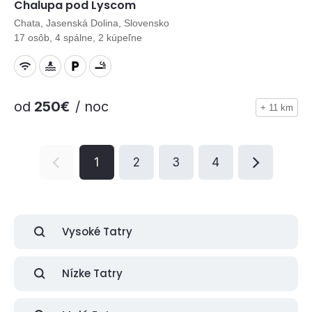
Chalupa pod Lyscom
Chata, Jasenská Dolina, Slovensko
17 osôb, 4 spálne, 2 kúpeľne
od
250€
/ noc
+ 11 km
1
2
3
4
Vysoké Tatry
Nízke Tatry