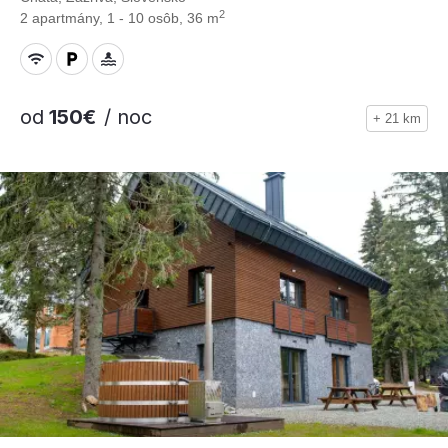
2
2 apartmány, 1 - 10 osôb, 36 m
od
150€
/ noc
+ 21 km