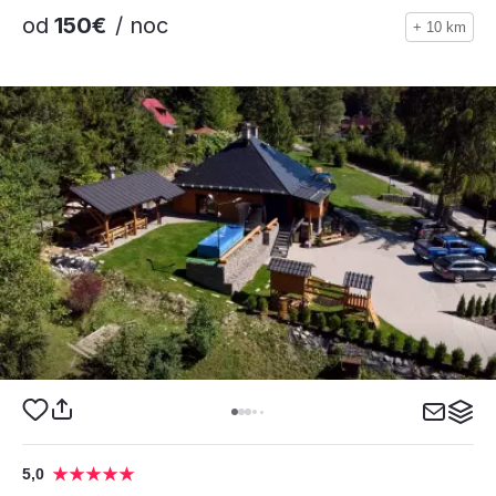
od
150€
/ noc
+ 10 km
5,0