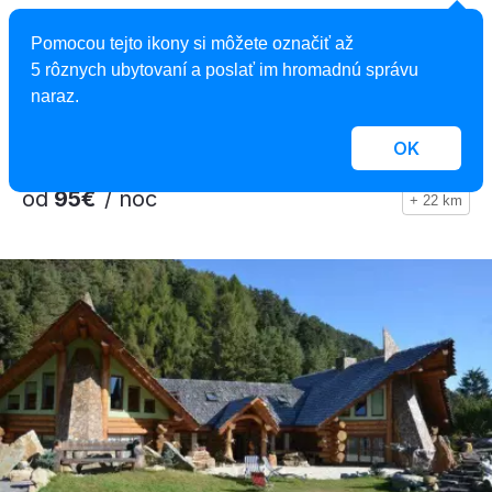
Apartmány Valča
Pomocou tejto ikony si môžete označiť až
Apartmán, Valča, Slovensko
5 rôznych ubytovaní a poslať im hromadnú správu
2
14 apartmánov, 1 - 8 osôb, 32 - 70 m
naraz.
OK
od
95€
/ noc
+ 22 km