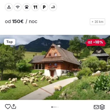
od
150€
/ noc
+ 16 km
až
-10%
Top