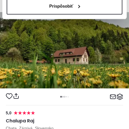
Prispôsobiť
5,0
Chalupa Raj
Chata, Zázrivá, Slovensko