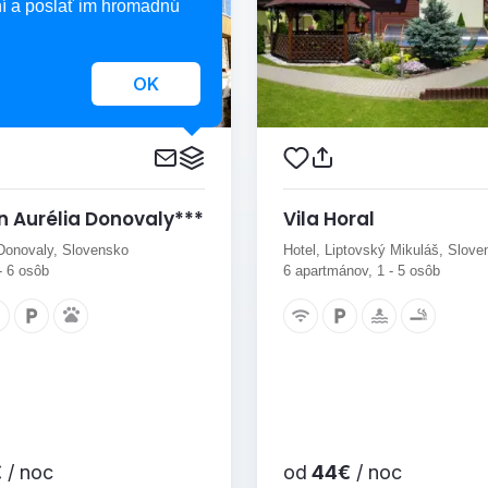
í a poslať im hromadnú
OK
n Aurélia Donovaly***
Vila Horal
Donovaly, Slovensko
Hotel, Liptovský Mikuláš, Slove
 - 6 osôb
6 apartmánov, 1 - 5 osôb
€
/ noc
od
44€
/ noc