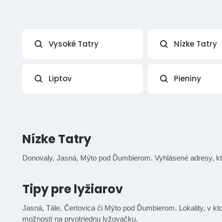
Vysoké Tatry
Nízke Tatry
Liptov
Pieniny
Nízke Tatry
Donovaly, Jasná, Mýto pod Ďumbierom. Vyhlásené adresy, ktor
Tipy pre lyžiarov
Jasná, Tále, Čertovica či Mýto pod Ďumbierom. Lokality, v kto
možností na prvotriednu lyžovačku.