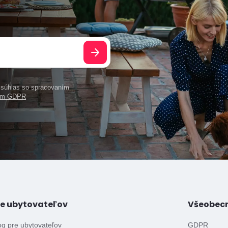
e súhlas so spracovaním
ním GDPR
re ubytovateľov
Všeobec
og pre ubytovateľov
GDPR