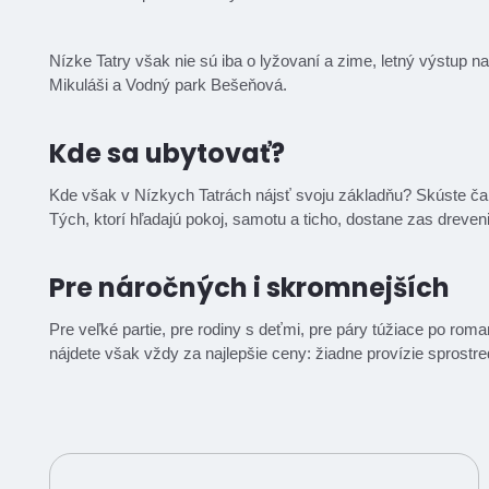
Nízke Tatry však nie sú iba o lyžovaní a zime, letný výstup n
Mikuláši a Vodný park Bešeňová.
Kde sa ubytovať?
Kde však v Nízkych Tatrách nájsť svoju základňu? Skúste č
Tých, ktorí hľadajú pokoj, samotu a ticho, dostane zas dreven
Pre náročných i skromnejších
Pre veľké partie, pre rodiny s deťmi, pre páry túžiace po rom
nájdete však vždy za najlepšie ceny: žiadne provízie sprostre