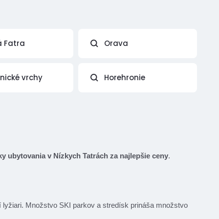
á Fatra
Orava
vnické vrchy
Horehronie
y ubytovania v Nízkych Tatrách za najlepšie ceny
.
ní lyžiari. Množstvo SKI parkov a stredísk prináša množstvo