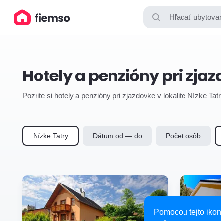
Hľadať ubytovan
Hotely a penzióny pri zja
Pozrite si hotely a penzióny pri zjazdovke v lokalite Nízke Ta
Nízke Tatry
Dátum od — do
Počet osôb
Pomocou tejto ikon