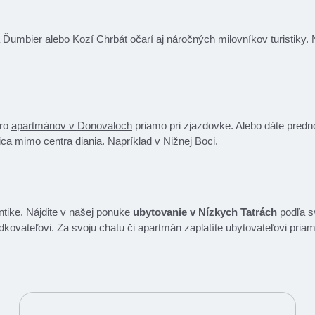
a Ďumbier alebo Kozí Chrbát očarí aj náročných milovníkov turistiky.
aro
apartmánov v Donovaloch
priamo pri zjazdovke. Alebo dáte predn
ica mimo centra diania. Napríklad v Nižnej Boci.
antike. Nájdite v našej ponuke
ubytovanie v Nízkych Tatrách
podľa sv
dkovateľovi. Za svoju chatu či apartmán zaplatíte ubytovateľovi priam