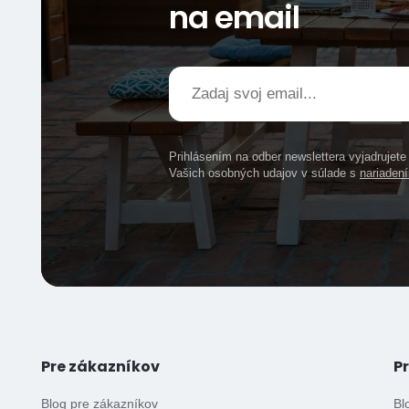
na email
Prihlásením na odber newslettera vyjadrujet
Vašich osobných udajov v súlade s
nariade
Pre zákazníkov
P
Blog pre zákazníkov
Bl