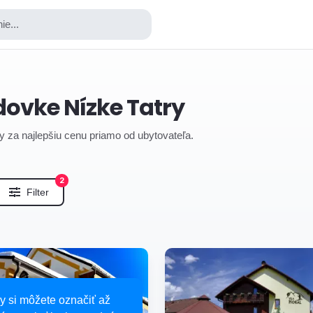
ie...
zdovke Nízke Tatry
try za najlepšiu cenu priamo od ubytovateľa.
2
Filter
y si môžete označiť až