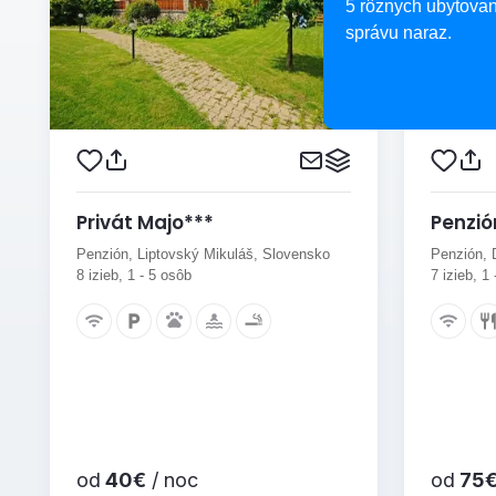
5 rôznych ubytovan
správu naraz.
Privát Majo***
Penzió
Penzión, Liptovský Mikuláš, Slovensko
Penzión, 
8 izieb, 1 - 5 osôb
7 izieb, 1
od
40€
/ noc
od
75