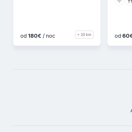
+ 10 km
od
180€
/ noc
od
60