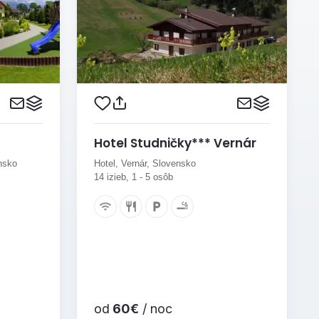
Hotel Studničky*** Vernár
nsko
Hotel, Vernár, Slovensko
14 izieb, 1 - 5 osôb
od
60€
/ noc