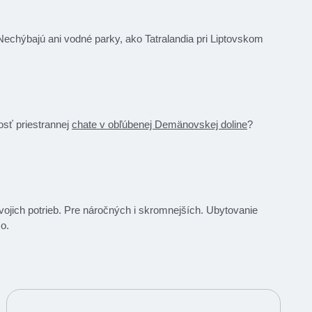
 Nechýbajú ani vodné parky, ako Tatralandia pri Liptovskom
osť priestrannej
chate v obľúbenej Demänovskej doline
?
ojich potrieb. Pre náročných i skromnejších. Ubytovanie
o.