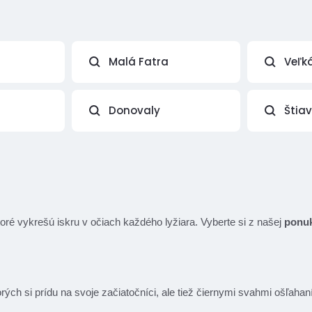
Malá Fatra
Veľk
Donovaly
Štia
é vykrešú iskru v očiach každého lyžiara. Vyberte si z našej
ponuk
rých si prídu na svoje začiatočníci, ale tiež čiernymi svahmi ošľaha