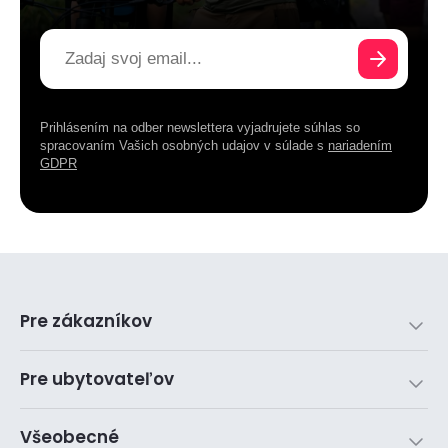
Prihlásením na odber newslettera vyjadrujete súhlas so
spracovaním Vašich osobných udajov v súlade s
nariadením
GDPR
Pre zákazníkov
Pre ubytovateľov
Všeobecné