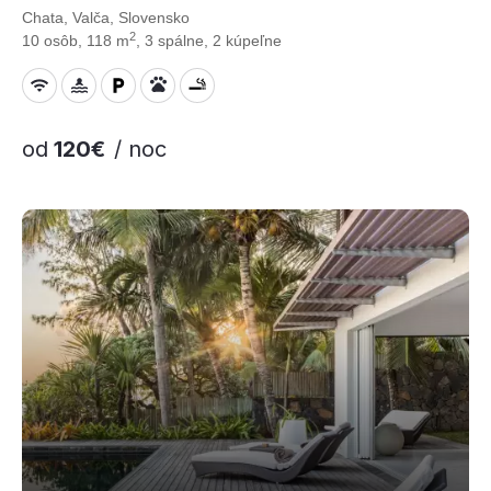
Chata, Valča, Slovensko
2
10 osôb, 118 m
, 3 spálne, 2 kúpeľne
od
120€
/ noc