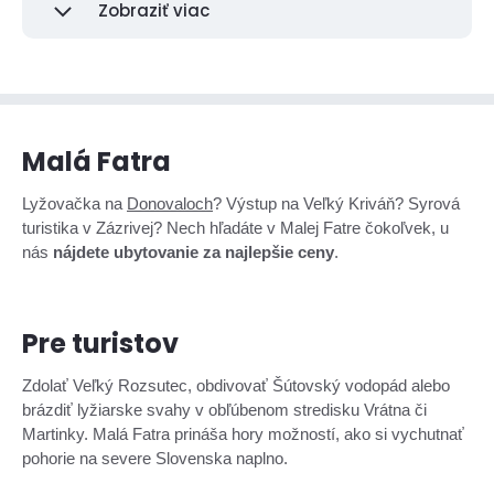
Zobraziť viac
Malá Fatra
Lyžovačka na
Donovaloch
? Výstup na Veľký Kriváň? Syrová
turistika v Zázrivej? Nech hľadáte v Malej Fatre čokoľvek, u
nás
nájdete ubytovanie za najlepšie ceny
.
Pre turistov
Zdolať Veľký Rozsutec, obdivovať Šútovský vodopád alebo
brázdiť lyžiarske svahy v obľúbenom stredisku Vrátna či
Martinky. Malá Fatra prináša hory možností, ako si vychutnať
pohorie na severe Slovenska naplno.