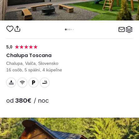
5,0
Chalupa Toscana
Chalupa, Valča, Slovensko
16 osôb, 5 spální, 4 kúpeľne
od
380€
/ noc