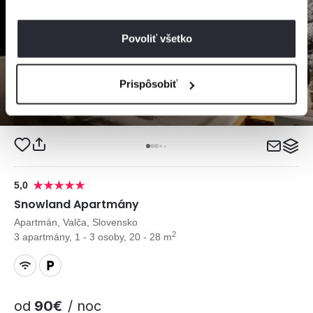
Povoliť všetko
Prispôsobiť
5,0
Snowland Apartmány
Apartmán, Valča, Slovensko
2
3 apartmány, 1 - 3 osoby, 20 - 28 m
od
90€
/ noc