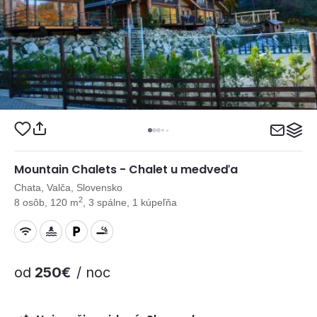
Mountain Chalets - Chalet u medveďa
Chata, Valča, Slovensko
2
8 osôb, 120 m
, 3 spálne, 1 kúpeľňa
od
250€
/ noc