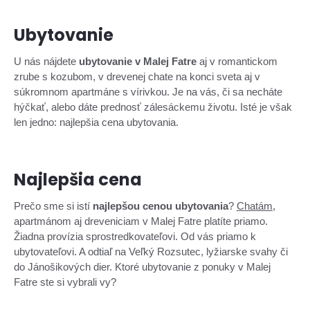
Ubytovanie
U nás nájdete
ubytovanie v Malej Fatre
aj v romantickom
zrube s kozubom, v drevenej chate na konci sveta aj v
súkromnom apartmáne s vírivkou. Je na vás, či sa necháte
hýčkať, alebo dáte prednosť zálesáckemu životu. Isté je však
len jedno: najlepšia cena ubytovania.
Najlepšia cena
Prečo sme si istí
najlepšou cenou ubytovania
?
Chatám
,
apartmánom aj dreveniciam v Malej Fatre platíte priamo.
Žiadna provízia sprostredkovateľovi. Od vás priamo k
ubytovateľovi. A odtiaľ na Veľký Rozsutec, lyžiarske svahy či
do Jánošikových dier. Ktoré ubytovanie z ponuky v Malej
Fatre ste si vybrali vy?