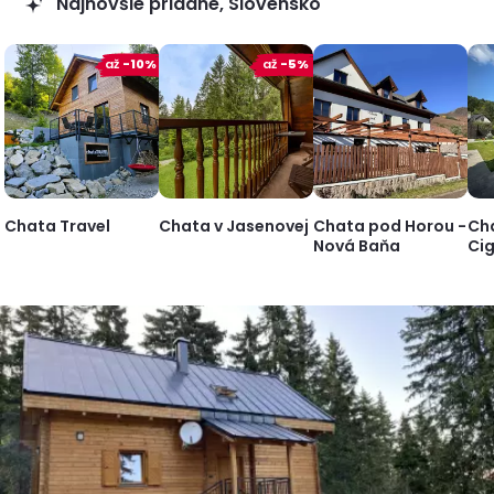
Najnovšie pridané, Slovensko
až
-10%
až
-5%
Chata Travel
Chata v Jasenovej
Chata pod Horou -
Ch
Nová Baňa
Ci