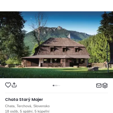
Chata Starý Majer
Chata, Terchová, Slovensko
18 osôb, 5 spální, 5 kúpeľní