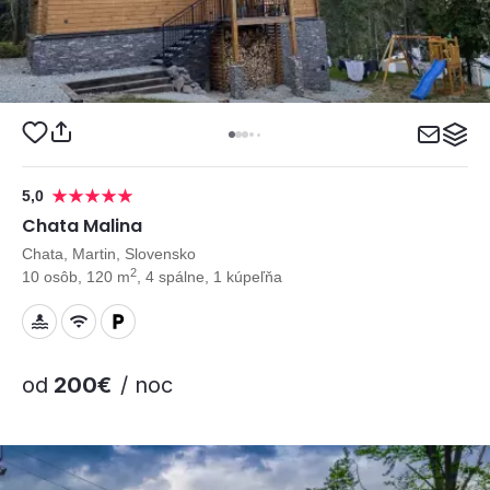
5,0
Chata Malina
Chata, Martin, Slovensko
2
10 osôb, 120 m
, 4 spálne, 1 kúpeľňa
od
200€
/ noc