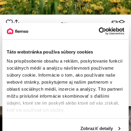
5,0
Chalupa Raj
Táto webstránka používa súbory cookies
Chata, Zázrivá, Slovensko
2
Na prispôsobenie obsahu a reklám, poskytovanie funkcií
2 apartmány, 1 - 10 osôb, 36 m
sociálnych médií a analýzu návštevnosti používame
súbory cookie. Informácie o tom, ako používate naše
webové stránky, poskytujeme aj našim partnerom v
oblasti sociálnych médií, inzercie a analýzy. Títo partneri
od
150€
/ noc
môžu príslušné informácie skombinovať s ďalšími
údajmi, ktoré ste im poskytli alebo ktoré od vás získali,
keď ste používali ich služby.
Zobraziť detaily