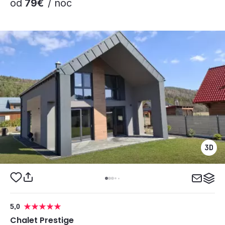
od
79€
/ noc
5,0
Chalet Prestige