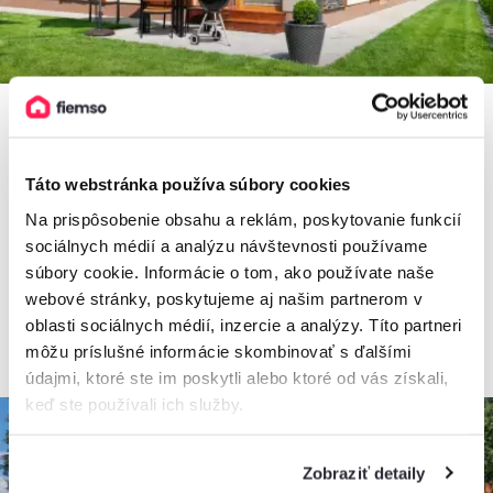
Apartmány Elejan
Táto webstránka používa súbory cookies
Apartmán, Bešeňová, Slovensko
Na prispôsobenie obsahu a reklám, poskytovanie funkcií
2
2 apartmány, 1 - 6 osôb, 48 - 49 m
sociálnych médií a analýzu návštevnosti používame
súbory cookie. Informácie o tom, ako používate naše
webové stránky, poskytujeme aj našim partnerom v
oblasti sociálnych médií, inzercie a analýzy. Títo partneri
od
65€
/ noc
môžu príslušné informácie skombinovať s ďalšími
údajmi, ktoré ste im poskytli alebo ktoré od vás získali,
keď ste používali ich služby.
Zobraziť detaily