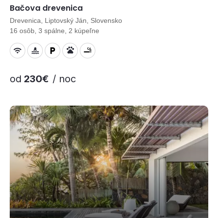
Bačova drevenica
Drevenica, Liptovský Ján, Slovensko
16 osôb, 3 spálne, 2 kúpeľne
od
230€
/ noc