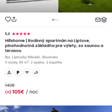
5,0
Hillshome | Rodinný apartmán na Liptove,
plnohodnotná základňa pre výlety, so saunou a
terasou
Byt, Liptovský Mikuláš, Slovensko
2
4 osoby, 84 m
, 2 spálne, 1 kúpeľňa
140€
od
105€
/ noc