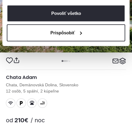
Povoliť všetko
Prispôsobiť
Chata Adam
Chata, Demänovská Dolina, Slovensko
12 osôb, 5 spální, 2 kúpeľne
od
210€
/ noc