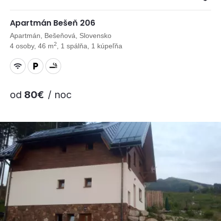
Apartmán Bešeň 206
Apartmán, Bešeňová, Slovensko
2
4 osoby, 46 m
, 1 spálňa, 1 kúpeľňa
od
80€
/ noc