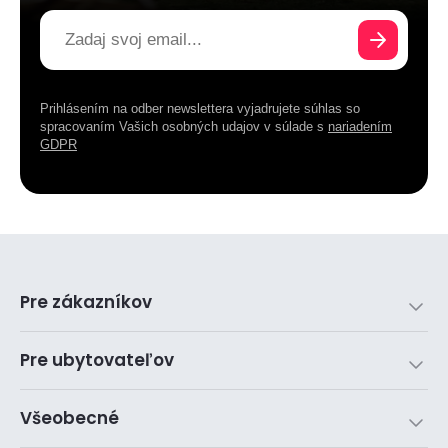
Prihlásením na odber newslettera vyjadrujete súhlas so
spracovaním Vašich osobných udajov v súlade s
nariadením
GDPR
Pre zákazníkov
Pre ubytovateľov
Všeobecné