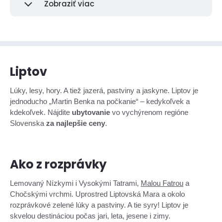
Zobraziť viac
Liptov
Lúky, lesy, hory. A tiež jazerá, pastviny a jaskyne. Liptov je
jednoducho „Martin Benka na počkanie“ – kedykoľvek a
kdekoľvek. Nájdite
ubytovanie
vo vychýrenom regióne
Slovenska
za najlepšie ceny
.
Ako z rozprávky
Lemovaný Nízkymi i Vysokými Tatrami,
Malou Fatrou
a
Chočskými vrchmi. Uprostred Liptovská Mara a okolo
rozprávkové zelené lúky a pastviny. A tie syry! Liptov je
skvelou destináciou počas jari, leta, jesene i zimy.