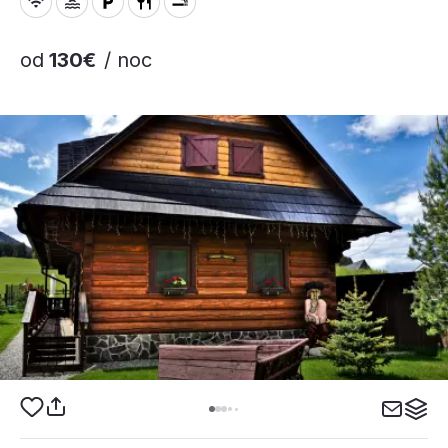
od
130€
/ noc