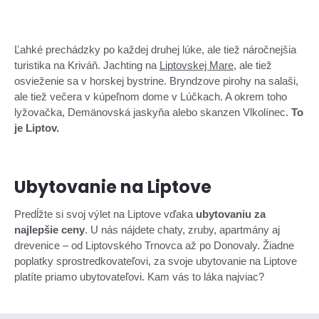
Ľahké prechádzky po každej druhej lúke, ale tiež náročnejšia
turistika na Kriváň. Jachting na
Liptovskej Mare
, ale tiež
osvieženie sa v horskej bystrine. Bryndzove pirohy na salaši,
ale tiež večera v kúpeľnom dome v Lúčkach. A okrem toho
lyžovačka, Demänovská jaskyňa alebo skanzen Vlkolínec.
To
je Liptov.
Ubytovanie na Liptove
Predĺžte si svoj výlet na Liptove vďaka
ubytovaniu za
najlepšie ceny
. U nás nájdete chaty, zruby, apartmány aj
drevenice – od Liptovského Trnovca až po Donovaly. Žiadne
poplatky sprostredkovateľovi, za svoje ubytovanie na Liptove
platíte priamo ubytovateľovi. Kam vás to láka najviac?