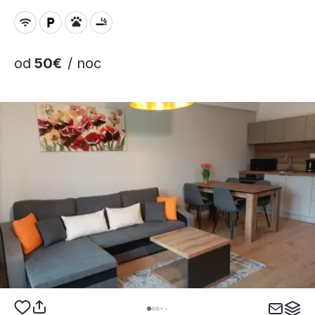
od
50€
/ noc