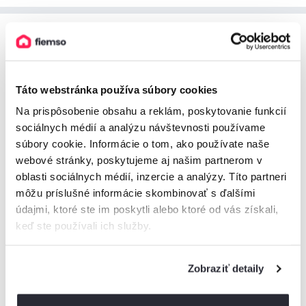
Liptov
Lúky, lesy, hory. A tiež jazerá, pastviny a jaskyne. Liptov je
Táto webstránka používa súbory cookies
jednoducho „Martin Benka na počkanie“ – kedykoľvek a
kdekoľvek. Nájdite
ubytovanie
vo vychýrenom regióne
Na prispôsobenie obsahu a reklám, poskytovanie funkcií
Slovenska
za najlepšie ceny
.
sociálnych médií a analýzu návštevnosti používame
súbory cookie. Informácie o tom, ako používate naše
webové stránky, poskytujeme aj našim partnerom v
Ako z rozprávky
oblasti sociálnych médií, inzercie a analýzy. Títo partneri
môžu príslušné informácie skombinovať s ďalšími
Lemovaný Nízkymi i Vysokými Tatrami,
Malou Fatrou
a
údajmi, ktoré ste im poskytli alebo ktoré od vás získali,
Chočskými vrchmi. Uprostred Liptovská Mara a okolo
keď ste používali ich služby.
rozprávkové zelené lúky a pastviny. A tie syry! Liptov je
skvelou destináciou počas jari, leta, jesene i zimy.
Zobraziť detaily
Ľahké prechádzky po každej druhej lúke, ale tiež náročnejšia