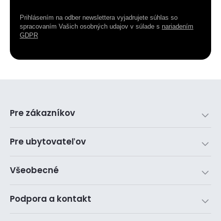
Prihlásením na odber newslettera vyjadrujete súhlas so
spracovaním Vašich osobných udajov v súlade s
nariadením
GDPR
Pre zákazníkov
Pre ubytovateľov
Všeobecné
Podpora a kontakt