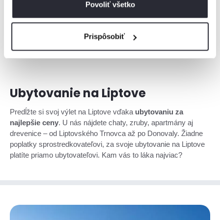
Povoliť všetko
turistika na Kriváň. Jachting na
Liptovskej Mare
, ale tiež
osvieženie sa v horskej bystrine. Bryndzove pirohy na salaši,
ale tiež večera v kúpeľnom dome v Lúčkach. A okrem toho
Prispôsobiť
lyžovačka, Demänovská jaskyňa alebo skanzen Vlkolínec.
To
je Liptov.
Ubytovanie na Liptove
Predĺžte si svoj výlet na Liptove vďaka
ubytovaniu za
najlepšie ceny
. U nás nájdete chaty, zruby, apartmány aj
drevenice – od Liptovského Trnovca až po Donovaly. Žiadne
poplatky sprostredkovateľovi, za svoje ubytovanie na Liptove
platíte priamo ubytovateľovi. Kam vás to láka najviac?